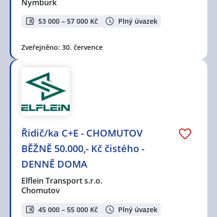
Nymburk
53 000 – 57 000 Kč
Plný úvazek
Zveřejněno: 30. července
Řidič/ka C+E - CHOMUTOV
BĚŽNĚ 50.000,- Kč čistého -
DENNĚ DOMA
Elflein Transport s.r.o.
Chomutov
45 000 – 55 000 Kč
Plný úvazek