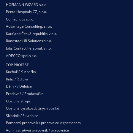
HOFMANN WIZARD s.r.o.
Penta Hospitals CZ, s.r.o.
Comac jobs s.r.o.
Advantage Consulting, s.r.o.
Kaufland Česká republika v.o.s.
Randstad HR Solutions s.r.o.
Jobs Contact Personal, s.r.o.
ADECCO spol.s r.o.
TOP PROFESE
Kuchař / Kuchařka
Řidič / Řidička
Dělník / Dělnice
Prodavač / Prodavačka
Obsluha strojů
Obsluha vysokozdvižných vozíků
Skladník / Skladnice
Pomocný pracovník / pracovnice v gastronomii
Administrativní pracovník / pracovnice