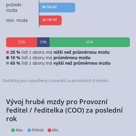
průměr.
80 554 Kč
mzda
min. mzda
28 700 Kč
25%
10%
65%
25 %
lidí z oboru má
nižší než průměrnou mzdu
10 %
lidí z oboru má
průměrnou mzdu
65 %
lidí z oboru má
vyšší než průměrnou mzdu
Statistiky jsou vypočteny z inzerátů za posledních 6 měsíců
Vývoj hrubé mzdy pro Provozní
ředitel / ředitelka (COO) za poslední
rok
Max.
Průměr
Min.