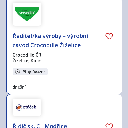
Ředitel/ka výroby – výrobní
závod Crocodille Žiželice
Crocodille ČR
Žiželice, Kolín
Plný úvazek
dnešní
Řidič sk. C - Modřice