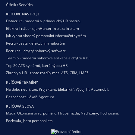
Číšník / Servírka
KLÍČOVÉ NÁSTROJE
Datacruit - moderní a jednoduchý HR nástroj
Efektivní nábor s jenHunter: krok za krokem
Jak vybrat vhodný personální informační systém
Recru - cesta k efektivním náborům
Recruitis - chytrý náborový software
Teamio - moderní náborová aplikace a chytré ATS
Top 20 ATS systémů, které hýbou HR
Zkratky v HR - znáte rozdíly mezi ATS, CRM, LMS?
KLÍČOVÉ TERMÍNY
Na dobu neurčitou
,
Projektant
,
Elektrikář
,
Vývoj
,
IT
,
Automobil
,
Bezpečnost
,
Lékař
,
Agentura
KLÍČOVÁ SLOVA
Mzda
,
Ukončení prac. poměru
,
Hrubá mzda
,
Nadřízený
,
Hodnocení
,
Pochvala
,
Jsem personalista