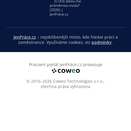
JenPráce.cz
– nejoblíbenější místo, kde hledat práci a
zaměstnance. Využíváme cookies, viz
podmínky
.
Pracovní portál JenPráce.cz provozuje
© 2016–2026 Coweo Technologies s.r.o.,
všechna práva vyhrazena