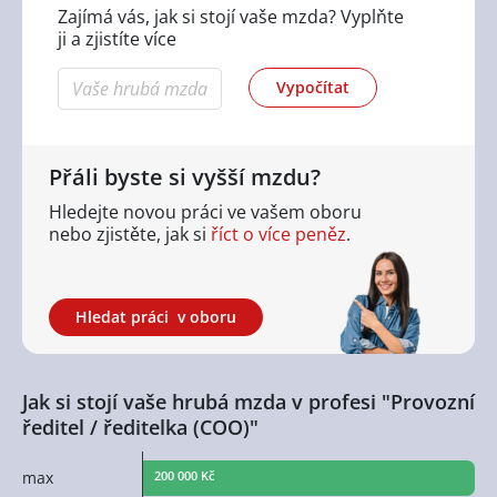
Zajímá vás, jak si stojí vaše mzda? Vyplňte
ji a zjistíte více
Vypočítat
Přáli byste si vyšší mzdu?
Hledejte novou práci ve vašem oboru
nebo zjistěte,
jak si
říct o více peněz
.
Hledat práci
v oboru
Jak si stojí vaše hrubá mzda v profesi "Provozní
ředitel / ředitelka (COO)"
max
200 000 Kč