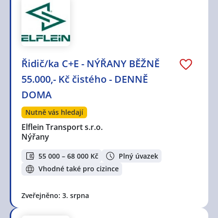
Řidič/ka C+E - NÝŘANY BĚŽNĚ
55.000,- Kč čistého - DENNĚ
DOMA
Nutně vás hledají
Elflein Transport s.r.o.
Nýřany
55 000 – 68 000 Kč
Plný úvazek
Vhodné také pro cizince
Zveřejněno: 3. srpna