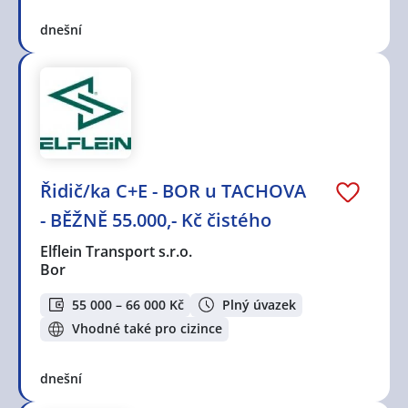
dnešní
Řidič/ka C+E - BOR u TACHOVA
- BĚŽNĚ 55.000,- Kč čistého
Elflein Transport s.r.o.
Bor
55 000 – 66 000 Kč
Plný úvazek
Vhodné také pro cizince
dnešní