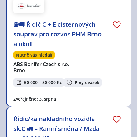
⛽🚚 Řidič C + E cisternových
souprav pro rozvoz PHM Brno
a okolí
Nutně vás hledají
ABS Bonifer Czech s.r.o.
Brno
50 000 – 80 000 Kč
Plný úvazek
Zveřejněno: 3. srpna
Řidič/ka nákladního vozidla
sk.C 🚛 – Ranní směna / Mzda