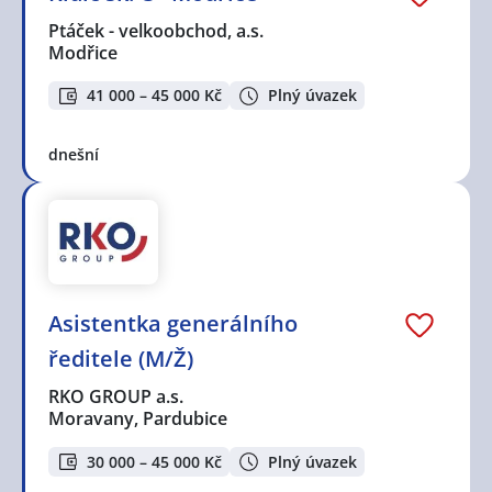
Ptáček - velkoobchod, a.s.
Modřice
41 000 – 45 000 Kč
Plný úvazek
dnešní
Asistentka generálního
ředitele (M/Ž)
RKO GROUP a.s.
Moravany, Pardubice
30 000 – 45 000 Kč
Plný úvazek