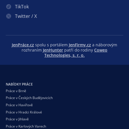
TikTok
Twitter / X
JenPráce.cz
spolu s portálem
JenFirmy.cz
a náborovým
rozhraním
JenHunter
patří do rodiny
Coweo
Technologies, s. r. o.
NABÍDKY PRÁCE
Práce v Brně
Práce v Českých Budějovicích
Práce v Havířově
Práce v Hradci Králové
Práce v Jihlavě
Práce v Karlových Varech