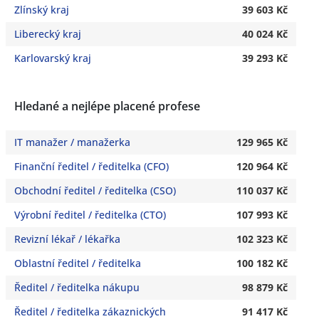
Zlínský kraj
39 603 Kč
Liberecký kraj
40 024 Kč
Karlovarský kraj
39 293 Kč
Hledané a nejlépe placené profese
IT manažer / manažerka
129 965 Kč
Finanční ředitel / ředitelka (CFO)
120 964 Kč
Obchodní ředitel / ředitelka (CSO)
110 037 Kč
Výrobní ředitel / ředitelka (CTO)
107 993 Kč
Revizní lékař / lékařka
102 323 Kč
Oblastní ředitel / ředitelka
100 182 Kč
Ředitel / ředitelka nákupu
98 879 Kč
Ředitel / ředitelka zákaznických
91 417 Kč