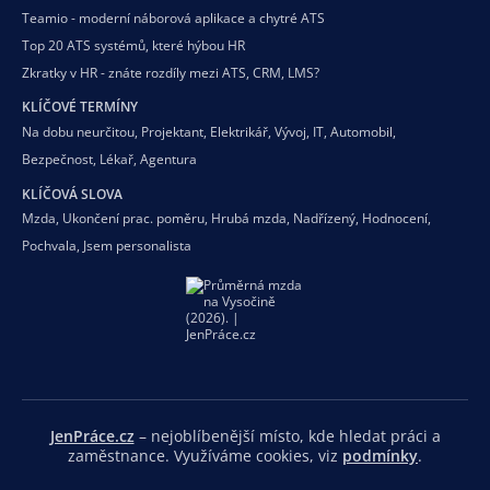
Teamio - moderní náborová aplikace a chytré ATS
Top 20 ATS systémů, které hýbou HR
Zkratky v HR - znáte rozdíly mezi ATS, CRM, LMS?
KLÍČOVÉ TERMÍNY
Na dobu neurčitou
,
Projektant
,
Elektrikář
,
Vývoj
,
IT
,
Automobil
,
Bezpečnost
,
Lékař
,
Agentura
KLÍČOVÁ SLOVA
Mzda
,
Ukončení prac. poměru
,
Hrubá mzda
,
Nadřízený
,
Hodnocení
,
Pochvala
,
Jsem personalista
JenPráce.cz
– nejoblíbenější místo, kde hledat práci a
zaměstnance. Využíváme cookies, viz
podmínky
.