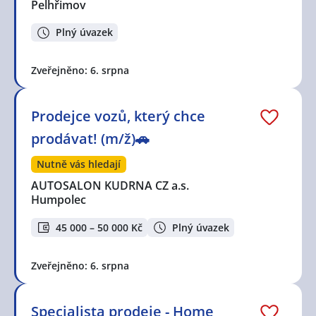
Pelhřimov
Plný úvazek
Zveřejněno: 6. srpna
Prodejce vozů, který chce
prodávat! (m/ž)🚗
Nutně vás hledají
AUTOSALON KUDRNA CZ a.s.
Humpolec
45 000 – 50 000 Kč
Plný úvazek
Zveřejněno: 6. srpna
Specialista prodeje - Home