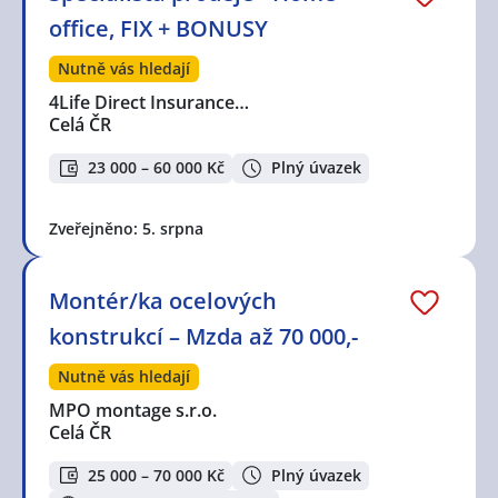
office, FIX + BONUSY
Nutně vás hledají
4Life Direct Insurance…
Celá ČR
23 000 – 60 000 Kč
Plný úvazek
Zveřejněno: 5. srpna
Montér/ka ocelových
konstrukcí – Mzda až 70 000,-
Nutně vás hledají
MPO montage s.r.o.
Celá ČR
25 000 – 70 000 Kč
Plný úvazek