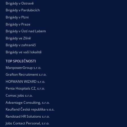
Brigády v Ostravě
Brigády v Pardubicích
Brigády v Plzni
Brigády v Praze
Brigády v Ústí nad Labem
Brigády ve Zlíně
Brigády v zahraničí
Brigády ve vaší
lokalitě
TOP SPOLEČNOSTI
ManpowerGroup s.r.o.
Grafton Recruitment s.r.o.
HOFMANN WIZARD s.r.o.
Penta Hospitals CZ, s.r.o.
Comac jobs s.r.o.
Advantage Consulting, s.r.o.
Kaufland Česká republika v.o.s.
Randstad HR Solutions s.r.o.
Jobs Contact Personal, s.r.o.