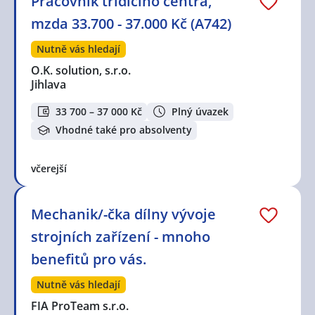
Pracovník třídicího centra,
mzda 33.700 - 37.000 Kč (A742)
Nutně vás hledají
O.K. solution, s.r.o.
Jihlava
33 700 – 37 000 Kč
Plný úvazek
Vhodné také pro absolventy
včerejší
Mechanik/-čka dílny vývoje
strojních zařízení - mnoho
benefitů pro vás.
Nutně vás hledají
FIA ProTeam s.r.o.