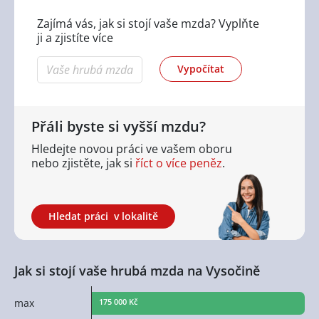
Zajímá vás, jak si stojí vaše mzda? Vyplňte
ji a zjistíte více
Vypočítat
Přáli byste si vyšší mzdu?
Hledejte novou práci ve vašem oboru
nebo zjistěte,
jak si
říct o více peněz
.
Hledat práci
v lokalitě
Jak si stojí vaše hrubá mzda na Vysočině
max
175 000 Kč