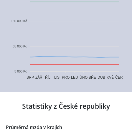
130 000 Kč
65 000 Kč
5 000 Kč
ZÁŘ
ŘÍJ
ÚNO
BŘE
KVĚ
ČER
SRP
LIS
PRO
LED
DUB
Statistiky z České republiky
Průměrná mzda v krajích