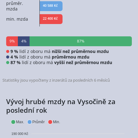
průměr.
40 588 Kč
mzda
min. mzda
22 400 Kč
9%
4%
87%
9 %
lidí z oboru má
nižší než průměrnou mzdu
4 %
lidí z oboru má
průměrnou mzdu
87 %
lidí z oboru má
vyšší než průměrnou mzdu
Statistiky jsou vypočteny z inzerátů za posledních 6 měsíců
Vývoj hrubé mzdy na Vysočině za
poslední rok
Max.
Průměr
Min.
190 000 Kč