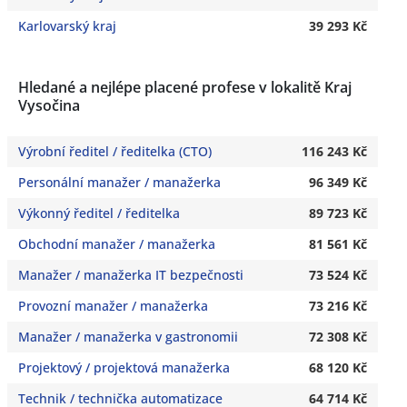
Karlovarský kraj
39 293 Kč
Hledané a nejlépe placené profese v lokalitě Kraj
Vysočina
Výrobní ředitel / ředitelka (CTO)
116 243 Kč
Personální manažer / manažerka
96 349 Kč
Výkonný ředitel / ředitelka
89 723 Kč
Obchodní manažer / manažerka
81 561 Kč
Manažer / manažerka IT bezpečnosti
73 524 Kč
Provozní manažer / manažerka
73 216 Kč
Manažer / manažerka v gastronomii
72 308 Kč
Projektový / projektová manažerka
68 120 Kč
Technik / technička automatizace
64 714 Kč