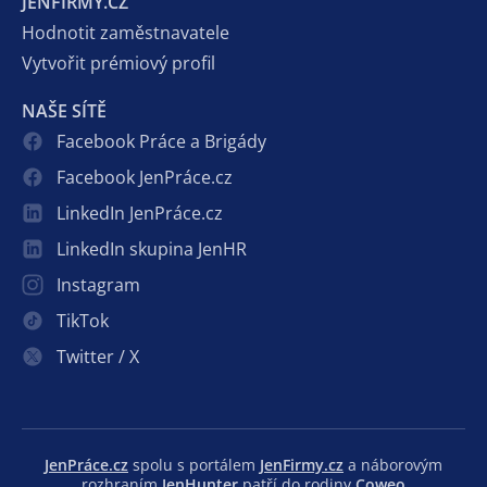
JENFIRMY.CZ
Hodnotit zaměstnavatele
Vytvořit prémiový profil
NAŠE SÍTĚ
Facebook Práce a Brigády
Facebook JenPráce.cz
LinkedIn JenPráce.cz
LinkedIn skupina JenHR
Instagram
TikTok
Twitter / X
JenPráce.cz
spolu s portálem
JenFirmy.cz
a náborovým
rozhraním
JenHunter
patří do rodiny
Coweo