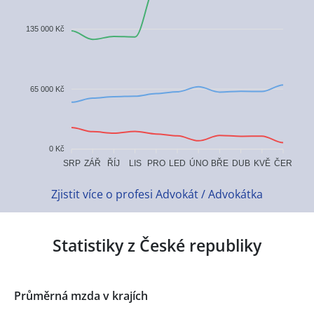
135 000 Kč
65 000 Kč
0 Kč
ZÁŘ
ŘÍJ
ÚNO
BŘE
KVĚ
ČER
SRP
LIS
PRO
LED
DUB
Zjistit více o profesi Advokát / Advokátka
Statistiky z České republiky
Průměrná mzda v krajích