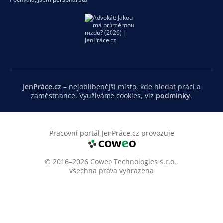
JenPráce.cz
– nejoblíbenější místo, kde hledat práci a
zaměstnance. Využíváme cookies, viz
podmínky
.
Pracovní portál JenPráce.cz provozuje
© 2016–2026 Coweo Technologies s.r.o.,
všechna práva vyhrazena