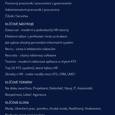
Pomocný pracovník / pracovnice v gastronomii
Administrativní pracovník / pracovnice
Číšník / Servírka
KLÍČOVÉ NÁSTROJE
Datacruit - moderní a jednoduchý HR nástroj
Efektivní nábor s jenHunter: krok za krokem
Jak vybrat vhodný personální informační systém
Recru - cesta k efektivním náborům
Recruitis - chytrý náborový software
Teamio - moderní náborová aplikace a chytré ATS
Top 20 ATS systémů, které hýbou HR
Zkratky v HR - znáte rozdíly mezi ATS, CRM, LMS?
KLÍČOVÉ TERMÍNY
Na dobu neurčitou
,
Projektant
,
Elektrikář
,
Vývoj
,
IT
,
Automobil
,
Bezpečnost
,
Lékař
,
Agentura
KLÍČOVÁ SLOVA
Mzda
,
Ukončení prac. poměru
,
Hrubá mzda
,
Nadřízený
,
Hodnocení
,
Pochvala
,
Jsem personalista