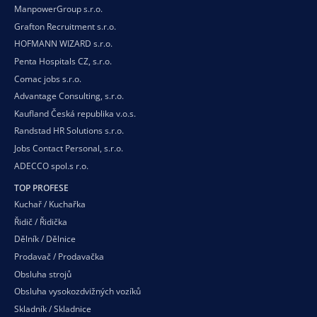
ManpowerGroup s.r.o.
Grafton Recruitment s.r.o.
HOFMANN WIZARD s.r.o.
Penta Hospitals CZ, s.r.o.
Comac jobs s.r.o.
Advantage Consulting, s.r.o.
Kaufland Česká republika v.o.s.
Randstad HR Solutions s.r.o.
Jobs Contact Personal, s.r.o.
ADECCO spol.s r.o.
TOP PROFESE
Kuchař / Kuchařka
Řidič / Řidička
Dělník / Dělnice
Prodavač / Prodavačka
Obsluha strojů
Obsluha vysokozdvižných vozíků
Skladník / Skladnice