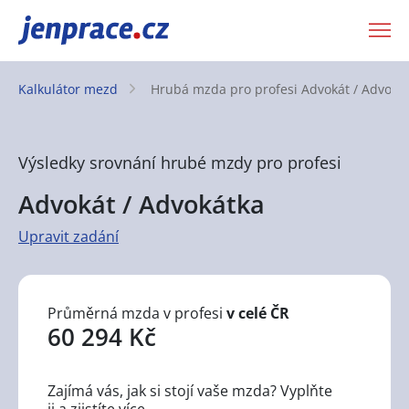
JenPráce.cz
Kalkulátor mezd
Hrubá mzda pro profesi
Advokát / Advoká
Výsledky srovnání hrubé mzdy pro profesi
Advokát / Advokátka
Upravit zadání
Průměrná mzda v profesi
v celé ČR
60 294 Kč
Zajímá vás, jak si stojí vaše mzda? Vyplňte
ji a zjistíte více