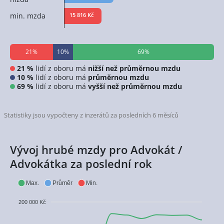
min. mzda
15 816 Kč
21%
10%
69%
21 %
lidí z oboru má
nižší než průměrnou mzdu
10 %
lidí z oboru má
průměrnou mzdu
69 %
lidí z oboru má
vyšší než průměrnou mzdu
Statistiky jsou vypočteny z inzerátů za posledních 6 měsíců
Vývoj hrubé mzdy pro Advokát /
Advokátka za poslední rok
Max.
Průměr
Min.
200 000 Kč