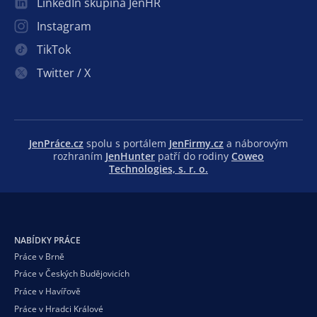
LinkedIn skupina JenHR
Instagram
TikTok
Twitter / X
JenPráce.cz
spolu s portálem
JenFirmy.cz
a náborovým
rozhraním
JenHunter
patří do rodiny
Coweo
Technologies, s. r. o.
NABÍDKY PRÁCE
Práce v Brně
Práce v Českých Budějovicích
Práce v Havířově
Práce v Hradci Králové