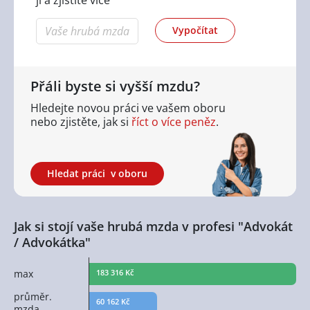
Vypočítat
Přáli byste si vyšší mzdu?
Hledejte novou práci ve vašem oboru
nebo zjistěte,
jak si
říct o více peněz
.
Hledat práci
v oboru
Jak si stojí vaše hrubá mzda v profesi "Advokát
/ Advokátka"
max
183 316 Kč
průměr.
60 162 Kč
mzda