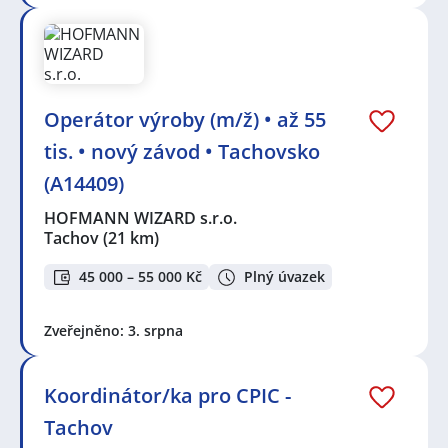
Operátor výroby (m/ž) • až 55
tis. • nový závod • Tachovsko
(A14409)
HOFMANN WIZARD s.r.o.
Tachov
(21 km)
45 000 – 55 000 Kč
Plný úvazek
Zveřejněno: 3. srpna
Koordinátor/ka pro CPIC -
Tachov