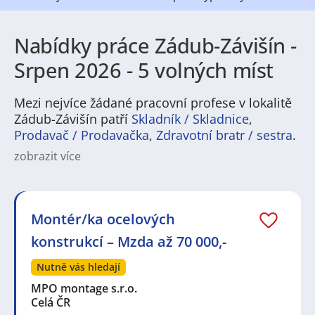
Nabídky práce Zádub-Závišín -
Srpen 2026 - 5 volných míst
Mezi nejvíce žádané pracovní profese v lokalitě
Zádub-Závišín patří
Skladník / Skladnice
,
Prodavač / Prodavačka
,
Zdravotní bratr / sestra
.
zobrazit více
V Zádub‑Závišín najdete pestrou škálu pracovních
příležitostí vhodných jak pro zkušené řemeslníky, tak
pro absolventy. Místní trh zaměstnání je založený
především na drobném průmyslu, stavebnictví,
Montér/ka ocelových
logistice a službách – typické jsou pozice ve výrobě,
konstrukcí – Mzda až 70 000,-
skladování, montážích, řemeslné obory, ale také v
obchodu, gastronomii či pečovatelských službách.
Nutně vás hledají
Pro ty, kteří hledají práce v Zádub‑Závišín, se často
objevují i administrativní a provozní role ve firmách,
MPO montage s.r.o.
které působí v širším regionu.
Celá ČR