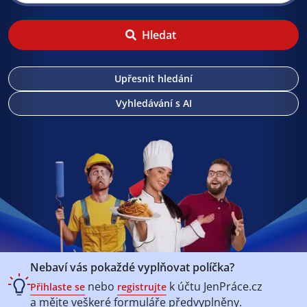
Hledat
Upřesnit hledání
Vyhledávání s AI
Nebaví vás pokaždé vyplňovat políčka?
nebo
k účtu
JenPráce.cz
Přihlaste se
registrujte
a mějte veškeré
formuláře předvyplněny.