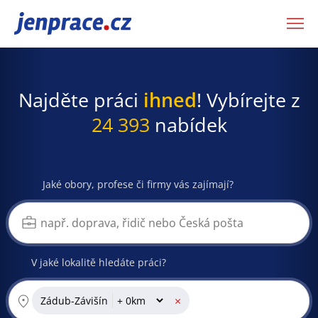
JenPráce.cz
Najděte práci
ihned
! Vybírejte z
24 393
nabídek
Jaké obory, profese či firmy vás zajímají?
V jaké lokalitě hledáte práci?
×
Zádub-Závišín