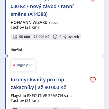
000 Kč • nový závod • ranní
směna (A14388)
HOFMANN WIZARD s.r.o.
Tachov
(21 km)
55 000 – 75 000 Kč
Plný úvazek
dnešní
Inženýr kvality pro top
zákazníky| až 80 000 Kč
Flagship EXECUTIVE SEARCH s.r…
Tachov
(21 km)