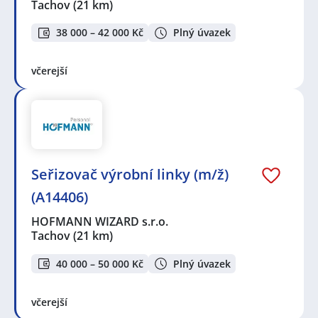
Tachov
(21 km)
38 000 – 42 000 Kč
Plný úvazek
včerejší
Seřizovač výrobní linky (m/ž)
(A14406)
HOFMANN WIZARD s.r.o.
Tachov
(21 km)
40 000 – 50 000 Kč
Plný úvazek
včerejší