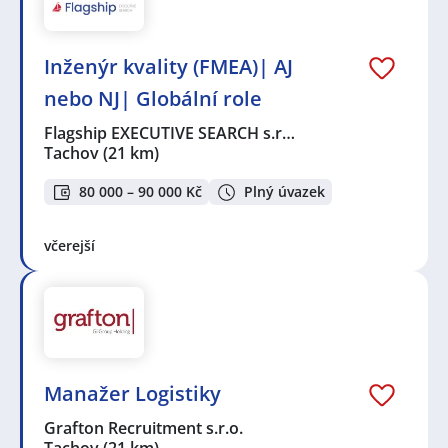
Inženýr kvality (FMEA)| AJ
nebo NJ| Globální role
Flagship EXECUTIVE SEARCH s.r…
Tachov
(21 km)
80 000 – 90 000 Kč
Plný úvazek
včerejší
Manažer Logistiky
Grafton Recruitment s.r.o.
Tachov
(21 km)