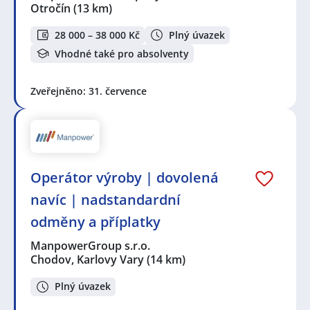
Otročín
(13 km)
28 000 – 38 000 Kč
Plný úvazek
Vhodné také pro absolventy
Zveřejněno: 31. července
Operátor výroby | dovolená
navíc | nadstandardní
odměny a příplatky
ManpowerGroup s.r.o.
Chodov, Karlovy Vary
(14 km)
Plný úvazek