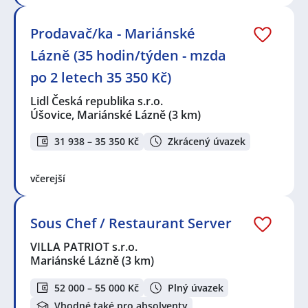
gastronomii
,
Technik / technička automatizace
,
Zootechnik / Zootechnička
Prodavač/ka - Mariánské
Seznam lokalit v zobrazených inzerátech:
Lázně (35 hodin/týden - mzda
Celá ČR
,
Nýřany
,
Bohatice, Karlovy Vary
,
Úšovice,
Mariánské Lázně
,
Mariánské Lázně
,
Mnichov, okres
po 2 letech 35 350 Kč)
Cheb
,
Planá, okres Tachov
,
Otročín
,
Chodov, okres
Karlovy Vary
,
Bečov nad Teplou
,
Řešín, Bezdružice
,
Lidl Česká republika s.r.o.
Vítkov, Tachov
,
Tachov
,
Kynšperk nad Ohří
,
Dasnice
,
Úšovice, Mariánské Lázně
(3 km)
Loket, okres Sokolov
,
Sokolov
,
Nové Sedlo, okres
Sokolov
,
Dolní Dvory, Cheb
,
Jenišov
,
Dvory, Karlovy
31 938 – 35 350 Kč
Zkrácený úvazek
Vary
,
Bor
,
Cheb
včerejší
Sous Chef / Restaurant Server
VILLA PATRIOT s.r.o.
Mariánské Lázně
(3 km)
52 000 – 55 000 Kč
Plný úvazek
Vhodné také pro absolventy