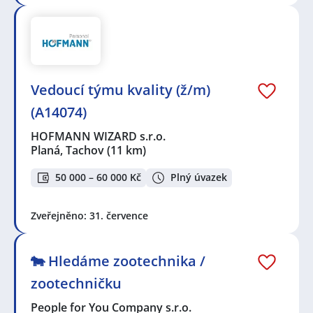
Vedoucí týmu kvality (ž/m)
(A14074)
HOFMANN WIZARD s.r.o.
Planá, Tachov
(11 km)
50 000 – 60 000 Kč
Plný úvazek
Zveřejněno: 31. července
🐄 Hledáme zootechnika /
zootechničku
People for You Company s.r.o.