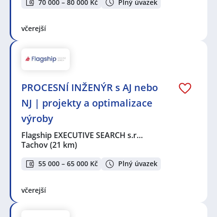
70 000 – 80 000 Kč
Plný úvazek
včerejší
PROCESNÍ INŽENÝR s AJ nebo
NJ | projekty a optimalizace
výroby
Flagship EXECUTIVE SEARCH s.r…
Tachov
(21 km)
55 000 – 65 000 Kč
Plný úvazek
včerejší