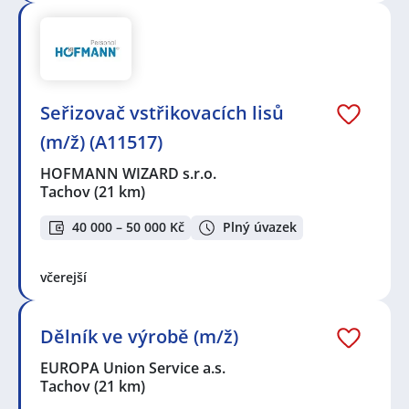
Seřizovač vstřikovacích lisů
(m/ž) (A11517)
HOFMANN WIZARD s.r.o.
Tachov
(21 km)
40 000 – 50 000 Kč
Plný úvazek
včerejší
Dělník ve výrobě (m/ž)
EUROPA Union Service a.s.
Tachov
(21 km)