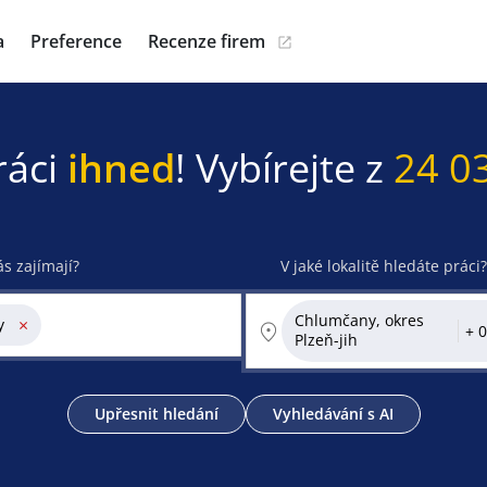
a
Preference
Recenze firem
ráci
ihned
! Vybírejte z
24 0
ás zajímají?
V jaké lokalitě hledáte práci?
Chlumčany, okres
×
y
Plzeň-jih
Upřesnit hledání
Vyhledávání s AI