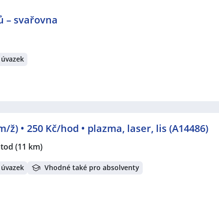
ů – svařovna
 úvazek
/ž) • 250 Kč/hod • plazma, laser, lis (A14486)
Stod
(11 km)
 úvazek
Vhodné také pro absolventy