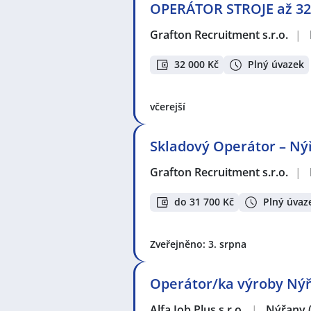
OPERÁTOR STROJE až 32
Grafton Recruitment s.r.o.
|
32 000 Kč
Plný úvazek
včerejší
Skladový Operátor – Ný
Grafton Recruitment s.r.o.
|
do 31 700 Kč
Plný úvaz
Zveřejněno: 3. srpna
Operátor/ka výroby Ný
Alfa Job Plus s.r.o.
|
Nýřany