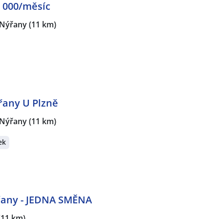
 000/měsíc
Nýřany
(11 km)
řany U Plzně
Nýřany
(11 km)
ek
řany - JEDNA SMĚNA
(11 km)