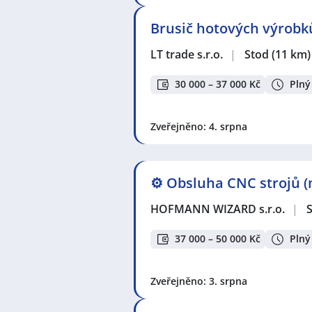
Brusič hotových výrobk
LT trade s.r.o.
|
Stod
(11 km)
30 000 – 37 000 Kč
Plný
Zveřejněno: 4. srpna
⚙️ Obsluha CNC strojů (m
HOFMANN WIZARD s.r.o.
|
37 000 – 50 000 Kč
Plný
Zveřejněno: 3. srpna