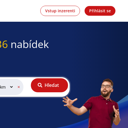
Vstup inzerenti
Přihlásit se
36
nabídek
Hledat
×