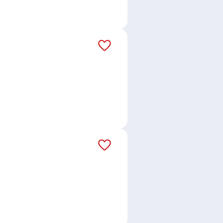
 prodejkyně
,
Balení zásilek
,
Dělník /
xpedice
,
Skladník / Skladnice
,
,
Seřizovač / seřizovačka strojů
,
olorka
,
Lakýrník / Lakýrnice
,
or / operátorka výroby
,
ářeč / Svářečka
,
Mistr / Mistrová
,
y
,
Slévač / Slévařka
,
Elektromontér
kyně strojů a zařízení
,
Elektrikář /
tod
,
Nýřany
,
Jižní Předměstí,
ro
,
Zahořany, okres Domažlice
,