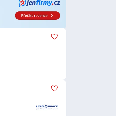
esu.
í. Mají radost z poznávání a
organizaci a řízení výrobního
 vás tato role zaujmout. Výrobní
ovat v týmu a sdílet úspěchy
mace.
áš email dostávejte aktuální
.
,
EUROPA Union Service a.s.
,
Workpress Aviation s.r.o.
,
Orienta
 práce, a.s.
,
B & BC, a. s.
,
UBBE
.
,
ELASTO FORM Bohemia s.r.o.
,
o.
,
SAROND, s.r.o.
,
Shape Corp.
ON a.s.
,
4Sped s.r.o.
,
Hermes