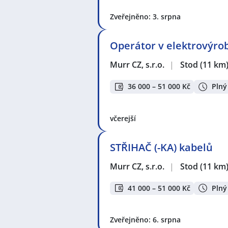
Seznam profesí v zobrazených inz
Zveřejněno: 3. srpna
Administrativní pracovník / praco
Dělnice
,
Logistik / Logistička
,
Mech
Strojmistr / Strojmistrová
,
Obchod
Operátor v elektrovýro
Umělecká výroba
,
Zámečník / Zám
Montážník / Montážnice
,
Obráběč
Murr CZ, s.r.o.
|
Stod
(11 km
Programátor / programátorka NC /
Nástrojář / Nástrojářka
,
Operátor
36 000 – 51 000 Kč
Plný
/ Elektromontérka
,
Montážník / m
Elektrikářka
včerejší
Seznam lokalit v zobrazených inze
Chlumčany, okres Plzeň-jih
,
Štěno
Plzeň
,
Skvrňany, Plzeň
,
Plzeň
,
Vnit
STŘIHAČ (-KA) kabelů
Mýto
,
Bor
,
Horažďovice
,
Žebrák
,
P
Murr CZ, s.r.o.
|
Stod
(11 km
41 000 – 51 000 Kč
Plný
Zveřejněno: 6. srpna