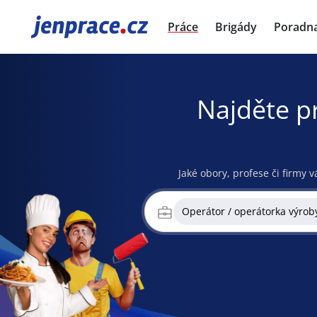
JenPráce.cz
Práce
Brigády
Poradn
Najděte p
Jaké obory, profese či firmy v
Operátor / operátorka výrob