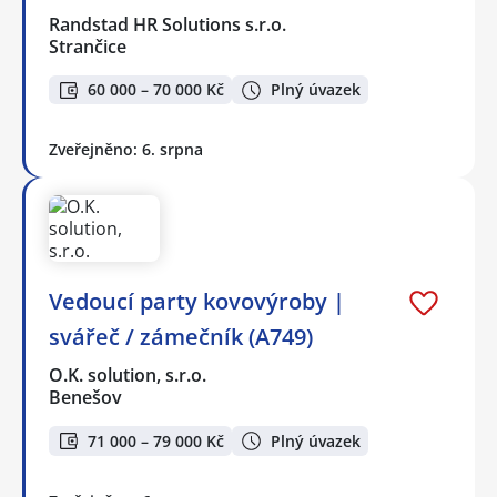
Randstad HR Solutions s.r.o.
Strančice
60 000 – 70 000 Kč
Plný úvazek
Zveřejněno: 6. srpna
Vedoucí party kovovýroby |
svářeč / zámečník (A749)
O.K. solution, s.r.o.
Benešov
71 000 – 79 000 Kč
Plný úvazek