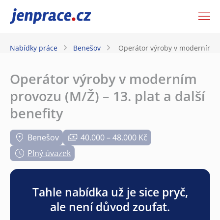
JenPráce.cz
Nabídky práce
Benešov
Operátor výroby v moderním pro
Operátor výroby v moderním
provozu (M/Ž) – 13. plat a další
benefity
Benešov
40.000 – 48.000 Kč
Plný úvazek
Tahle nabídka už je sice pryč,
ale není důvod zoufat.