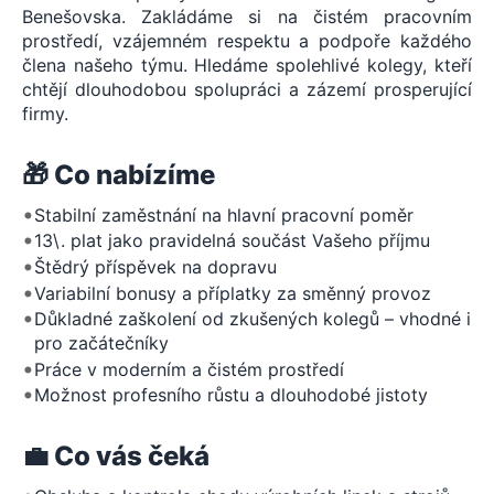
Benešovska. Zakládáme si na čistém pracovním
prostředí, vzájemném respektu a podpoře každého
člena našeho týmu. Hledáme spolehlivé kolegy, kteří
chtějí dlouhodobou spolupráci a zázemí prosperující
firmy.
🎁 Co nabízíme
•
Stabilní zaměstnání na hlavní pracovní poměr
•
13\. plat jako pravidelná součást Vašeho příjmu
•
Štědrý příspěvek na dopravu
•
Variabilní bonusy a příplatky za směnný provoz
•
Důkladné zaškolení od zkušených kolegů – vhodné i
pro začátečníky
•
Práce v moderním a čistém prostředí
•
Možnost profesního růstu a dlouhodobé jistoty
💼 Co vás čeká