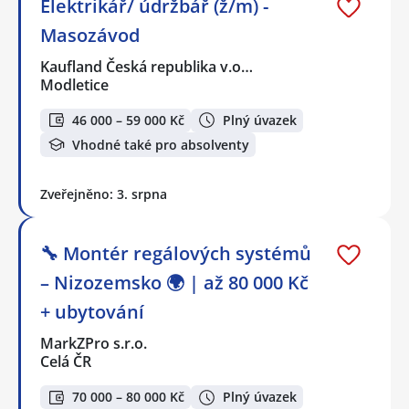
Elektrikář/ údržbář (ž/m) -
Masozávod
Kaufland Česká republika v.o…
Modletice
46 000 – 59 000 Kč
Plný úvazek
Vhodné také pro absolventy
Zveřejněno: 3. srpna
🔧 Montér regálových systémů
– Nizozemsko 🌍 | až 80 000 Kč
+ ubytování
MarkZPro s.r.o.
Celá ČR
70 000 – 80 000 Kč
Plný úvazek