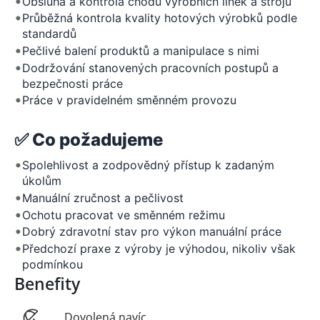
•
Obsluha a kontrola chodu výrobních linek a strojů
•
Průběžná kontrola kvality hotových výrobků podle
standardů
•
Pečlivé balení produktů a manipulace s nimi
•
Dodržování stanovených pracovních postupů a
bezpečnosti práce
•
Práce v pravidelném směnném provozu
✅ Co požadujeme
•
Spolehlivost a zodpovědný přístup k zadaným
úkolům
•
Manuální zručnost a pečlivost
•
Ochotu pracovat ve směnném režimu
•
Dobrý zdravotní stav pro výkon manuální práce
•
Předchozí praxe z výroby je výhodou, nikoliv však
podmínkou
Benefity
Dovolená navíc