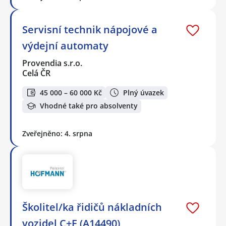
Servisní technik nápojové a
výdejní automaty
Provendia s.r.o.
Celá ČR
45 000 – 60 000 Kč
Plný úvazek
Vhodné také pro absolventy
Zveřejněno: 4. srpna
Školitel/ka řidičů nákladních
vozidel C+E (A14490)