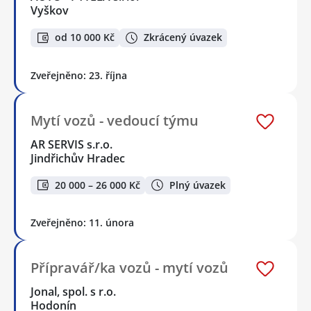
Vyškov
od 10 000 Kč
Zkrácený úvazek
Zveřejněno: 23. října
Mytí vozů - vedoucí týmu
AR SERVIS s.r.o.
Jindřichův Hradec
20 000 – 26 000 Kč
Plný úvazek
Zveřejněno: 11. února
Přípravář/ka vozů - mytí vozů
Jonal, spol. s r.o.
Hodonín