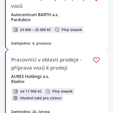
vozů
Autocentrum BARTH a.s.
Pardubice
23 000 – 25 000 Kč
Plný úvazek
Zveřejněno: 4. prosince
Pracovníci v oblasti prodeje -
příprava vozů k prodeji
AURES Holdings a.s.
Kladno
od 17 900 Kč
Plný úvazek
Vhodné také pro cizince
Zveřejněno: 26. června