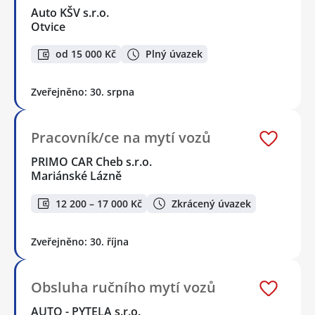
Auto KŠV s.r.o.
Otvice
od 15 000 Kč
Plný úvazek
Zveřejněno: 30. srpna
Pracovník/ce na mytí vozů
PRIMO CAR Cheb s.r.o.
Mariánské Lázně
12 200 – 17 000 Kč
Zkrácený úvazek
Zveřejněno: 30. října
Obsluha ručního mytí vozů
AUTO - PYTELA s.r.o.