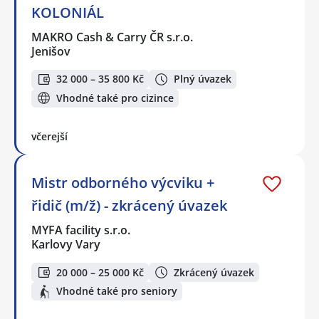
KOLONIÁL
MAKRO Cash & Carry ČR s.r.o.
Jenišov
32 000 – 35 800 Kč
Plný úvazek
Vhodné také pro cizince
včerejší
Mistr odborného výcviku +
řidič (m/ž) - zkrácený úvazek
MYFA facility s.r.o.
Karlovy Vary
20 000 – 25 000 Kč
Zkrácený úvazek
Vhodné také pro seniory