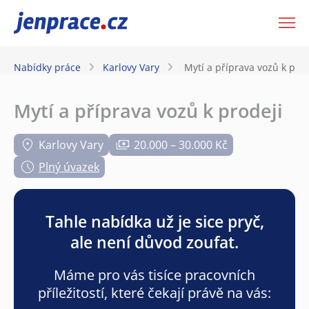
JenPráce.cz
Nabídky práce
Karlovy Vary
Mytí a příprava vozů k prod
Mytí a příprava vozů k prodeji
Karlovy Vary
20.000 – 30.000 Kč
Plný úvazek
Tahle nabídka už je sice pryč,
ale není důvod zoufat.
Máme pro vás tisíce pracovních
příležitostí, které čekají právě na vás: