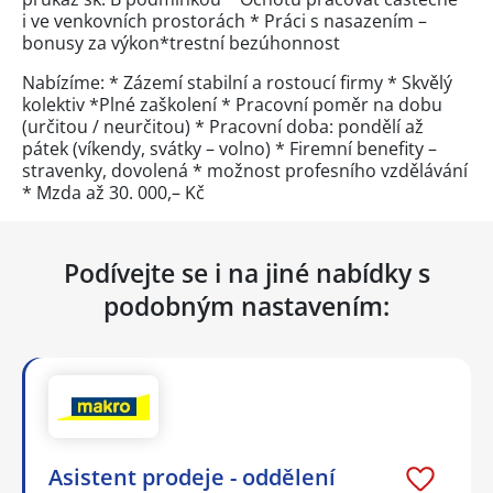
i ve venkovních prostorách * Práci s nasazením –
bonusy za výkon*trestní bezúhonnost
Nabízíme: * Zázemí stabilní a rostoucí firmy * Skvělý
kolektiv *Plné zaškolení * Pracovní poměr na dobu
(určitou / neurčitou) * Pracovní doba: pondělí až
pátek (víkendy, svátky – volno) * Firemní benefity –
stravenky, dovolená * možnost profesního vzdělávání
* Mzda až 30. 000,– Kč
Podívejte se i na jiné nabídky s
podobným nastavením:
Asistent prodeje - oddělení