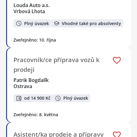
Louda Auto a.s.
Vrbová Lhota
Plný úvazek
Vhodné také pro absolventy
Zveřejněno: 10. října
Pracovník/ce příprava vozů k
prodeji
Patrik Bogdalík
Ostrava
od 14 900 Kč
Plný úvazek
Zveřejněno: 8. května
Asistent/ka prodeje a přípravy