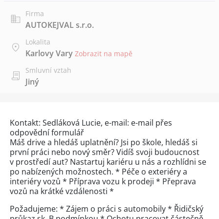
Firma
AUTOKEJVAL s.r.o.
Lokalita
Karlovy Vary
Zobrazit na mapě
Smluvní vztah
Jiný
Kontakt: Sedláková Lucie, e-mail: e-mail přes
odpovědní formulář
Máš drive a hledáš uplatnění? Jsi po škole, hledáš si
první práci nebo nový směr? Vidíš svoji budoucnost
v prostředí aut? Nastartuj kariéru u nás a rozhlídni se
po nabízených možnostech. * Péče o exteriéry a
interiéry vozů * Příprava vozu k prodeji * Přeprava
vozů na krátké vzdálenosti *
Požadujeme: * Zájem o práci s automobily * Řidičský
průkaz sk. B podmínkou * Ochotu pracovat částečně