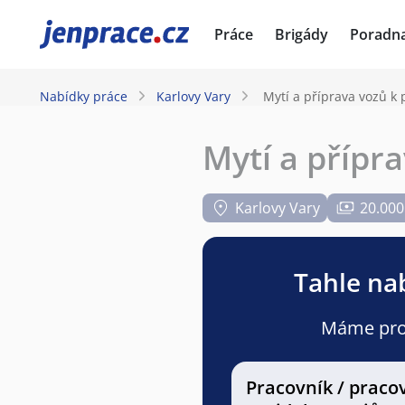
JenPráce.cz
Práce
Brigády
Poradn
Nabídky práce
Karlovy Vary
Mytí a příprava vozů k 
Mytí a přípra
Karlovy Vary
20.000
Tahle nab
Máme pro v
Pracovník / praco