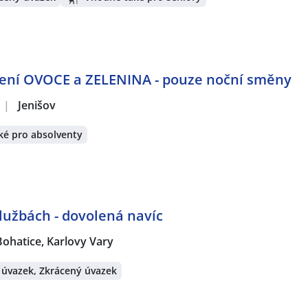
ělení OVOCE a ZELENINA - pouze noční směny
|
Jenišov
ké pro absolventy
službách - dovolená navíc
Bohatice, Karlovy Vary
 úvazek, Zkrácený úvazek