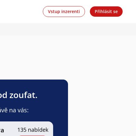
Vstup inzerenti
Přihlásit se
od zoufat.
ávě na vás:
ra
135 nabídek