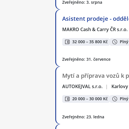
Zveřejněno: 3. srpna
Asistent prodeje - odd
MAKRO Cash & Carry ČR s.r.o.
32 000 – 35 800 Kč
Plný
Zveřejněno: 31. července
Mytí a příprava vozů k p
AUTOKEJVAL s.r.o.
|
Karlovy
20 000 – 30 000 Kč
Plný
Zveřejněno: 23. ledna