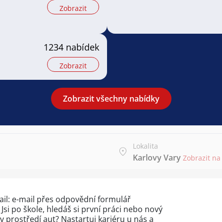
Zobrazit
1234 nabídek
Zobrazit
Zobrazit všechny nabídky
Lokalita
Karlovy Vary
Zobrazit n
il: e-mail přes
odpovědní formulář
Jsi po škole, hledáš si první práci nebo nový
v prostředí aut? Nastartuj kariéru u nás a