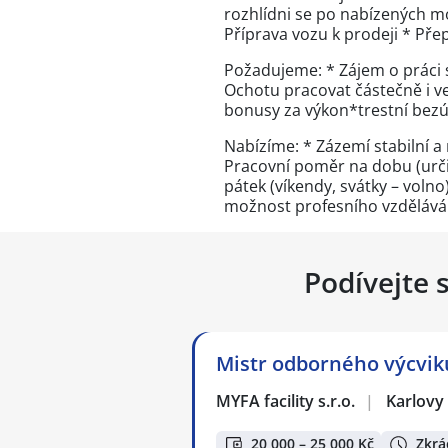
rozhlídni se po nabízených mo
Příprava vozu k prodeji * Pře
Požadujeme: * Zájem o práci 
Ochotu pracovat částečně i v
bonusy za výkon*trestní bez
Nabízíme: * Zázemí stabilní a 
Pracovní poměr na dobu (urči
pátek (víkendy, svátky – volno
možnost profesního vzděláván
Podívejte 
Mistr odborného výcviku
MYFA facility s.r.o.
|
Karlovy
20 000 – 25 000 Kč
Zkrá