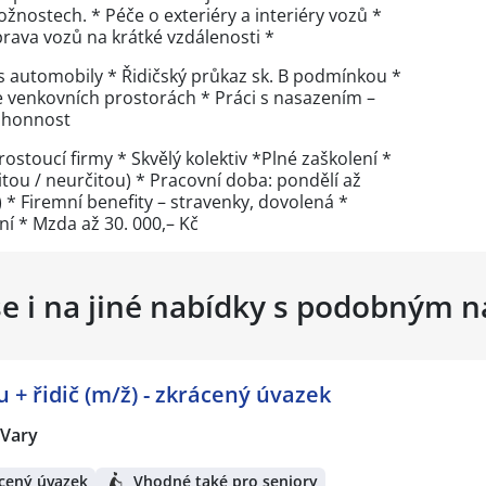
žnostech. * Péče o exteriéry a interiéry vozů *
prava vozů na krátké vzdálenosti *
s automobily * Řidičský průkaz sk. B podmínkou *
e venkovních prostorách * Práci s nasazením –
úhonnost
rostoucí firmy * Skvělý kolektiv *Plné zaškolení *
tou / neurčitou) * Pracovní doba: pondělí až
) * Firemní benefity – stravenky, dovolená *
í * Mzda až 30. 000,– Kč
se i na jiné nabídky s podobným 
 + řidič (m/ž) - zkrácený úvazek
 Vary
cený úvazek
Vhodné také pro seniory