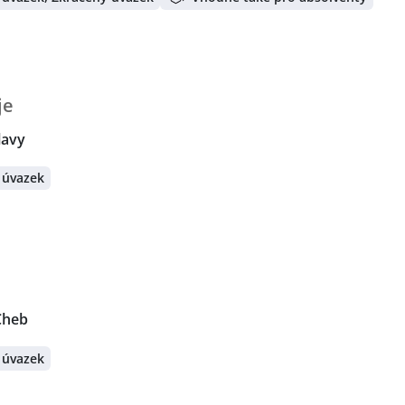
je
lavy
 úvazek
Cheb
 úvazek