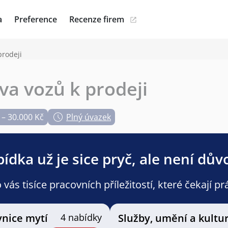
a
Preference
Recenze firem
prodeji
va vozů k prodeji
 – 30.000 Kč
Plný úvazek
ídka už je sice pryč, ale není dův
ás tisíce pracovních příležitostí, které čekají pr
vnice mytí
4 nabídky
Služby, umění a kultu