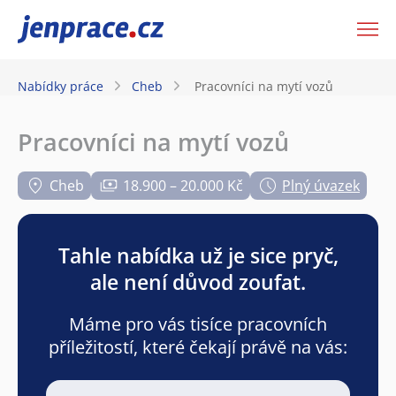
JenPráce.cz
Nabídky práce
Cheb
Pracovníci na mytí vozů
Pracovníci na mytí vozů
Cheb
18.900 – 20.000 Kč
Plný úvazek
Tahle nabídka už je sice pryč,
ale není důvod zoufat.
Máme pro vás tisíce pracovních
příležitostí, které čekají právě na vás: