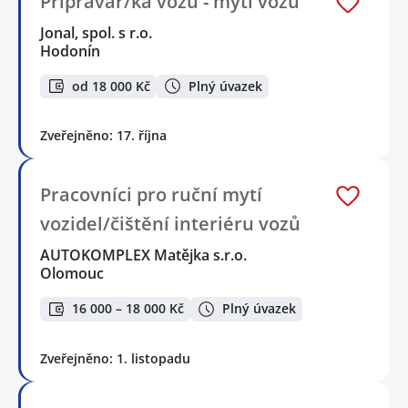
Přípravář/ka vozů - mytí vozů
Jonal, spol. s r.o.
Hodonín
od 18 000 Kč
Plný úvazek
Zveřejněno: 17. října
Pracovníci pro ruční mytí
vozidel/čištění interiéru vozů
AUTOKOMPLEX Matějka s.r.o.
Olomouc
16 000 – 18 000 Kč
Plný úvazek
Zveřejněno: 1. listopadu