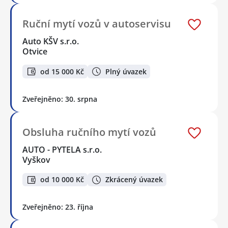
Ruční mytí vozů v autoservisu
Auto KŠV s.r.o.
Otvice
od 15 000 Kč
Plný úvazek
Zveřejněno: 30. srpna
Obsluha ručního mytí vozů
AUTO - PYTELA s.r.o.
Vyškov
od 10 000 Kč
Zkrácený úvazek
Zveřejněno: 23. října