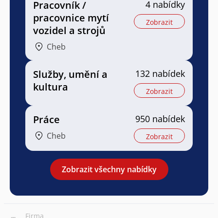
Pracovník /
4 nabídky
pracovnice mytí
Zobrazit
vozidel a strojů
Cheb
Služby, umění a
132 nabídek
kultura
Zobrazit
Práce
950 nabídek
Cheb
Zobrazit
Zobrazit všechny nabídky
Firma