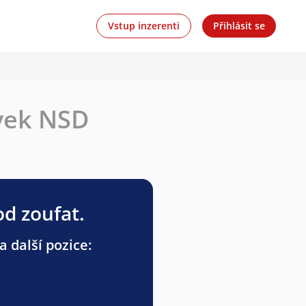
Vstup inzerenti
Přihlásit se
vek NSD
od zoufat.
 další pozice: