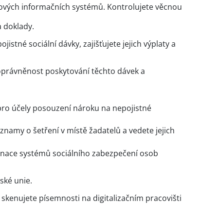
ových informačních systémů. Kontrolujete věcnou
a doklady.
istné sociální dávky, zajišťujete jejich výplaty a
oprávněnost poskytování těchto dávek a
 pro účely posouzení nároku na nepojistné
namy o šetření v místě žadatelů a vedete jejich
inace systémů sociálního zabezpečení osob
ské unie.
 skenujete písemnosti na digitalizačním pracovišti