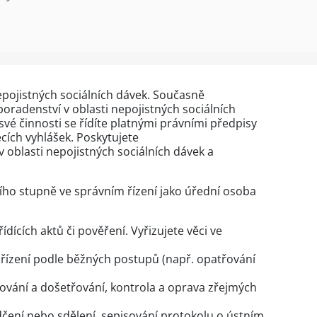
epojistných sociálních dávek. Současně
poradenství v oblasti nepojistných sociálních
 své činnosti se řídíte platnými právními předpisy
cích vyhlášek. Poskytujete
v oblasti nepojistných sociálních dávek a
ího stupně ve správním řízení jako úřední osoba
dících aktů či pověření. Vyřizujete věci ve
o řízení podle běžných postupů (např. opatřování
řování a došetřování, kontrola a oprava zřejmých
dčení nebo sdělení, sepisování protokolu o ústním