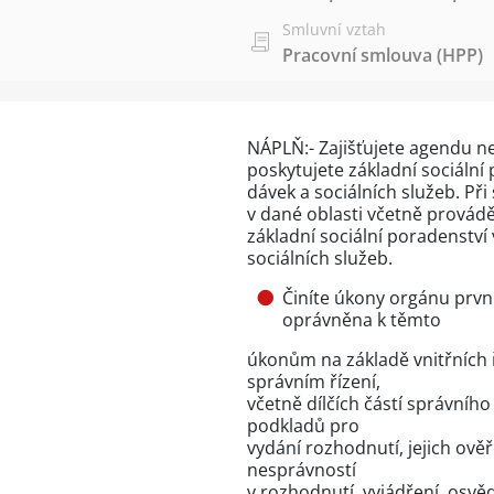
Smluvní vztah
Pracovní smlouva (HPP)
NÁPLŇ:- Zajišťujete agendu n
poskytujete základní sociální 
dávek a sociálních služeb. Při
v dané oblasti včetně provádě
základní sociální poradenství 
sociálních služeb.
Činíte úkony orgánu prvn
oprávněna k těmto
úkonům na základě vnitřních ří
správním řízení,
včetně dílčích částí správníh
podkladů pro
vydání rozhodnutí, jejich ově
nesprávností
v rozhodnutí, vyjádření, osvě