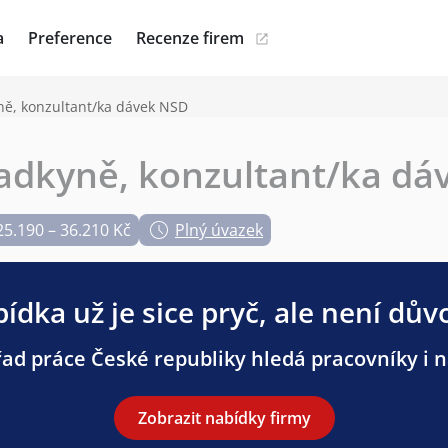
a
Preference
Recenze firem
ě, konzultant/ka dávek NSD
adkyně, konzultant/ka dá
25.190 – 36.210 Kč
Plný úvazek
ídka už je sice pryč, ale není dův
ad práce České republiky hledá pracovníky i na
Zobrazit nabídky firmy