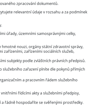
lizovaného zpracování dokumentů.
tujete relevantní údaje v rozsahu a za podmínek
y.
ními úřady, územními samosprávnými celky,
 hmotné nouzi, orgány státní zdravotní správy,
i zařízeními, zařízeními sociálních služeb,
ími subjekty podle zvláštních právních předpisů.
ho služebního zařazení plníte dle pokynů přímých
e organizačním a pracovním řádem služebního
vnitřními řídícími akty a služebními předpisy,
cí a řádně hospodaříte se svěřenými prostředky.