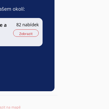
vašem okolí:
e a
82 nabídek
Zobrazit
azit na mapě