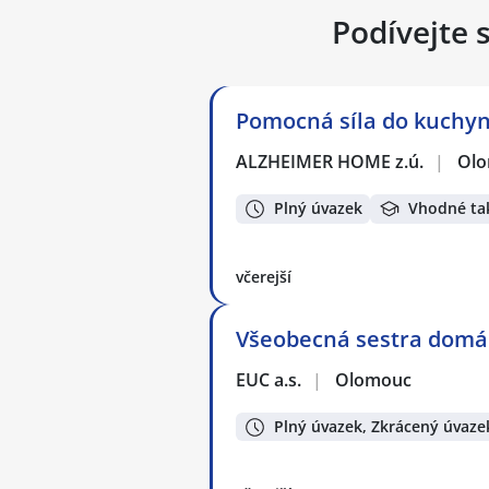
Podívejte 
Pomocná síla do kuchy
ALZHEIMER HOME z.ú.
|
Ol
Plný úvazek
Vhodné ta
včerejší
Všeobecná sestra domá
EUC a.s.
|
Olomouc
Plný úvazek, Zkrácený úvaze