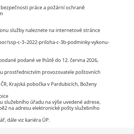
o bezpečnosti práce a požární ochraně
ím
onu služby naleznete na internetové stránce
bor/ssp-c-3–2022-priloha-c-3b-podminky-vykonu-
podané podané ve lhůtě do 12. června 2026,
u prostřednictvím provozovatele poštovních
ČR, Krajská pobočka v Pardubicích, Boženy
bice
u služebního úřadu na výše uvedené adrese,
bě2 na adresu elektronické pošty služebního
ář
, dále viz kariéra ÚP.