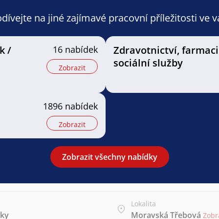
ívejte na jiné zajímavé pracovní příležitosti ve 
k /
16 nabídek
Zdravotnictví, farmaci
sociální služby
Zobrazit
1896 nabídek
Zobrazit
Zobrazit všechny nabídky
Lokalita
iky
Moravská Třebová
Zobr