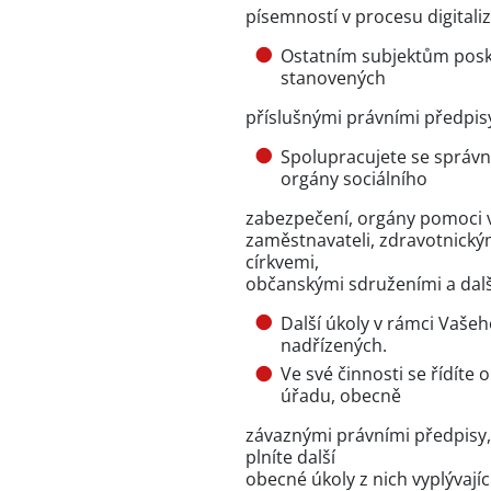
písemností v procesu digita
Ostatním subjektům posky
stanovených
příslušnými právními předpis
Spolupracujete se správ
orgány sociálního
zabezpečení, orgány pomoci v
zaměstnavateli, zdravotnickým
církvemi,
občanskými sdruženími a dalš
Další úkoly v rámci Vaše
nadřízených.
Ve své činnosti se řídít
úřadu, obecně
závaznými právními předpisy, 
plníte další
obecné úkoly z nich vyplývají