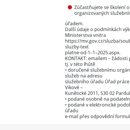
Zúčastňujete se školení 
organizovaných služebn
úřadem.
Další údaje o podmínkách výk
Ministerstva vnitra
https://mv.gov.cz/sluzba/sou
sluzby-text
platne-od-1–1–2025.aspx.
KONTAKT: emailem – žádosti 
tj. v této lhůtě
• doručené služebnímu orgán
služeb na adresu
služebního úřadu Úřad práce 
Vikové –
Kunětické 2011, 530 02 Pardu
• podané osobně na podateln
• podané v elektronické podo
úřadu
e-mail přes
odpovědní formul