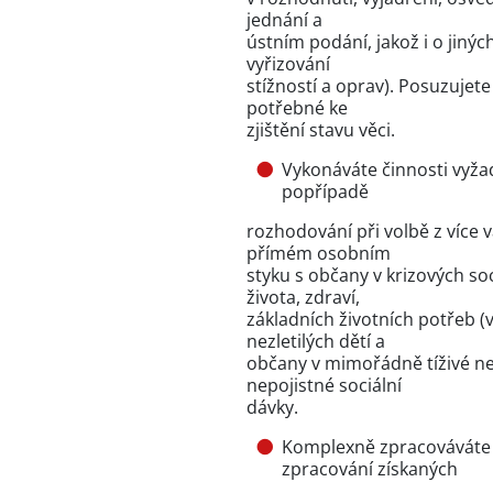
jednání a
ústním podání, jakož i o jinýc
vyřizování
stížností a oprav). Posuzujet
potřebné ke
zjištění stavu věci.
Vykonáváte činnosti vyžad
popřípadě
rozhodování při volbě z více v
přímém osobním
styku s občany v krizových soc
života, zdraví,
základních životních potřeb (
nezletilých dětí a
občany v mimořádně tíživé ne
nepojistné sociální
dávky.
Komplexně zpracováváte ž
zpracování získaných