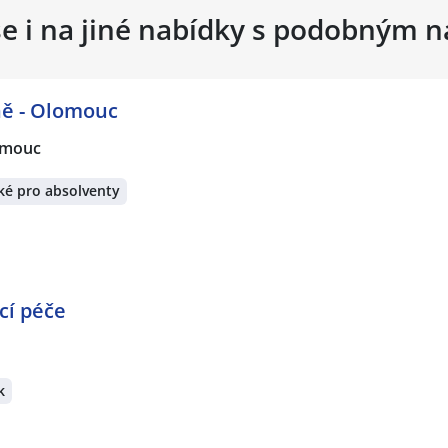
se i na jiné nabídky s podobným 
ně - Olomouc
omouc
ké pro absolventy
cí péče
k