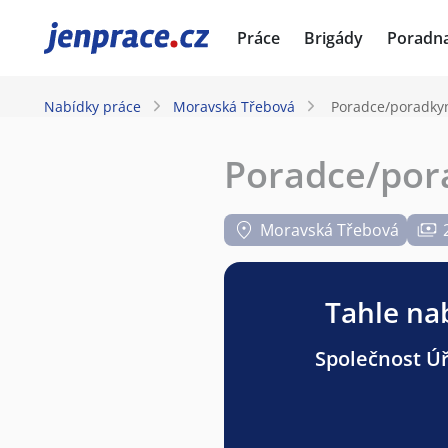
JenPráce.cz
Práce
Brigády
Poradn
Nabídky práce
Moravská Třebová
Poradce/poradkyn
Poradce/por
Moravská Třebová
Tahle nab
Společnost Úř