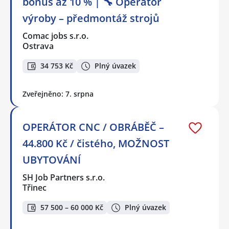
bonus až 10 % | 🔧 Operátor
výroby – předmontáž strojů
Comac jobs s.r.o.
Ostrava
34 753 Kč
Plný úvazek
Zveřejněno: 7. srpna
OPERÁTOR CNC / OBRÁBĚČ –
44.800 Kč / čistého, MOŽNOST
UBYTOVÁNÍ
SH Job Partners s.r.o.
Třinec
57 500 – 60 000 Kč
Plný úvazek