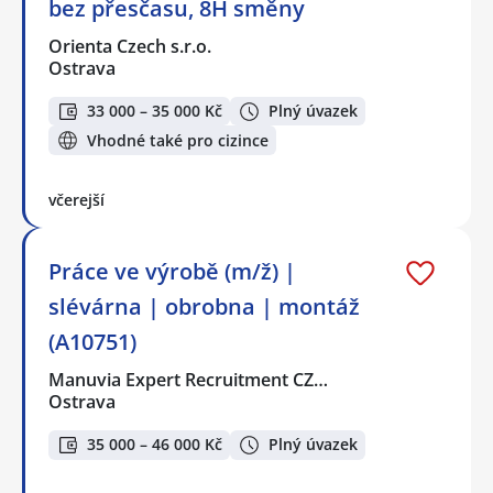
bez přesčasu, 8H směny
Orienta Czech s.r.o.
Ostrava
33 000 – 35 000 Kč
Plný úvazek
Vhodné také pro cizince
včerejší
Práce ve výrobě (m/ž) |
slévárna | obrobna | montáž
(A10751)
Manuvia Expert Recruitment CZ…
Ostrava
35 000 – 46 000 Kč
Plný úvazek