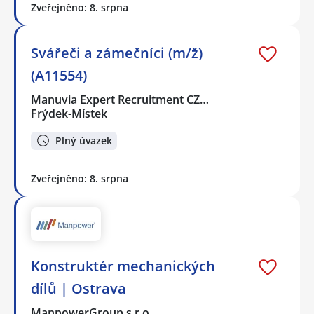
Zveřejněno: 8. srpna
Svářeči a zámečníci (m/ž)
(A11554)
Manuvia Expert Recruitment CZ…
Frýdek-Místek
Plný úvazek
Zveřejněno: 8. srpna
Konstruktér mechanických
dílů | Ostrava
ManpowerGroup s.r.o.