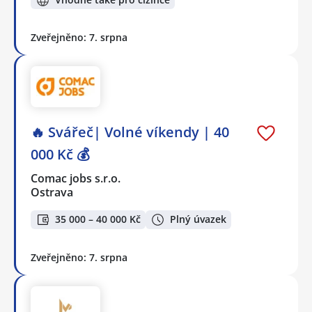
Zveřejněno: 7. srpna
🔥 Svářeč| Volné víkendy | 40
000 Kč 💰
Comac jobs s.r.o.
Ostrava
35 000 – 40 000 Kč
Plný úvazek
Zveřejněno: 7. srpna