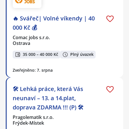
🔥 Svářeč| Volné víkendy | 40
000 Kč 💰
Comac jobs s.r.o.
Ostrava
35 000 – 40 000 Kč
Plný úvazek
Zveřejněno: 7. srpna
🛠️ Lehká práce, která Vás
neunaví – 13. a 14.plat,
doprava ZDARMA !!! (P) 🛠️
Pragolematik s.r.o.
Frýdek-Místek