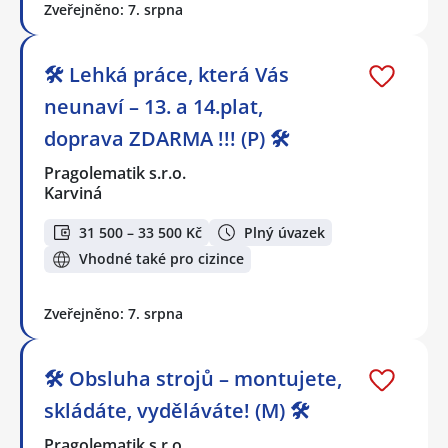
Zveřejněno: 7. srpna
🛠️ Lehká práce, která Vás
neunaví – 13. a 14.plat,
doprava ZDARMA !!! (P) 🛠️
Pragolematik s.r.o.
Karviná
31 500 – 33 500 Kč
Plný úvazek
Vhodné také pro cizince
Zveřejněno: 7. srpna
🛠️ Obsluha strojů – montujete,
skládáte, vyděláváte! (M) 🛠️
Pragolematik s.r.o.