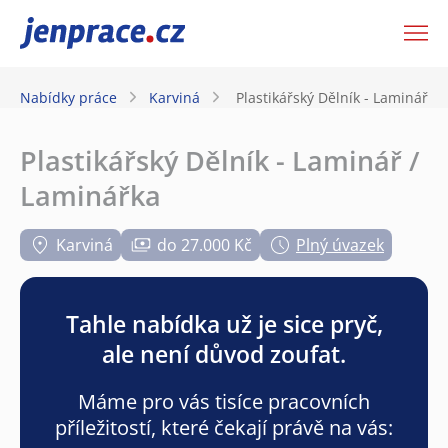
JenPráce.cz
Nabídky práce
Karviná
Plastikářský Dělník - Laminář /
Plastikářský Dělník - Laminář /
Laminářka
Karviná
do 27.000 Kč
Plný úvazek
Tahle nabídka už je sice pryč,
ale není důvod zoufat.
Máme pro vás tisíce pracovních
příležitostí, které čekají právě na vás: