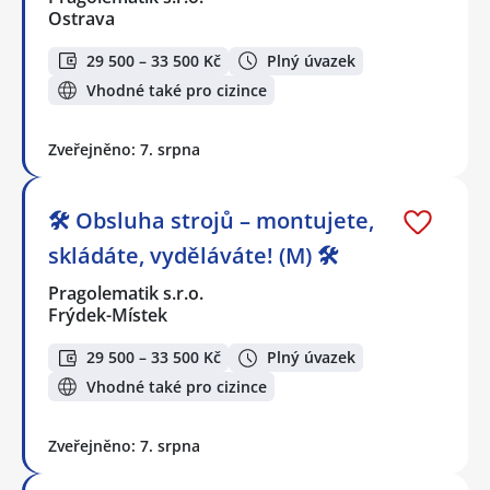
Ostrava
29 500 – 33 500 Kč
Plný úvazek
Vhodné také pro cizince
Zveřejněno: 7. srpna
🛠️ Obsluha strojů – montujete,
skládáte, vyděláváte! (M) 🛠️
Pragolematik s.r.o.
Frýdek-Místek
29 500 – 33 500 Kč
Plný úvazek
Vhodné také pro cizince
Zveřejněno: 7. srpna