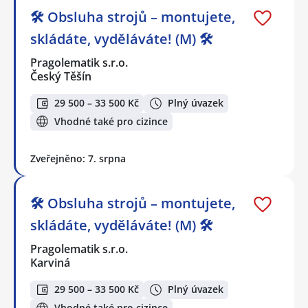
🛠️ Obsluha strojů – montujete,
skládáte, vyděláváte! (M) 🛠️
Pragolematik s.r.o.
Český Těšín
29 500 – 33 500 Kč
Plný úvazek
Vhodné také pro cizince
Zveřejněno: 7. srpna
🛠️ Obsluha strojů – montujete,
skládáte, vyděláváte! (M) 🛠️
Pragolematik s.r.o.
Karviná
29 500 – 33 500 Kč
Plný úvazek
Vhodné také pro cizince