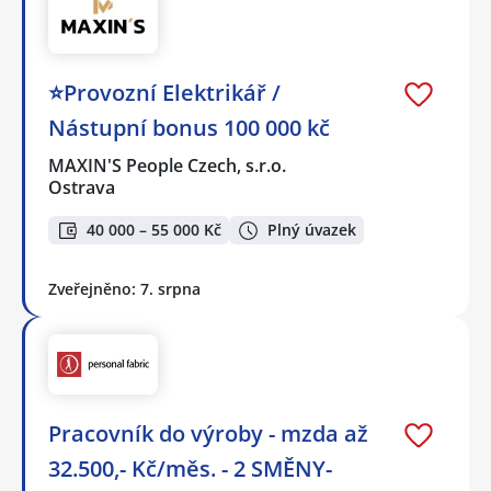
⭐Provozní Elektrikář /
Nástupní bonus 100 000 kč
MAXIN'S People Czech, s.r.o.
Ostrava
40 000 – 55 000 Kč
Plný úvazek
Zveřejněno: 7. srpna
Pracovník do výroby - mzda až
32.500,- Kč/měs. - 2 SMĚNY-