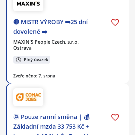
🔴 MISTR VÝROBY ➡️25 dní
dovolené ➡️
MAXIN'S People Czech, s.r.o.
Ostrava
Plný úvazek
Zveřejněno: 7. srpna
🌞 Pouze ranní směna | 💰
Základní mzda 33 753 Kč +