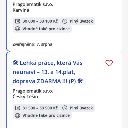
Pragolematik s.r.o.
Karviná
30 000 – 33 100 Kč
Plný úvazek
Vhodné také pro cizince
Zveřejněno: 7. srpna
🛠️ Lehká práce, která Vás
neunaví – 13. a 14.plat,
doprava ZDARMA !!! (P) 🛠️
Pragolematik s.r.o.
Český Těšín
31 500 – 33 500 Kč
Plný úvazek
Vhodné také pro cizince