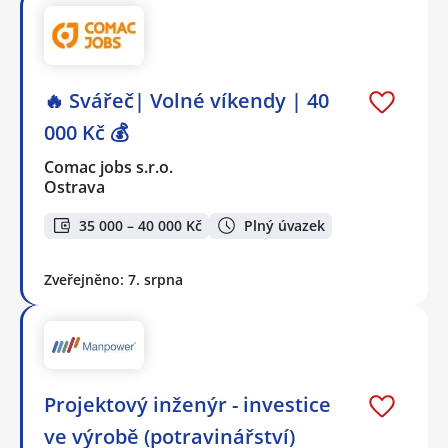
🔥 Svářeč| Volné víkendy | 40
000 Kč 💰
Comac jobs s.r.o.
Ostrava
35 000 – 40 000 Kč
Plný úvazek
Zveřejněno: 7. srpna
Projektový inženýr - investice
ve výrobě (potravinářství)