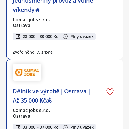
Jednosměnný provoz a volné
víkendy🔥
Comac jobs s.r.o.
Ostrava
28 000 – 30 000 Kč
Plný úvazek
Zveřejněno: 7. srpna
Dělník ve výrobě| Ostrava |
Až 35 000 Kč💰
Comac jobs s.r.o.
Ostrava
33 000 – 37 000 Kč
Plný úvazek