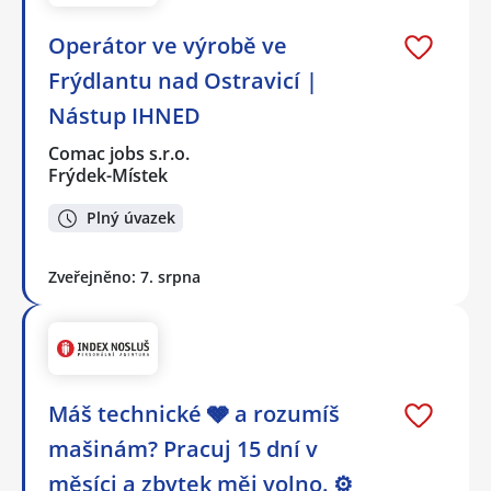
Operátor ve výrobě ve
Frýdlantu nad Ostravicí |
Nástup IHNED
Comac jobs s.r.o.
Frýdek-Místek
Plný úvazek
Zveřejněno: 7. srpna
Máš technické 🩶 a rozumíš
mašinám? Pracuj 15 dní v
měsíci a zbytek měj volno. ⚙