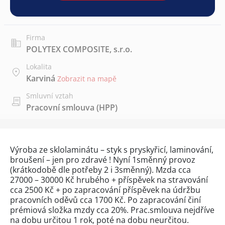
Firma
POLYTEX COMPOSITE, s.r.o.
Lokalita
Karviná
Zobrazit na mapě
Smluvní vztah
Pracovní smlouva (HPP)
Výroba ze sklolaminátu – styk s pryskyřicí, laminování,
broušení – jen pro zdravé ! Nyní 1směnný provoz
(krátkodobě dle potřeby 2 i 3směnný). Mzda cca
27000 – 30000 Kč hrubého + příspěvek na stravování
cca 2500 Kč + po zapracování příspěvek na údržbu
pracovních oděvů cca 1700 Kč. Po zapracování činí
prémiová složka mzdy cca 20%. Prac.smlouva nejdříve
na dobu určitou 1 rok, poté na dobu neurčitou.