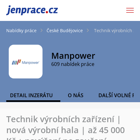
JenPráce.cz
Nabídky práce
České Budějovice
Technik výrobních zař
Manpower
609 nabídek práce
DETAIL INZERÁTU
O NÁS
DALŠÍ VOLNÉ PO
Technik výrobních zařízení |
nová výrobní hala | až 45 000