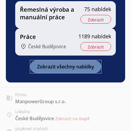
Řemeslná výroba a
75 nabídek
manuální práce
Zobrazit
Práce
1189 nabídek
České Budějovice
Zobrazit
Zobrazit všechny nabídky
Firma
ManpowerGroup s.r.o.
Lokalita
České Budějovice
Zobrazit na mapě
Jazykové znalosti