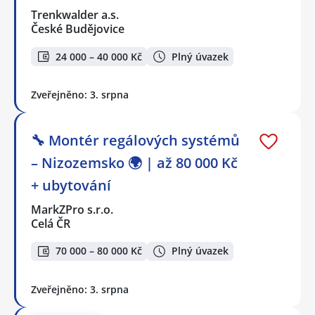
Trenkwalder a.s.
České Budějovice
24 000 – 40 000 Kč
Plný úvazek
Zveřejněno: 3. srpna
🔧 Montér regálových systémů
– Nizozemsko 🌍 | až 80 000 Kč
+ ubytování
MarkZPro s.r.o.
Celá ČR
70 000 – 80 000 Kč
Plný úvazek
Zveřejněno: 3. srpna