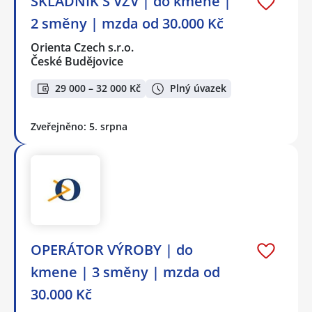
SKLADNÍK S VZV | do kmene |
2 směny | mzda od 30.000 Kč
Orienta Czech s.r.o.
České Budějovice
29 000 – 32 000 Kč
Plný úvazek
Zveřejněno: 5. srpna
OPERÁTOR VÝROBY | do
kmene | 3 směny | mzda od
30.000 Kč