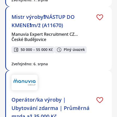
Mistr výroby❗NÁSTUP DO
KMENE❗m/ž (A11670)
Manuvia Expert Recruitment CZ…
České Budějovice
50 000 – 55 000 Kč
Plný úvazek
Zveřejněno: 6. srpna
Operátor/ka výroby |
Ubytování zdarma | Průměrná
mzda až 35 000 Kč