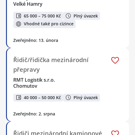
Velké Hamry
65 000 – 75 000 Kč
Plný úvazek
Vhodné také pro cizince
Zveřejněno: 13. února
Řidič/řidička mezinárodní
přepravy
RMT Logistik s.r.o.
Chomutov
40 000 – 50 000 Kč
Plný úvazek
Zveřejněno: 2. srpna
Řidiči mezinárodní kamionové