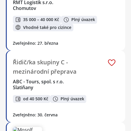
RMT Logistik s.r.o.
Chomutov
35 000 – 40 000 Kč
Plný úvazek
Vhodné také pro cizince
Zveřejněno: 27. března
Řidič/ka skupiny C -
mezinárodní přeprava
ABC - Tours, spol. s r.o.
Slatiňany
od 40 500 Kč
Plný úvazek
Zveřejněno: 30. června