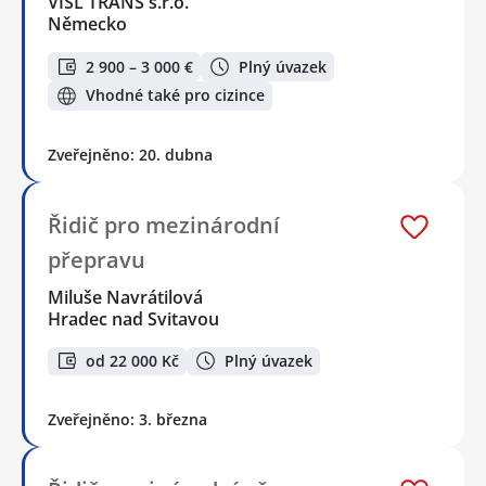
VISL TRANS s.r.o.
Německo
2 900 – 3 000 €
Plný úvazek
Vhodné také pro cizince
Zveřejněno: 20. dubna
Řidič pro mezinárodní
přepravu
Miluše Navrátilová
Hradec nad Svitavou
od 22 000 Kč
Plný úvazek
Zveřejněno: 3. března