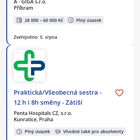
A - GIGA s.r.o.
Příbram
28 000 – 60 000 Kč
Plný úvazek
Zveřejněno: 5. srpna
Praktická/Všeobecná sestra -
12 h i 8h směny - Zátiší
Penta Hospitals CZ, s.r.o.
Kunratice, Praha
Plný úvazek
Vhodné také pro absolventy