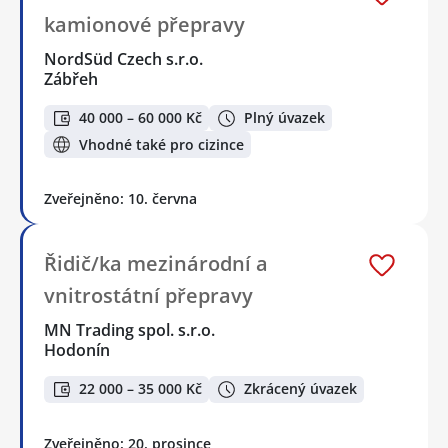
kamionové přepravy
NordSüd Czech s.r.o.
Zábřeh
40 000 – 60 000 Kč
Plný úvazek
Vhodné také pro cizince
Zveřejněno: 10. června
Řidič/ka mezinárodní a
vnitrostátní přepravy
MN Trading spol. s.r.o.
Hodonín
22 000 – 35 000 Kč
Zkrácený úvazek
Zveřejněno: 20. prosince