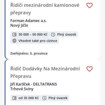
Řidiči mezinárodní kamionové
přepravy
Forman Adamec a.s.
Nový Jičín
30 000 – 50 000 Kč
Plný úvazek
Vhodné také pro cizince
Zveřejněno: 5. prosince
Řidič Dodávky Na Mezinárodní
Přepravu
Jiří Karlíček - DELTATRANS
Trhové Sviny
od 35 000 Kč
Plný úvazek