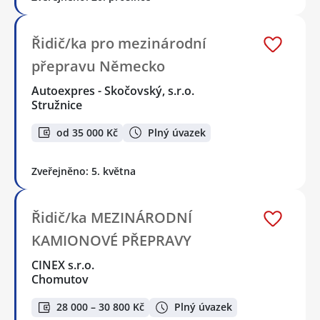
Řidič/ka pro mezinárodní
přepravu Německo
Autoexpres - Skočovský, s.r.o.
Stružnice
od 35 000 Kč
Plný úvazek
Zveřejněno: 5. května
Řidič/ka MEZINÁRODNÍ
KAMIONOVÉ PŘEPRAVY
CINEX s.r.o.
Chomutov
28 000 – 30 800 Kč
Plný úvazek