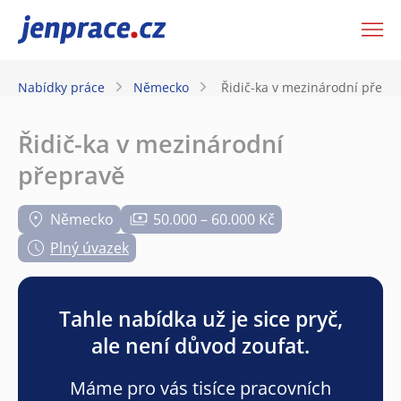
JenPráce.cz
Nabídky práce
Německo
Řidič-ka v mezinárodní přepr
Řidič-ka v mezinárodní
přepravě
Německo
50.000 – 60.000 Kč
Plný úvazek
Tahle nabídka už je sice pryč,
ale není důvod zoufat.
Máme pro vás tisíce pracovních