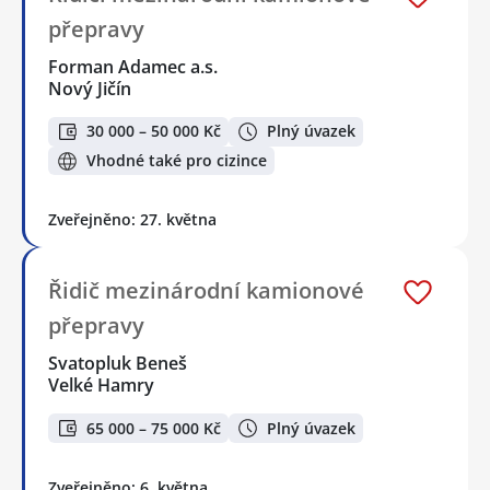
přepravy
Forman Adamec a.s.
Nový Jičín
30 000 – 50 000 Kč
Plný úvazek
Vhodné také pro cizince
Zveřejněno: 27. května
Řidič mezinárodní kamionové
přepravy
Svatopluk Beneš
Velké Hamry
65 000 – 75 000 Kč
Plný úvazek
Zveřejněno: 6. května