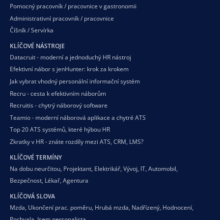
Pomocný pracovník / pracovnice v gastronomii
Administrativní pracovník / pracovnice
Číšník / Servírka
KLÍČOVÉ NÁSTROJE
Datacruit - moderní a jednoduchý HR nástroj
Efektivní nábor s jenHunter: krok za krokem
Jak vybrat vhodný personální informační systém
Recru - cesta k efektivním náborům
Recruitis - chytrý náborový software
Teamio - moderní náborová aplikace a chytré ATS
Top 20 ATS systémů, které hýbou HR
Zkratky v HR - znáte rozdíly mezi ATS, CRM, LMS?
KLÍČOVÉ TERMÍNY
Na dobu neurčitou
,
Projektant
,
Elektrikář
,
Vývoj
,
IT
,
Automobil
,
Bezpečnost
,
Lékař
,
Agentura
KLÍČOVÁ SLOVA
Mzda
,
Ukončení prac. poměru
,
Hrubá mzda
,
Nadřízený
,
Hodnocení
,
Pochvala
,
Jsem personalista