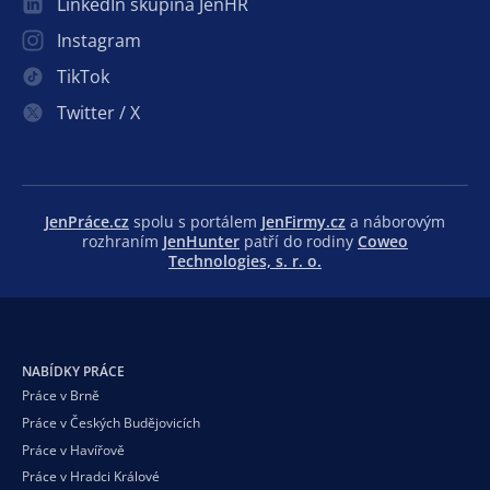
LinkedIn skupina JenHR
Instagram
TikTok
Twitter / X
JenPráce.cz
spolu s portálem
JenFirmy.cz
a náborovým
rozhraním
JenHunter
patří do rodiny
Coweo
Technologies, s. r. o.
NABÍDKY PRÁCE
Práce v Brně
Práce v Českých Budějovicích
Práce v Havířově
Práce v Hradci Králové