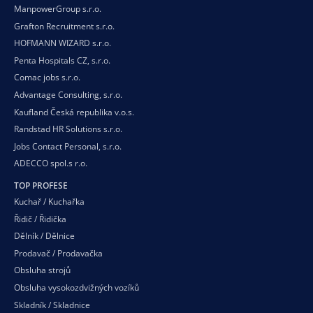
ManpowerGroup s.r.o.
Grafton Recruitment s.r.o.
HOFMANN WIZARD s.r.o.
Penta Hospitals CZ, s.r.o.
Comac jobs s.r.o.
Advantage Consulting, s.r.o.
Kaufland Česká republika v.o.s.
Randstad HR Solutions s.r.o.
Jobs Contact Personal, s.r.o.
ADECCO spol.s r.o.
TOP PROFESE
Kuchař / Kuchařka
Řidič / Řidička
Dělník / Dělnice
Prodavač / Prodavačka
Obsluha strojů
Obsluha vysokozdvižných vozíků
Skladník / Skladnice