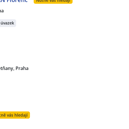
Nutně vás hledají
ha
 úvazek
etňany, Praha
ně vás hledají