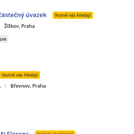
 částečný úvazek
Nutně vás hledají
|
Žižkov, Praha
zek
Nutně vás hledají
.
|
Břevnov, Praha
AN Florenc