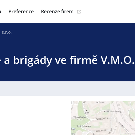
a
Preference
Recenze firem
 s.r.o.
 a brigády ve firmě V.M.O. 