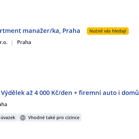
artment manažer/ka, Praha
Nutně vás hledají
r.o.
|
Praha
: Výdělek až 4 000 Kč/den + firemní auto i domů
aha
 úvazek
Vhodné také pro cizince