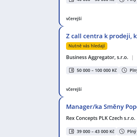
včerejší
Z call centra k prodeji,
Nutně vás hledají
Business Aggregator, s.r.o.
|
50 000 – 100 000 Kč
Pln
včerejší
Manager/ka Směny Pope
Rex Concepts PLK Czech s.r.o.
39 000 – 43 000 Kč
Plný