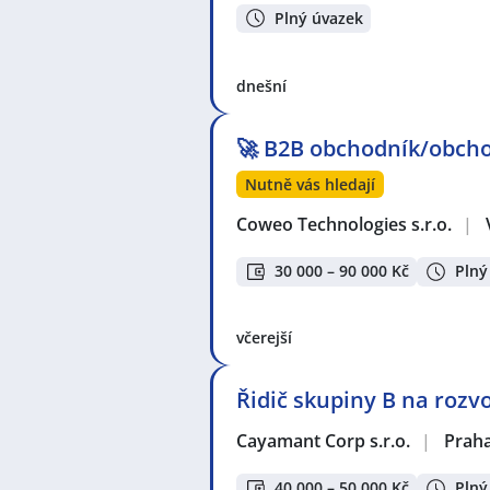
Plný úvazek
dnešní
🚀 B2B obchodník/obcho
Nutně vás hledají
Coweo Technologies s.r.o.
|
30 000 – 90 000 Kč
Plný
včerejší
Řidič skupiny B na rozv
Cayamant Corp s.r.o.
|
Prah
40 000 – 50 000 Kč
Plný