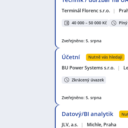
Terminál Florenc s.r.o.
|
Pra
40 000 – 50 000 Kč
Plný
Zveřejněno: 5. srpna
Účetní
Nutně vás hledají
BU Power Systems s.r.o.
|
L
Zkrácený úvazek
Zveřejněno: 5. srpna
Datový/BI analytik
Nut
JLV, a.s.
|
Michle, Praha