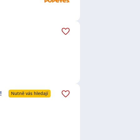
!
Nutně vás hledají