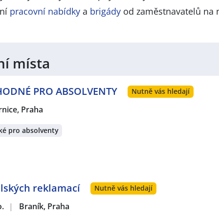
lní
pracovní nabídky
a
brigády
od zaměstnavatelů na 
ní místa
 VHODNÉ PRO ABSOLVENTY
Nutně vás hledají
rnice, Praha
ké pro absolventy
lských reklamací
Nutně vás hledají
o.
|
Braník, Praha