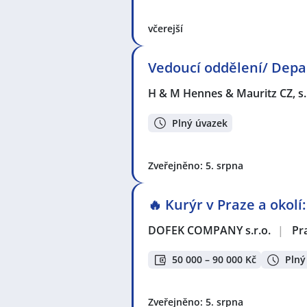
včerejší
Vedoucí oddělení/ Dep
H & M Hennes & Mauritz CZ, s.
Plný úvazek
Zveřejněno: 5. srpna
🔥 Kurýr v Praze a okolí
DOFEK COMPANY s.r.o.
|
Pr
50 000 – 90 000 Kč
Plný
Zveřejněno: 5. srpna