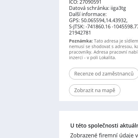
IČO: 27090591
Datová schránka: iiga3tg
Další informace:
GPS: 50.065594,14.43932,
S-JTSK: -741860.16 -1045598.7
21942781
Poznámka:
Tato adresa je sídlem
nemusí se shodovat s adresou, k
pracovníky. Adresa pracovní nabí
inzerci - v poli Lokalita.
Recenze od zaměstnanců
Zobrazit na mapě
U této společnosti aktuá
Zobrazené firemní údaje v