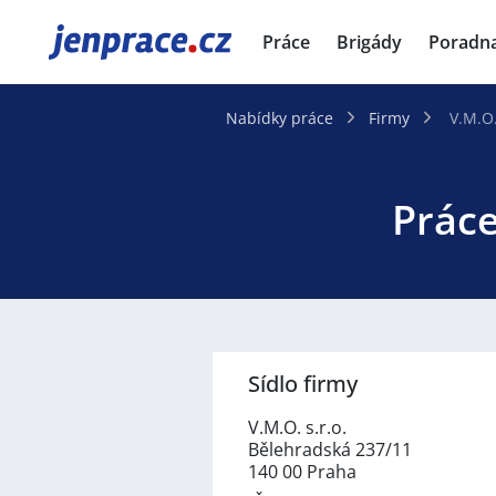
JenPráce.cz
Práce
Brigády
Poradn
Nabídky práce
Firmy
V.M.O.
Práce
Sídlo firmy
V.M.O. s.r.o.
Bělehradská 237/11
140 00 Praha