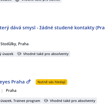
 který dává smysl - žádné studené kontakty (Pr
Stodůlky, Praha
ý úvazek
Vhodné také pro absolventy
yes Praha 🍗
Nutně vás hledají
|
Praha
 úvazek, Trainee program
Vhodné také pro absolventy