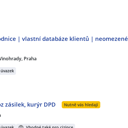
dnice | vlastní databáze klientů | neomezen
Vinohrady, Praha
 úvazek
oz zásilek, kurýr DPD
Nutně vás hledají
a
 úvazek
Vhodné také pro cizince