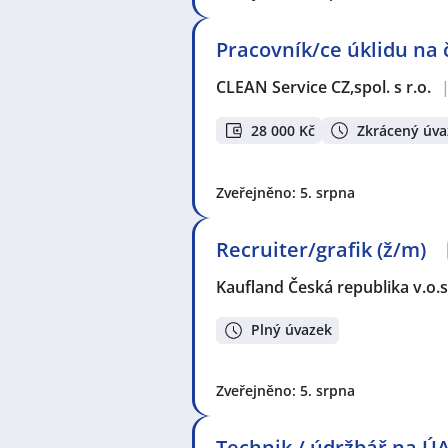
Pracovník/ce úklidu na
CLEAN Service CZ,spol. s r.o.
28 000 Kč
Zkrácený úva
Zveřejněno: 5. srpna
Recruiter/grafik (ž/m)
Kaufland Česká republika v.o.s
Plný úvazek
Zveřejněno: 5. srpna
Technik / údržbář na Ú