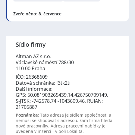
Zveřejněno: 8. července
Sídlo firmy
Altman AZ s.r.o.
Václavské náměstí 788/30
110 00 Praha
IČO: 26368609
Datová schránka: f3tk2ti
Další informace:
GPS: 50.081903265439,14.426750709149,
S-JTSK: -742578.74 -1043609.46, RUIAN:
21705887
Poznámka:
Tato adresa je sídlem společnosti a
nemusí se shodovat s adresou, kam firma hledá
nové pracovníky. Adresa pracovní nabídky je
uvedena v inzerci - v poli Lokalita.