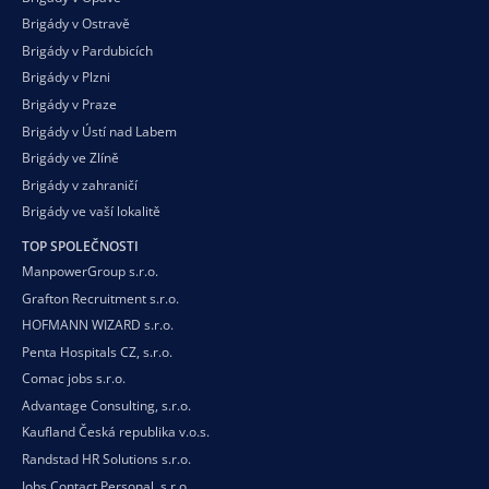
Brigády v Ostravě
Brigády v Pardubicích
Brigády v Plzni
Brigády v Praze
Brigády v Ústí nad Labem
Brigády ve Zlíně
Brigády v zahraničí
Brigády ve vaší
lokalitě
TOP SPOLEČNOSTI
ManpowerGroup s.r.o.
Grafton Recruitment s.r.o.
HOFMANN WIZARD s.r.o.
Penta Hospitals CZ, s.r.o.
Comac jobs s.r.o.
Advantage Consulting, s.r.o.
Kaufland Česká republika v.o.s.
Randstad HR Solutions s.r.o.
Jobs Contact Personal, s.r.o.