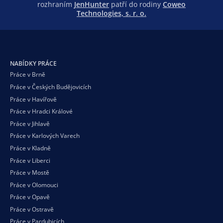
rozhraním
JenHunter
patří do rodiny
Coweo
Technologies, s. r. o.
NABÍDKY PRÁCE
Práce v Brně
Práce v Českých Budějovicích
Práce v Havířově
Práce v Hradci Králové
Práce v Jihlavě
Práce v Karlových Varech
Práce v Kladně
Práce v Liberci
Práce v Mostě
Práce v Olomouci
Práce v Opavě
Práce v Ostravě
Práce v Pardubicích