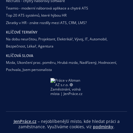
Recruitis - chytrý náborový software
Teamio - moderní náborová aplikace a chytré ATS
Top 20 ATS systémů, které hýbou HR
Zkratky v HR - znáte rozdíly mezi ATS, CRM, LMS?
KLÍČOVÉ TERMÍNY
Na dobu neurčitou
,
Projektant
,
Elektrikář
,
Vývoj
,
IT
,
Automobil
,
Bezpečnost
,
Lékař
,
Agentura
KLÍČOVÁ SLOVA
Mzda
,
Ukončení prac. poměru
,
Hrubá mzda
,
Nadřízený
,
Hodnocení
,
Pochvala
,
Jsem personalista
JenPráce.cz
– nejoblíbenější místo, kde hledat práci a
zaměstnance. Využíváme cookies, viz
podmínky
.