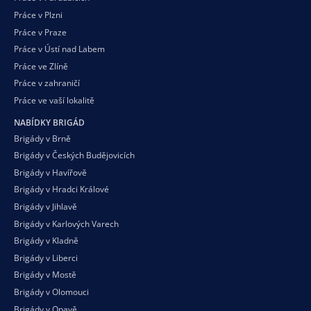
Práce v Plzni
Práce v Praze
Práce v Ústí nad Labem
Práce ve Zlíně
Práce v zahraničí
Práce ve vaší
lokalitě
NABÍDKY BRIGÁD
Brigády v Brně
Brigády v Českých Budějovicích
Brigády v Havířově
Brigády v Hradci Králové
Brigády v Jihlavě
Brigády v Karlových Varech
Brigády v Kladně
Brigády v Liberci
Brigády v Mostě
Brigády v Olomouci
Brigády v Opavě