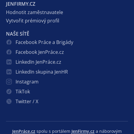
JENFIRMY.CZ
Hodnotit zaměstnavatele
Vytvořit prémiový profil
NAŠE SÍTĚ
Facebook Práce a Brigády
Facebook JenPráce.cz
LinkedIn JenPráce.cz
LinkedIn skupina JenHR
Instagram
TikTok
Twitter / X
JenPráce.cz
spolu s portálem
JenFirmy.cz
a náborovým