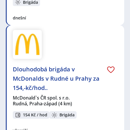
Brigáda
dnešní
Dlouhodobá brigáda v
McDonalds v Rudné u Prahy za
154,-kč/hod..
McDonald`s ČR spol. s r.o.
Rudná, Praha-západ
(4 km)
154 Kč / hod
Brigáda