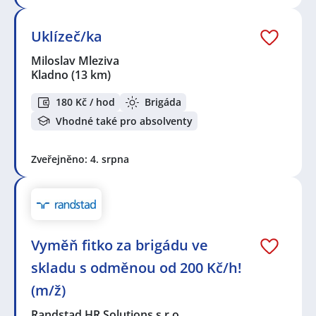
Uklízeč/ka
Miloslav Mleziva
Kladno
(13 km)
180 Kč / hod
Brigáda
Vhodné také pro absolventy
Zveřejněno: 4. srpna
Vyměň fitko za brigádu ve
skladu s odměnou od 200 Kč/h!
(m/ž)
Randstad HR Solutions s.r.o.