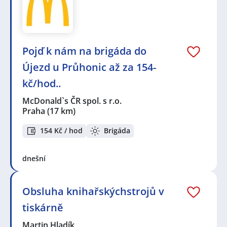
Pojď k nám na brigáda do
Újezd u Průhonic až za 154-
kč/hod..
McDonald`s ČR spol. s r.o.
Praha
(17 km)
154 Kč / hod
Brigáda
dnešní
Obsluha knihařskýchstrojů v
tiskárně
Martin Hladík