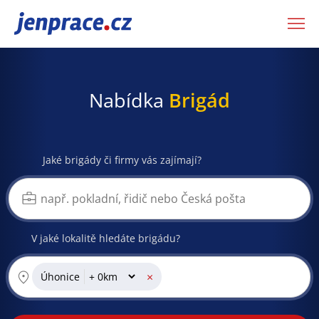
JenPráce.cz
Nabídka
Brigád
Jaké brigády či firmy vás zajímají?
V jaké lokalitě hledáte brigádu?
×
Úhonice