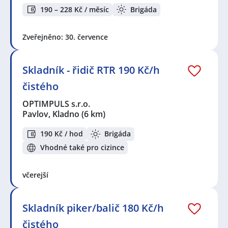
190 – 228 Kč / měsíc
Brigáda
Zveřejněno: 30. července
Skladník - řidič RTR 190 Kč/h
čistého
OPTIMPULS s.r.o.
Pavlov, Kladno
(6 km)
190 Kč / hod
Brigáda
Vhodné také pro cizince
včerejší
Skladník piker/balič 180 Kč/h
čistého