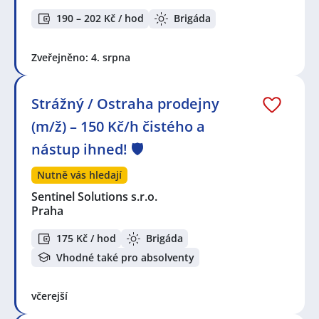
190 – 202 Kč / hod
Brigáda
Zveřejněno: 4. srpna
Strážný / Ostraha prodejny
(m/ž) – 150 Kč/h čistého a
nástup ihned! 🛡️
Nutně vás hledají
Sentinel Solutions s.r.o.
Praha
175 Kč / hod
Brigáda
Vhodné také pro absolventy
včerejší