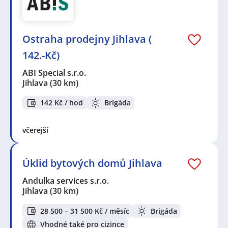
Seznam zobrazených firem s inzercí dle nastavené
filtrace:
KPK sport s.r.o.
,
Randstad HR Solutions s.r.o.
,
ABI
Ostraha prodejny Jihlava (
Special s.r.o.
,
Andulka services s.r.o.
,
MASTER GRILL
s.r.o.
,
Na luka s.r.o.
,
INDEX NOSLUŠ s.r.o.
,
FARLAST
142.-Kč)
Services s.r.o.
,
Kaufland Česká republika v.o.s.
ABI Special s.r.o.
Seznam lokalit v zobrazených inzerátech:
Jihlava
(30 km)
Celá ČR
,
Jiřice, okres Pelhřimov
,
Jihlava
,
Jihlava,
centrum
,
Dolní Skrýchov, Jindřichův Hradec
,
Tábor
,
142 Kč / hod
Brigáda
Jindřichův Hradec
,
Dačice
,
Čáslav
včerejší
Úklid bytových domů Jihlava
Andulka services s.r.o.
Jihlava
(30 km)
28 500 – 31 500 Kč / měsíc
Brigáda
Vhodné také pro cizince