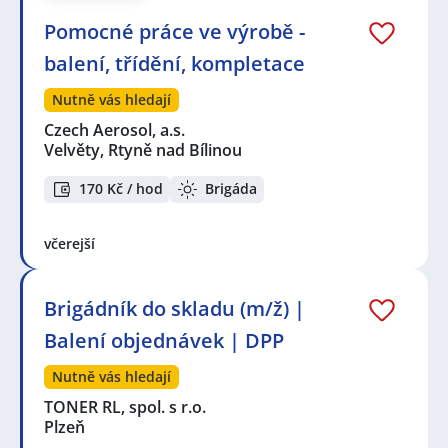
Pomocné práce ve výrobě -
balení, třídění, kompletace
Nutně vás hledají
Czech Aerosol, a.s.
Velvěty, Rtyně nad Bílinou
170 Kč / hod
Brigáda
včerejší
Brigádník do skladu (m/ž) |
Balení objednávek | DPP
Nutně vás hledají
TONER RL, spol. s r.o.
Plzeň