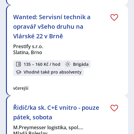
Wanted: Servisní technik a
opravář všeho druhu na
Vlárské 22 v Brně
Prestify s.r.o.
Slatina, Brno
135 – 160 Kč / hod
Brigáda
Vhodné také pro absolventy
včerejší
Řidič/ka sk. C+E vnitro - pouze
pátek, sobota
M.Preymesser logistika, spol.…
Mladá Boleslav