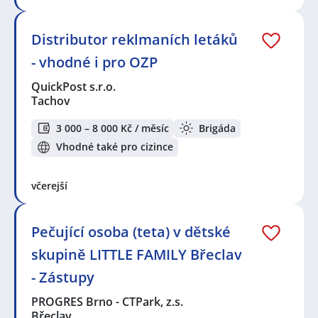
Distributor reklmaních letáků
- vhodné i pro OZP
QuickPost s.r.o.
Tachov
3 000 – 8 000 Kč / měsíc
Brigáda
Vhodné také pro cizince
včerejší
Pečující osoba (teta) v dětské
skupině LITTLE FAMILY Břeclav
- Zástupy
PROGRES Brno - CTPark, z.s.
Břeclav