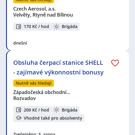
Czech Aerosol, a.s.
Velvěty, Rtyně nad Bílinou
170 Kč / hod
Brigáda
dnešní
Obsluha čerpací stanice SHELL
- zajímavé výkonnostní bonusy
Nutně vás hledají
Západočeská obchodní…
Rozvadov
200 Kč / hod
Brigáda
Vhodné také pro absolventy
Zveřejněno: 5. srpna