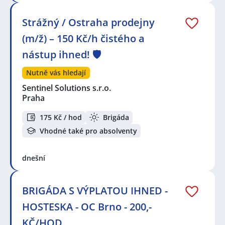
Strážný / Ostraha prodejny
(m/ž) – 150 Kč/h čistého a
nástup ihned! 🛡️
Nutně vás hledají
Sentinel Solutions s.r.o.
Praha
175 Kč / hod
Brigáda
Vhodné také pro absolventy
dnešní
BRIGÁDA S VÝPLATOU IHNED -
HOSTESKA - OC Brno - 200,-
KČ/HOD.