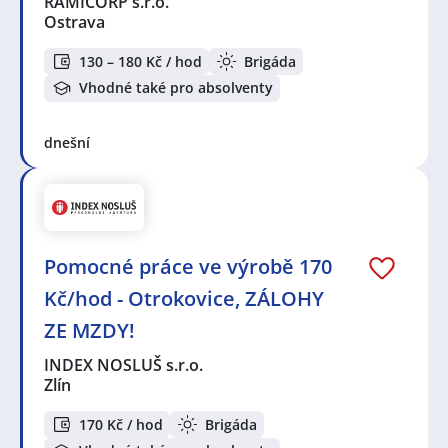
RAMICORP s.r.o.
Ostrava
130 – 180 Kč / hod
Brigáda
Vhodné také pro absolventy
dnešní
Pomocné práce ve výrobě 170
Kč/hod - Otrokovice, ZÁLOHY
ZE MZDY!
INDEX NOSLUŠ s.r.o.
Zlín
170 Kč / hod
Brigáda