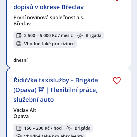
dopisů v okrese Břeclav
První novinová společnost a.s.
Břeclav
2 500 – 5 000 Kč / měsíc
Brigáda
Vhodné také pro cizince
dnešní
Řidič/ka taxislužby – Brigáda
(Opava) 🚖 | Flexibilní práce,
služební auto
Václav Alt
Opava
150 – 200 Kč / hod
Brigáda
Vhodné také pro absolventy