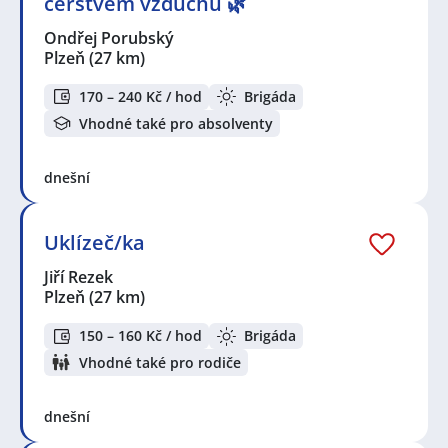
čerstvém vzduchu 🌿
Seznam zobrazených firem s inzercí dle nastavené
Ondřej Porubský
filtrace:
Plzeň
(27 km)
KPK sport s.r.o.
,
TONER RL, spol. s r.o.
,
Ondřej
Porubský
,
Jiří Rezek
,
Andulka services s.r.o.
,
ABI
Special s.r.o.
,
TOP Control s.r.o.
,
Kaufland Česká
170 – 240 Kč / hod
Brigáda
republika v.o.s.
,
První novinová společnost a.s.
Vhodné také pro absolventy
Seznam lokalit v zobrazených inzerátech:
Celá ČR
,
Plzeň
,
Domažlice
dnešní
Uklízeč/ka
Jiří Rezek
Plzeň
(27 km)
150 – 160 Kč / hod
Brigáda
Vhodné také pro rodiče
dnešní