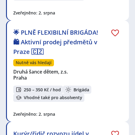
Zveřejněno: 2. srpna
🌟 PLNĚ FLEXIBILNÍ BRIGÁDA!
🛍️ Aktivní prodej předmětů v
Praze 🇨🇿
Nutně vás hledají
Druhá šance dětem, z.s.
Praha
250 – 350 Kč / hod
Brigáda
Vhodné také pro absolventy
Zveřejněno: 2. srpna
Kurýr/řidič rozvozu jídel v