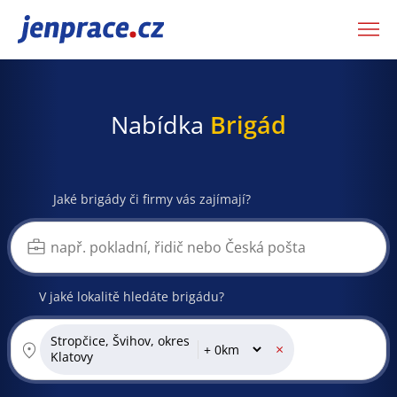
JenPráce.cz
Nabídka
Brigád
Jaké brigády či firmy vás zajímají?
V jaké lokalitě hledáte brigádu?
Stropčice, Švihov, okres
×
Klatovy