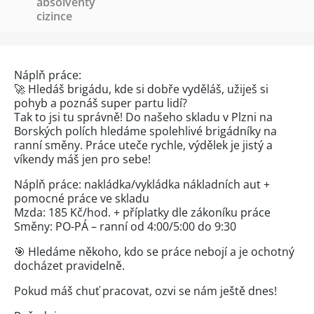
absolventy
cizince
Náplň práce:
🚀 Hledáš brigádu, kde si dobře vyděláš, užiješ si
pohyb a poznáš super partu lidí?
Tak to jsi tu správně! Do našeho skladu v Plzni na
Borských polích hledáme spolehlivé brigádníky na
ranní směny. Práce uteče rychle, výdělek je jistý a
víkendy máš jen pro sebe!
Náplň práce: nakládka/vykládka nákladních aut +
pomocné práce ve skladu
Mzda: 185 Kč/hod. + příplatky dle zákoníku práce
Směny: PO-PÁ – ranní od 4:00/5:00 do 9:30
🎯 Hledáme někoho, kdo se práce nebojí a je ochotný
docházet pravidelně.
Pokud máš chuť pracovat, ozvi se nám ještě dnes!