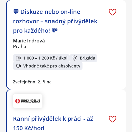
💬 Diskuze nebo on-line
rozhovor – snadný přivýdělek
pro každého! 💸
Marie Indrová
Praha
1 000 – 1 200 Kč / úkol
Brigáda
Vhodné také pro absolventy
Zveřejněno: 2. října
Ranní přivýdělek k práci - až
150 Kč/hod