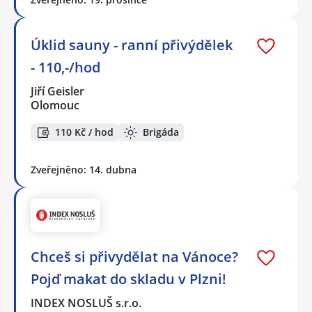
Úklid sauny - ranní přivýdělek
- 110,-/hod
Jiří Geisler
Olomouc
110 Kč / hod
Brigáda
Zveřejněno: 14. dubna
Chceš si přivydělat na Vánoce?
Pojď makat do skladu v Plzni!
INDEX NOSLUŠ s.r.o.