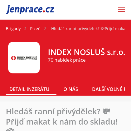
JenPráce.cz
Brigády
Plzeň
Hledáš ranní přivýdělek? 💸Přijď makat 
INDEX NOSLUŠ s.r.o.
76 nabídek práce
DETAIL INZERÁTU
O NÁS
DALŠÍ VOLNÉ PO
Hledáš ranní přivýdělek? 💸
Přijď makat k nám do skladu!