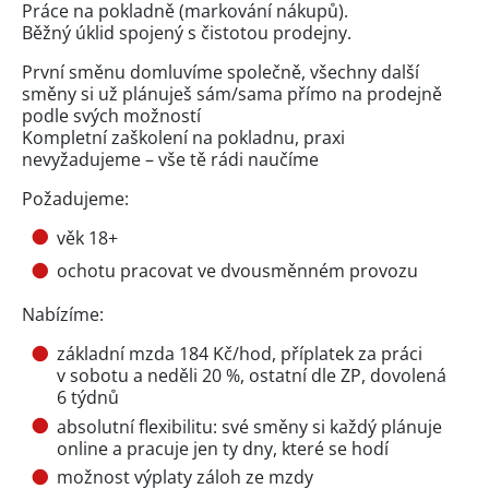
Práce na pokladně (markování nákupů).
Běžný úklid spojený s čistotou prodejny.
První směnu domluvíme společně, všechny další
směny si už plánuješ sám/sama přímo na prodejně
podle svých možností
Kompletní zaškolení na pokladnu, praxi
nevyžadujeme – vše tě rádi naučíme
Požadujeme:
věk 18+
ochotu pracovat ve dvousměnném provozu
Nabízíme:
základní mzda 184 Kč/hod, příplatek za práci
v sobotu a neděli 20 %, ostatní dle ZP, dovolená
6 týdnů
absolutní flexibilitu: své směny si každý plánuje
online a pracuje jen ty dny, které se hodí
možnost výplaty záloh ze mzdy