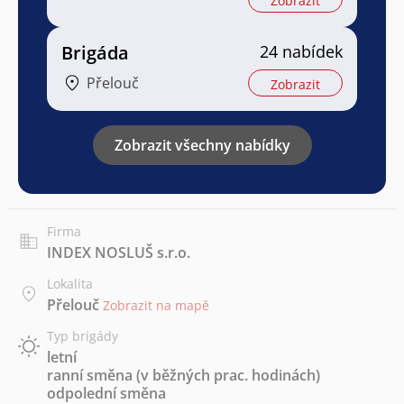
Zobrazit
Brigáda
24 nabídek
Přelouč
Zobrazit
Zobrazit všechny nabídky
Firma
INDEX NOSLUŠ s.r.o.
Lokalita
Přelouč
Zobrazit na mapě
Typ brigády
letní
ranní směna (v běžných prac. hodinách)
odpolední směna