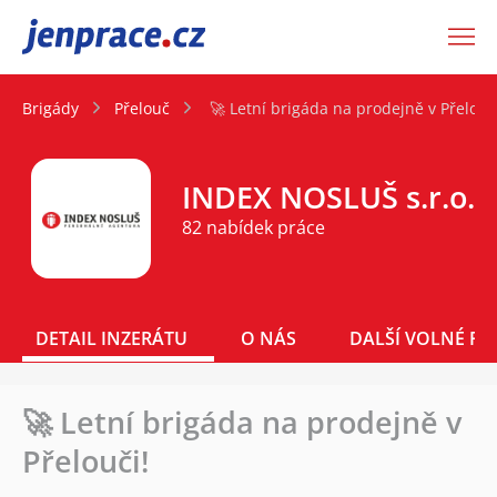
JenPráce.cz
Brigády
Přelouč
🚀 Letní brigáda na prodejně v Přelouč
INDEX NOSLUŠ s.r.o.
82 nabídek práce
DETAIL INZERÁTU
O NÁS
DALŠÍ VOLNÉ PO
🚀 Letní brigáda na prodejně v
Přelouči!