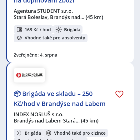
na doplňování zboží
Agentura STUDENT s.r.o.
Stará Boleslav, Brandýs nad…
(45 km)
163 Kč / hod
Brigáda
Vhodné také pro absolventy
Zveřejněno: 4. srpna
📦 Brigáda ve skladu – 250
Kč/hod v Brandýse nad Labem
INDEX NOSLUŠ s.r.o.
Brandýs nad Labem-Stará…
(45 km)
Brigáda
Vhodné také pro cizince