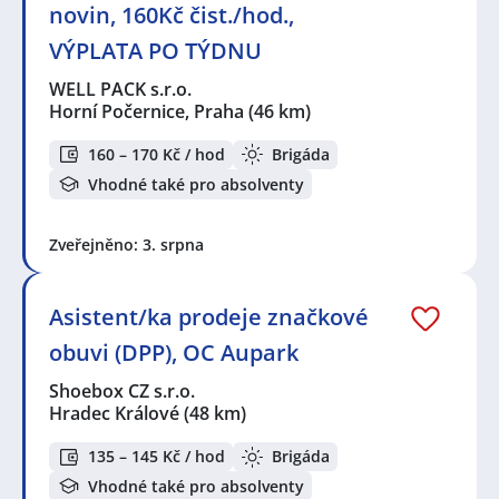
novin, 160Kč čist./hod.,
VÝPLATA PO TÝDNU
WELL PACK s.r.o.
Horní Počernice, Praha
(46 km)
160 – 170 Kč / hod
Brigáda
Vhodné také pro absolventy
Zveřejněno: 3. srpna
Asistent/ka prodeje značkové
obuvi (DPP), OC Aupark
Shoebox CZ s.r.o.
Hradec Králové
(48 km)
135 – 145 Kč / hod
Brigáda
Vhodné také pro absolventy