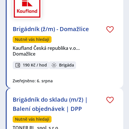
Brigádník (ž/m) - Domažlice
Nutně vás hledají
Kaufland Česká republika v.o…
Domažlice
190 Kč / hod
Brigáda
Zveřejněno: 6. srpna
Brigádník do skladu (m/ž) |
Balení objednávek | DPP
Nutně vás hledají
TONER RL, spol. s r.o.