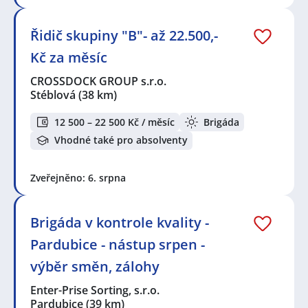
Řidič skupiny "B"- až 22.500,-
Kč za měsíc
CROSSDOCK GROUP s.r.o.
Stéblová
(38 km)
12 500 – 22 500 Kč / měsíc
Brigáda
Vhodné také pro absolventy
Zveřejněno: 6. srpna
Brigáda v kontrole kvality -
Pardubice - nástup srpen -
výběr směn, zálohy
Enter-Prise Sorting, s.r.o.
Pardubice
(39 km)