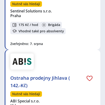
Nutně vás hledají
Sentinel Solutions s.r.o.
Praha
175 Kč / hod
Brigáda
Vhodné také pro absolventy
Zveřejněno: 7. srpna
Ostraha prodejny Jihlava (
142.-Kč)
Nutně vás hledají
ABI Special s.r.o.