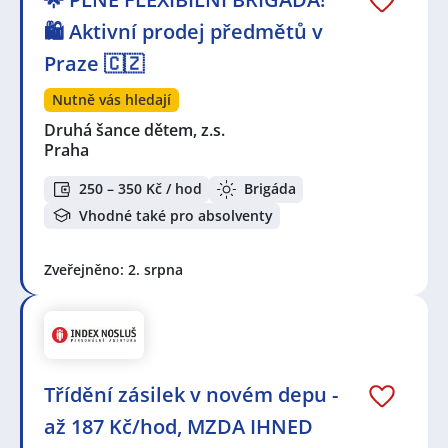
🛍️ Aktivní prodej předmětů v
Praze 🇨🇿
Nutně vás hledají
Druhá šance dětem, z.s.
Praha
250 – 350 Kč / hod
Brigáda
Vhodné také pro absolventy
Zveřejněno: 2. srpna
Třídění zásilek v novém depu -
až 187 Kč/hod, MZDA IHNED