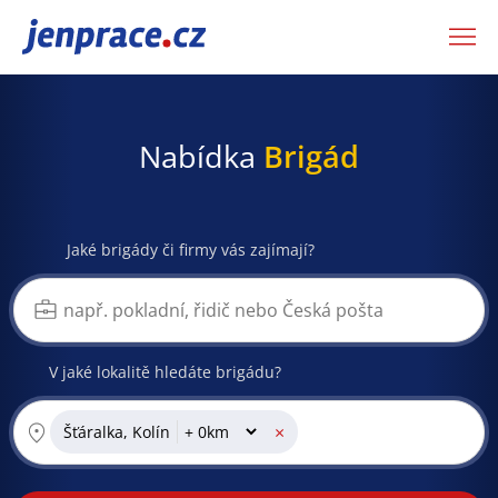
JenPráce.cz
Nabídka
Brigád
Jaké brigády či firmy vás zajímají?
V jaké lokalitě hledáte brigádu?
×
Šťáralka, Kolín