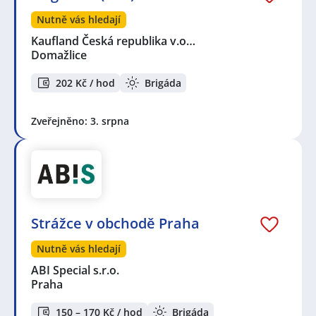
Nutně vás hledají
Kaufland Česká republika v.o…
Domažlice
202 Kč / hod
Brigáda
Zveřejněno: 3. srpna
Strážce v obchodě Praha
Nutně vás hledají
ABI Special s.r.o.
Praha
150 – 170 Kč / hod
Brigáda