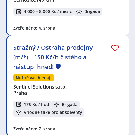
4 000 – 8 000 Kč / měsíc
Brigáda
Zveřejněno: 4. srpna
Strážný / Ostraha prodejny
(m/ž) – 150 Kč/h čistého a
nástup ihned! 🛡️
Nutně vás hledají
Sentinel Solutions s.r.o.
Praha
175 Kč / hod
Brigáda
Vhodné také pro absolventy
Zveřejněno: 7. srpna