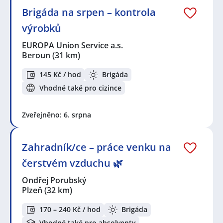
Brigáda na srpen – kontrola
výrobků
EUROPA Union Service a.s.
Beroun
(31 km)
145 Kč / hod
Brigáda
Vhodné také pro cizince
Zveřejněno: 6. srpna
Zahradník/ce – práce venku na
čerstvém vzduchu 🌿
Ondřej Porubský
Plzeň
(32 km)
170 – 240 Kč / hod
Brigáda
Vhodné také pro absolventy