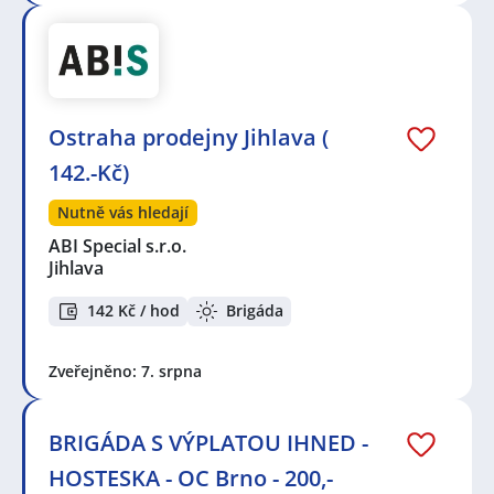
Ostraha prodejny Jihlava (
142.-Kč)
Nutně vás hledají
ABI Special s.r.o.
Jihlava
142 Kč / hod
Brigáda
Zveřejněno: 7. srpna
BRIGÁDA S VÝPLATOU IHNED -
HOSTESKA - OC Brno - 200,-