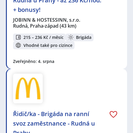
Rudná u Prahy - až 236 Kč/hod.
+ bonusy!
JOBINN & HOSTESSINN, s.r.o.
Rudná, Praha-západ
(43 km)
215 – 236 Kč / měsíc
Brigáda
Vhodné také pro cizince
Zveřejněno: 4. srpna
Řidič/ka - Brigáda na ranní
svoz zaměstnance - Rudná u
Prahy.