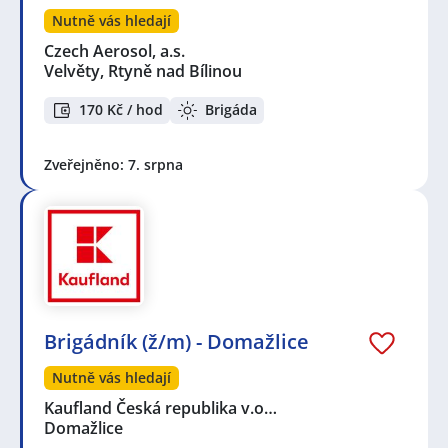
Nutně vás hledají
Czech Aerosol, a.s.
Velvěty, Rtyně nad Bílinou
170 Kč / hod
Brigáda
Zveřejněno: 7. srpna
Brigádník (ž/m) - Domažlice
Nutně vás hledají
Kaufland Česká republika v.o…
Domažlice