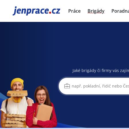
JenPráce.cz
Práce
Brigády
Poradn
Jaké brigády či firmy vás zají