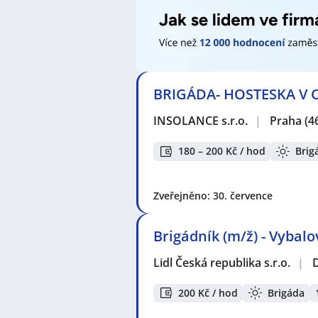
BRIGÁDA- HOSTESKA V OC
INSOLANCE s.r.o.
|
Praha
(4
180 – 200 Kč / hod
Brig
Zveřejněno: 30. července
Brigádník (m/ž) - Vybal
Lidl Česká republika s.r.o.
|
200 Kč / hod
Brigáda