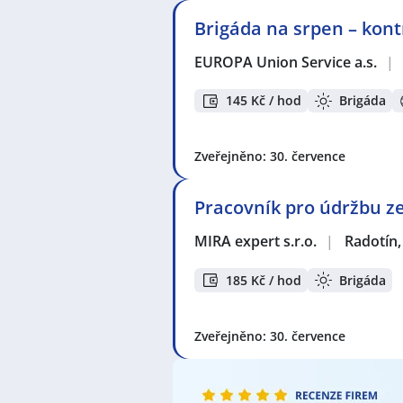
západ
,
Tábor
,
Modřany, Praha
,
Sl
Brigáda na srpen – kont
Praha-západ
,
Stodůlky, Praha
,
Mic
Praha
,
Vyžlovka
,
Nové Město, Pra
EUROPA Union Service a.s.
|
145 Kč / hod
Brigáda
Zveřejněno: 30. července
Pracovník pro údržbu z
MIRA expert s.r.o.
|
Radotín,
185 Kč / hod
Brigáda
Zveřejněno: 30. července