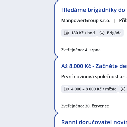
Hledáme brigádníky do s
ManpowerGroup s.r.o.
|
Pří
180 Kč / hod
Brigáda
Zveřejněno: 4. srpna
Až 8.000 Kč - Začněte d
První novinová společnost a.s
4 000 – 8 000 Kč / měsíc
Zveřejněno: 30. července
Ranní doručovatel novin