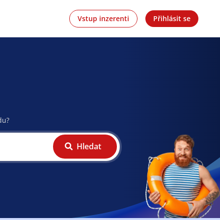
Vstup inzerenti
Přihlásit se
du?
Hledat