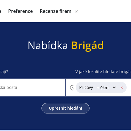
a
Preference
Recenze firem
Nabídka
Brigád
mají?
V jaké lokalitě hledáte brigá
×
Příčovy
Upřesnit hledání