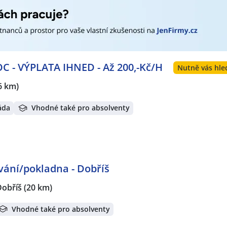
 - VÝPLATA IHNED - Až 200,-Kč/H
Nutně vás hle
6 km)
áda
Vhodné také pro absolventy
ování/pokladna - Dobříš
Dobříš
(20 km)
Vhodné také pro absolventy