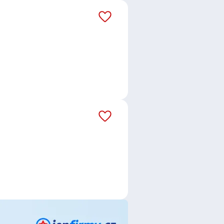
 Praha
,
Jinočany
,
Rudná, okres
,
Písek
,
Vršovice, Praha
,
Řepy,