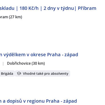
kladu | 180 Kč/h | 2 dny v týdnu| Příbram
bram
(27 km)
en výdělkem v okrese Praha - západ
.
|
Dobřichovice
(30 km)
Brigáda
Vhodné také pro absolventy
 a dopisů v regionu Praha - západ