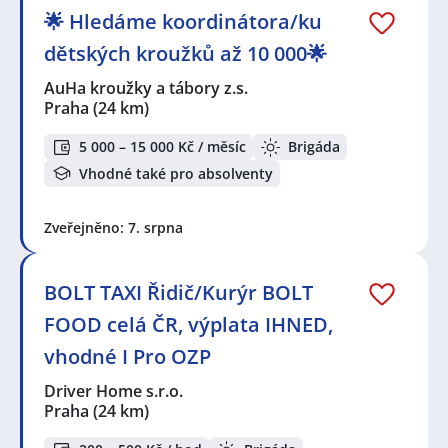
🌟 Hledáme koordinátora/ku
dětských kroužků až 10 000🌟
AuHa kroužky a tábory z.s.
Praha
(24 km)
5 000 – 15 000 Kč / měsíc
Brigáda
Vhodné také pro absolventy
Zveřejněno: 7. srpna
BOLT TAXI Řidič/Kurýr BOLT
FOOD celá ČR, výplata IHNED,
vhodné I Pro OZP
Driver Home s.r.o.
Praha
(24 km)