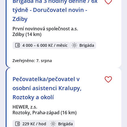
Brigáda na 3 hodiny denně / 6x
týdně - Doručovatel novin -
Zdiby
První novinová společnost a.s.
Zdiby
(14 km)
4 000 – 6 000 Kč / měsíc
Brigáda
Zveřejněno: 7. srpna
Pečovatelka/pečovatel v
osobní asistenci Kralupy,
Roztoky a okolí
HEWER, z.s.
Roztoky, Praha-západ
(16 km)
229 Kč / hod
Brigáda