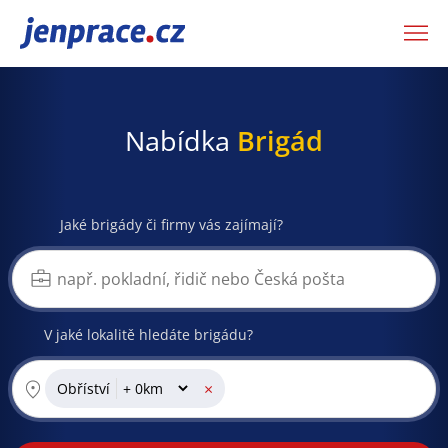
JenPráce.cz
Nabídka
Brigád
Jaké brigády či firmy vás zajímají?
V jaké lokalitě hledáte brigádu?
×
Obříství