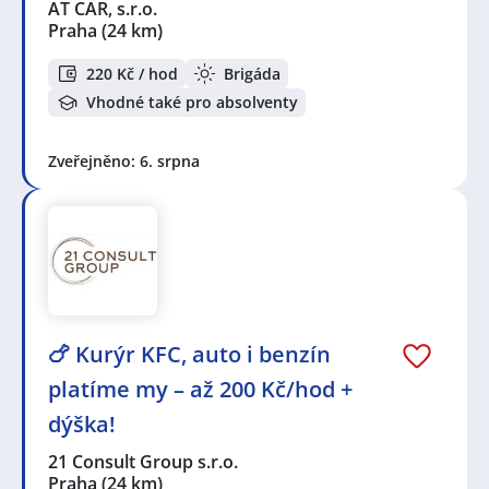
AT CAR, s.r.o.
Praha
(24 km)
220 Kč / hod
Brigáda
Vhodné také pro absolventy
Zveřejněno: 6. srpna
🍗 Kurýr KFC, auto i benzín
platíme my – až 200 Kč/hod +
dýška!
21 Consult Group s.r.o.
Praha
(24 km)