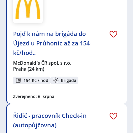
Pojď k nám na brigáda do
Újezd u Průhonic až za 154-
kč/hod..
McDonald`s ČR spol. s r.o.
Praha
(24 km)
154 Kč / hod
Brigáda
Zveřejněno: 6. srpna
Řidič - pracovník Check-in
(autopůjčovna)