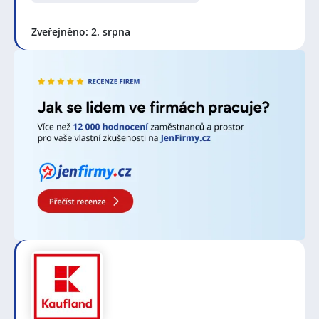
s.r.o.
,
SECRET GUARD s.r.o.
,
KMP GROUP s.r.o.
,
DELMART s.r.o.
,
BPP Innoxius s.r.o.
,
Crocogarden z.s.
,
ABAS IPS Management s.r.o.
,
Švagr labutí s.r.o.
,
Zveřejněno: 2. srpna
Moveto Delivery s.r.o.
,
AMERIGO, s.r.o.
,
Andulka
services s.r.o.
,
Adam Technology s.r.o.
,
EKOPLAST RA
Česko s.r.o.
,
JOBINN & HOSTESSINN, s.r.o.
,
Randstad
HR Solutions s.r.o.
,
Regina Zvěřinová
,
Shoebox CZ
s.r.o.
,
ADESTRA security, spol. s r.o.
,
SYKA AGENCY a.s.
,
Infinite X Prague s.r.o.
,
Pronájem Klimentská s.r.o.
,
SANTÉ - zdravotní obuv s.r.o.
,
Miloslav Mleziva
,
TELOMAR, s.r.o.
,
AGS Trade s.r.o.
,
OPTIMPULS s.r.o.
Seznam lokalit v zobrazených inzerátech:
Celá ČR
,
Praha
,
Mělník
,
Lužec nad Vltavou
,
Úžice,
okres Mělník
,
Kozomín
,
Kralupy nad Vltavou
,
Zdiby
,
Roztoky, okres Praha-západ
,
Stará Boleslav, Brandýs
nad Labem-Stará Boleslav
,
Brandýs nad Labem-Stará
Boleslav
,
Prosek, Praha
,
Libeň, Praha
,
Dejvice, Praha
,
Horní Počernice, Praha
,
Malešice, Praha
,
Nové Město,
Praha
,
Břevnov, Praha
,
Vršovice, Praha
,
Jirny
,
Ruzyně,
Praha
,
Michle, Praha
,
Lysá nad Labem
,
Hostivař,
Praha
,
Hostivice
,
Slaný
,
Stodůlky, Praha
,
Chodov,
Praha
,
Jeneč
,
Uhříněves, Praha
,
Pavlov, okres Kladno