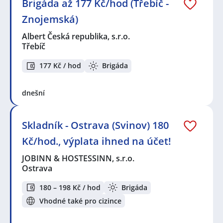
Brigáda až 177 Kč/hod (Třebíč -
Znojemská)
Albert Česká republika, s.r.o.
Třebíč
177 Kč / hod
Brigáda
dnešní
Skladník - Ostrava (Svinov) 180
Kč/hod., výplata ihned na účet!
JOBINN & HOSTESSINN, s.r.o.
Ostrava
180 – 198 Kč / hod
Brigáda
Vhodné také pro cizince