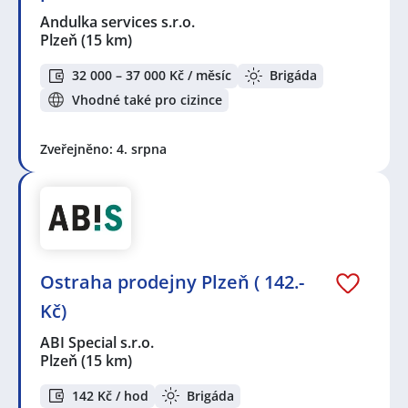
services s.r.o.
,
ABI Special s.r.o.
,
TOP Control s.r.o.
,
Andulka services s.r.o.
Ondřej Porubský
,
Jiří Rezek
,
Kaufland Česká republika
Plzeň
(15 km)
v.o.s.
,
První novinová společnost a.s.
,
ManpowerGroup s.r.o.
32 000 – 37 000 Kč / měsíc
Brigáda
Vhodné také pro cizince
Seznam lokalit v zobrazených inzerátech:
Celá ČR
,
Plzeň
,
Domažlice
,
Příbram
Zveřejněno: 4. srpna
Ostraha prodejny Plzeň ( 142.-
Kč)
ABI Special s.r.o.
Plzeň
(15 km)
142 Kč / hod
Brigáda