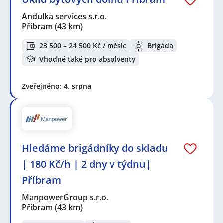
Andulka services s.r.o.
Příbram
(43 km)
23 500 – 24 500 Kč / měsíc
Brigáda
Vhodné také pro absolventy
Zveřejněno: 4. srpna
Hledáme brigádníky do skladu
| 180 Kč/h | 2 dny v týdnu|
Příbram
ManpowerGroup s.r.o.
Příbram
(43 km)