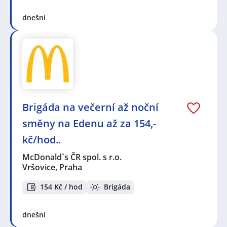
dnešní
Brigáda na večerní až noční
směny na Edenu až za 154,-
kč/hod..
McDonald`s ČR spol. s r.o.
Vršovice, Praha
154 Kč / hod
Brigáda
dnešní