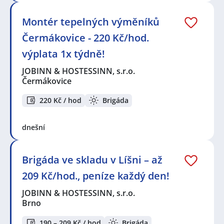
Montér tepelných výměníků
Čermákovice - 220 Kč/hod.
výplata 1x týdně!
JOBINN & HOSTESSINN, s.r.o.
Čermákovice
220 Kč / hod
Brigáda
dnešní
Brigáda ve skladu v Líšni – až
209 Kč/hod., peníze každý den!
JOBINN & HOSTESSINN, s.r.o.
Brno
190 – 209 Kč / hod
Brigáda