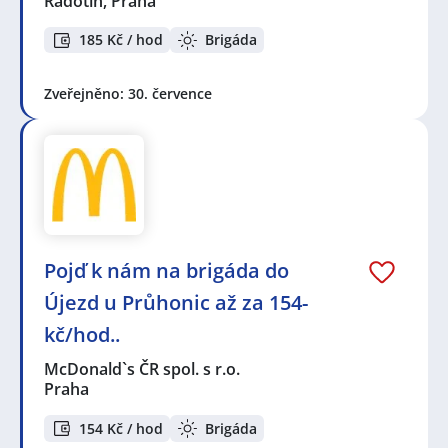
Radotín, Praha
185 Kč / hod
Brigáda
Zveřejněno: 30. července
Pojď k nám na brigáda do
Újezd u Průhonic až za 154-
kč/hod..
McDonald`s ČR spol. s r.o.
Praha
154 Kč / hod
Brigáda