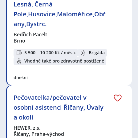
Lesná, Černá
Pole,Husovice,Maloměřice,Obř
any,Bystrc.
Bedřich Pacelt
Brno
5 500 – 10 200 Kč / měsíc
Brigáda
Vhodné také pro zdravotně postižené
dnešní
Pečovatelka/pečovatel v
osobní asistenci Říčany, Úvaly
a okolí
HEWER, z.s.
Říčany, Praha-východ