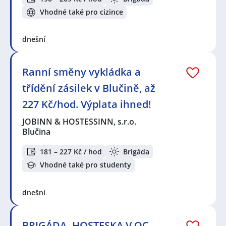
Vhodné také pro cizince
dnešní
Ranní směny vykládka a
třídění zásilek v Blučině, až
227 Kč/hod. Výplata ihned!
JOBINN & HOSTESSINN, s.r.o.
Blučina
181 – 227 Kč / hod
Brigáda
Vhodné také pro studenty
dnešní
BRIGÁDA- HOSTESKA V OC -