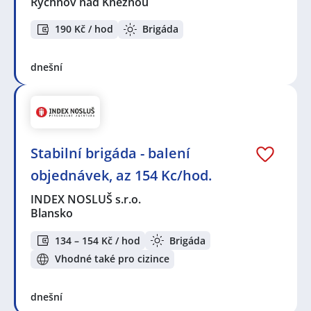
Rychnov nad Kněžnou
190 Kč / hod
Brigáda
dnešní
Stabilní brigáda - balení
objednávek, az 154 Kc/hod.
INDEX NOSLUŠ s.r.o.
Blansko
134 – 154 Kč / hod
Brigáda
Vhodné také pro cizince
dnešní