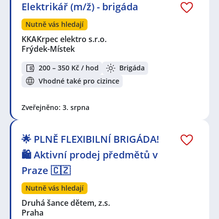
Elektrikář (m/ž) - brigáda
Nutně vás hledají
KKAKrpec elektro s.r.o.
Frýdek-Místek
200 – 350 Kč / hod
Brigáda
Vhodné také pro cizince
Zveřejněno: 3. srpna
🌟 PLNĚ FLEXIBILNÍ BRIGÁDA!
🛍️ Aktivní prodej předmětů v
Praze 🇨🇿
Nutně vás hledají
Druhá šance dětem, z.s.
Praha