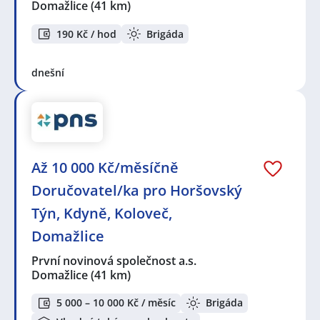
Domažlice
(41 km)
190 Kč / hod
Brigáda
dnešní
Až 10 000 Kč/měsíčně
Doručovatel/ka pro Horšovský
Týn, Kdyně, Koloveč,
Domažlice
První novinová společnost a.s.
Domažlice
(41 km)
5 000 – 10 000 Kč / měsíc
Brigáda