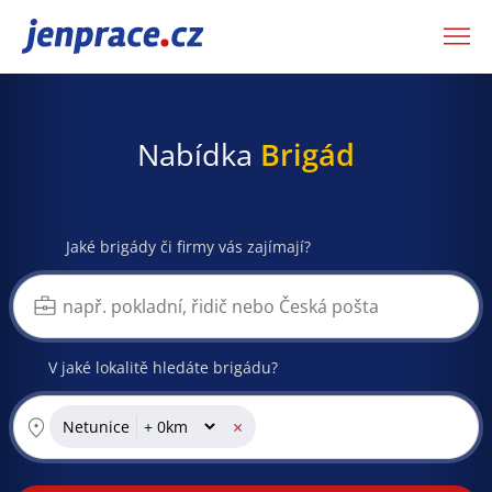
JenPráce.cz
Nabídka
Brigád
Jaké brigády či firmy vás zajímají?
V jaké lokalitě hledáte brigádu?
×
Netunice