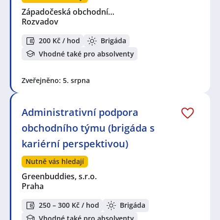
Západočeská obchodní…
Rozvadov
200 Kč / hod
Brigáda
Vhodné také pro absolventy
Zveřejněno: 5. srpna
Administrativní podpora
obchodního týmu (brigáda s
kariérní perspektivou)
Nutně vás hledají
Greenbuddies, s.r.o.
Praha
250 – 300 Kč / hod
Brigáda
Vhodné také pro absolventy