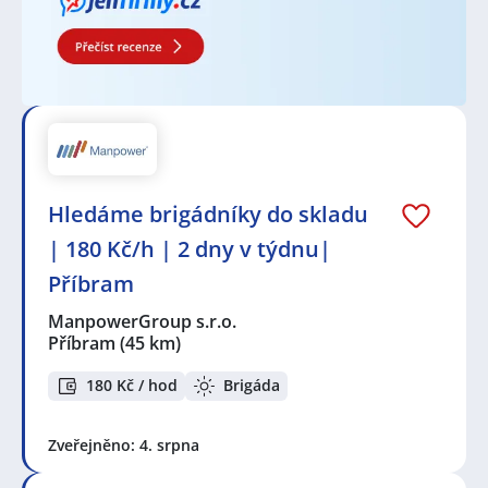
Hledáme brigádníky do skladu
| 180 Kč/h | 2 dny v týdnu|
Příbram
ManpowerGroup s.r.o.
Příbram
(45 km)
180 Kč / hod
Brigáda
Zveřejněno: 4. srpna