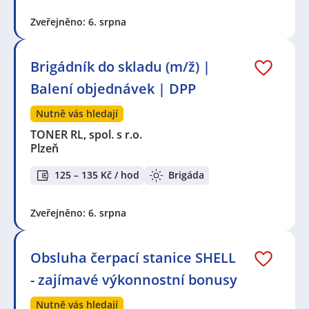
Zveřejněno: 6. srpna
Brigádník do skladu (m/ž) |
Balení objednávek | DPP
Nutně vás hledají
TONER RL, spol. s r.o.
Plzeň
125 – 135 Kč / hod
Brigáda
Zveřejněno: 6. srpna
Obsluha čerpací stanice SHELL
- zajímavé výkonnostní bonusy
Nutně vás hledají