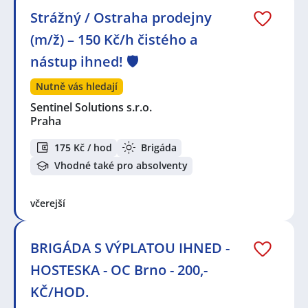
Strážný / Ostraha prodejny
(m/ž) – 150 Kč/h čistého a
nástup ihned! 🛡️
Nutně vás hledají
Sentinel Solutions s.r.o.
Praha
175 Kč / hod
Brigáda
Vhodné také pro absolventy
včerejší
BRIGÁDA S VÝPLATOU IHNED -
HOSTESKA - OC Brno - 200,-
KČ/HOD.