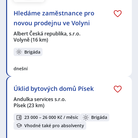
filtrace:
KPK sport s.r.o.
,
Správná databáze s.r.o.
,
Albert Česká
Hledáme zaměstnance pro
republika, s.r.o.
,
Andulka services s.r.o.
,
ManpowerGroup s.r.o.
novou prodejnu ve Volyni
Seznam lokalit v zobrazených inzerátech:
Albert Česká republika, s.r.o.
Celá ČR
,
Štěkeň
,
Volyně
,
Písek
,
Příbram
Volyně
(16 km)
Brigáda
dnešní
Úklid bytových domů Písek
Andulka services s.r.o.
Písek
(23 km)
23 000 – 26 000 Kč / měsíc
Brigáda
Vhodné také pro absolventy