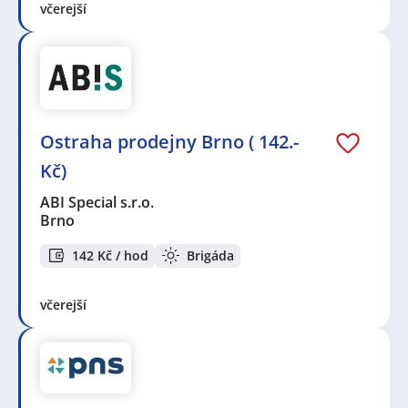
včerejší
Ostraha prodejny Brno ( 142.-
Kč)
ABI Special s.r.o.
Brno
142 Kč / hod
Brigáda
včerejší