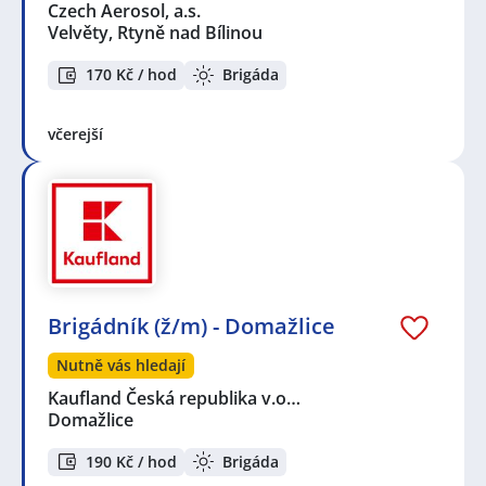
Czech Aerosol, a.s.
Velvěty, Rtyně nad Bílinou
170 Kč / hod
Brigáda
včerejší
Brigádník (ž/m) - Domažlice
Nutně vás hledají
Kaufland Česká republika v.o…
Domažlice
190 Kč / hod
Brigáda