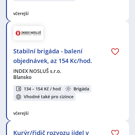
včerejší
Stabilní brigáda - balení
objednávek, az 154 Kc/hod.
INDEX NOSLUŠ s.r.o.
Blansko
134 – 154 Kč / hod
Brigáda
Vhodné také pro cizince
včerejší
Kurýr/řidič rozvozu jídel v