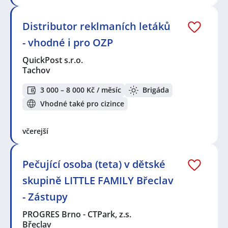
Distributor reklmaních letáků
- vhodné i pro OZP
QuickPost s.r.o.
Tachov
3 000 – 8 000 Kč / měsíc
Brigáda
Vhodné také pro cizince
včerejší
Pečující osoba (teta) v dětské
skupině LITTLE FAMILY Břeclav
- Zástupy
PROGRES Brno - CTPark, z.s.
Břeclav