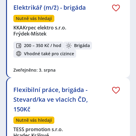
Elektrikář (m/ž) - brigáda
Nutně vás hledají
KKAKrpec elektro s.r.o.
Frýdek-Místek
200 – 350 Kč / hod
Brigáda
Vhodné také pro cizince
Zveřejněno: 3. srpna
Flexibilní práce, brigáda -
Stevard/ka ve vlacích ČD,
150Kč
Nutně vás hledají
TESS promotion s.r.o.
Hradec Králové