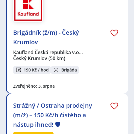
Brigádník (ž/m) - Český
Krumlov
Kaufland Česká republika v.o…
Český Krumlov
(50 km)
190 Kč / hod
Brigáda
Zveřejněno: 3. srpna
Strážný / Ostraha prodejny
(m/ž) – 150 Kč/h čistého a
nástup ihned! 🛡️