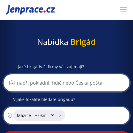
JenPráce.cz
Nabídka
Brigád
Jaké brigády či firmy vás zajímají?
V jaké lokalitě hledáte brigádu?
×
Mažice