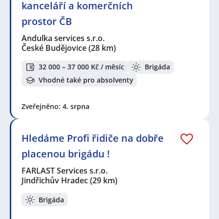
kanceláří a komerčních
services s.r.o.
,
FARLAST Services s.r.o.
,
Na luka s.r.o.
,
Správná databáze s.r.o.
,
CK Shuttle s.r.o.
,
Kaufland
prostor ČB
Česká republika v.o.s.
Andulka services s.r.o.
Seznam lokalit v zobrazených inzerátech:
České Budějovice
(28 km)
Celá ČR
,
Tábor
,
České Budějovice
,
Jindřichův Hradec
,
Dolní Skrýchov, Jindřichův Hradec
,
Písek
,
Štěkeň
,
32 000 – 37 000 Kč / měsíc
Brigáda
Český Krumlov
Vhodné také pro absolventy
Zveřejněno: 4. srpna
Hledáme Profi řidiče na dobře
placenou brigádu !
FARLAST Services s.r.o.
Jindřichův Hradec
(29 km)
Brigáda