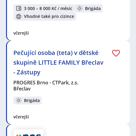
3 000 – 8 000 Kč / měsíc
Brigáda
Vhodné také pro cizince
včerejší
Pečující osoba (teta) v dětské
skupině LITTLE FAMILY Břeclav
- Zástupy
PROGRES Brno - CTPark, z.s.
Břeclav
Brigáda
včerejší