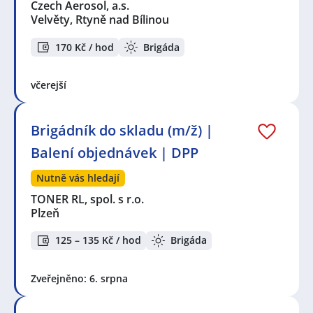
Czech Aerosol, a.s.
Velvěty, Rtyně nad Bílinou
170 Kč / hod
Brigáda
včerejší
Brigádník do skladu (m/ž) |
Balení objednávek | DPP
Nutně vás hledají
TONER RL, spol. s r.o.
Plzeň
125 – 135 Kč / hod
Brigáda
Zveřejněno: 6. srpna