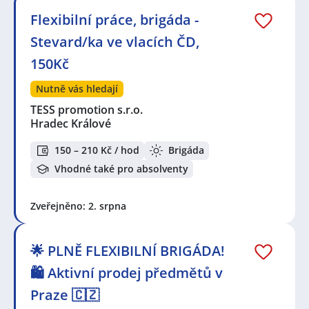
Flexibilní práce, brigáda -
Stevard/ka ve vlacích ČD,
150Kč
Nutně vás hledají
TESS promotion s.r.o.
Hradec Králové
150 – 210 Kč / hod
Brigáda
Vhodné také pro absolventy
Zveřejněno: 2. srpna
🌟 PLNĚ FLEXIBILNÍ BRIGÁDA!
🛍️ Aktivní prodej předmětů v
Praze 🇨🇿