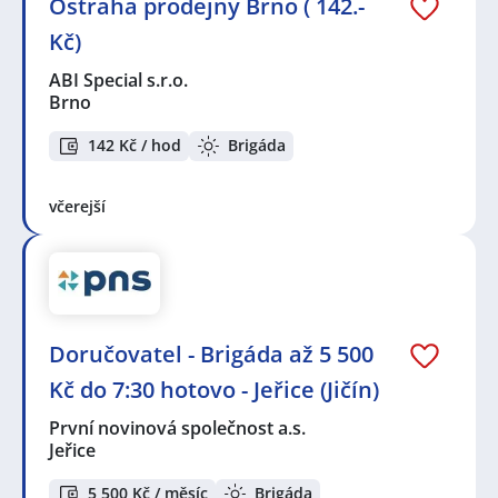
Ostraha prodejny Brno ( 142.-
Kč)
ABI Special s.r.o.
Brno
142 Kč / hod
Brigáda
včerejší
Doručovatel - Brigáda až 5 500
Kč do 7:30 hotovo - Jeřice (Jičín)
První novinová společnost a.s.
Jeřice
5 500 Kč / měsíc
Brigáda