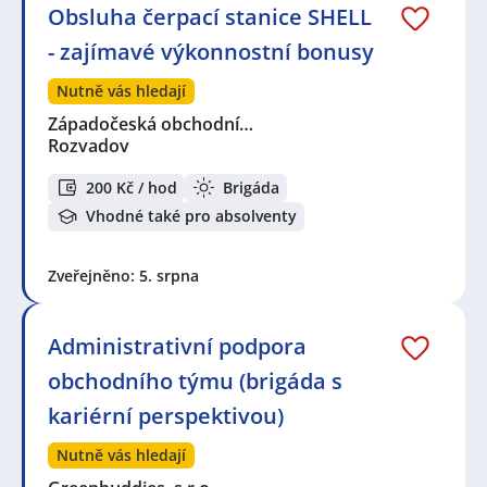
Obsluha čerpací stanice SHELL
- zajímavé výkonnostní bonusy
Nutně vás hledají
Západočeská obchodní…
Rozvadov
200 Kč / hod
Brigáda
Vhodné také pro absolventy
Zveřejněno: 5. srpna
Administrativní podpora
obchodního týmu (brigáda s
kariérní perspektivou)
Nutně vás hledají