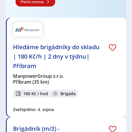
Hledáme brigádníky do skladu
| 180 Kč/h | 2 dny v týdnu|
Příbram
ManpowerGroup s.r.o.
Příbram
(35 km)
180 Kč / hod
Brigáda
Zveřejněno: 4. srpna
Brigádník (m/ž) -