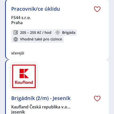
Pracovník/ce úklidu
FS44 s.r.o.
Praha
205 – 255 Kč / hod
Brigáda
Vhodné také pro cizince
včerejší
Brigádník (ž/m) - Jeseník
Kaufland Česká republika v.o…
Jeseník