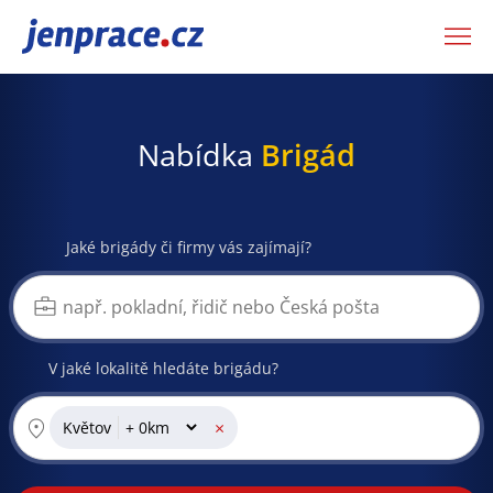
JenPráce.cz
Nabídka
Brigád
Jaké brigády či firmy vás zajímají?
V jaké lokalitě hledáte brigádu?
×
Květov