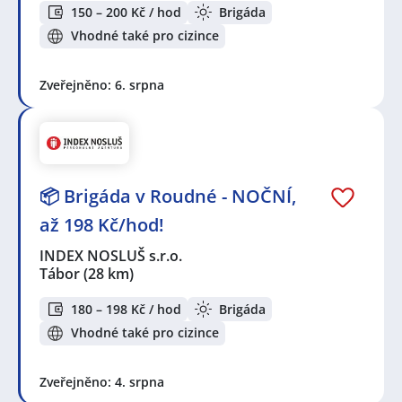
databáze s.r.o.
,
INDEX NOSLUŠ s.r.o.
,
150 – 200 Kč / hod
Brigáda
ManpowerGroup s.r.o.
,
Lidl Česká republika s.r.o.
,
Vhodné také pro cizince
Albert Česká republika, s.r.o.
Seznam lokalit v zobrazených inzerátech:
Zveřejněno: 6. srpna
Celá ČR
,
Písek
,
Štěkeň
,
Tábor
,
Příbram
,
Dobříš
,
Volyně
,
Mníšek pod Brdy
📦 Brigáda v Roudné - NOČNÍ,
až 198 Kč/hod!
INDEX NOSLUŠ s.r.o.
Tábor
(28 km)
180 – 198 Kč / hod
Brigáda
Vhodné také pro cizince
Zveřejněno: 4. srpna