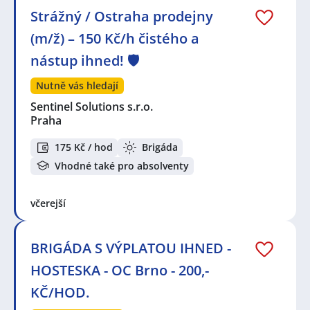
Strážný / Ostraha prodejny
(m/ž) – 150 Kč/h čistého a
nástup ihned! 🛡️
Nutně vás hledají
Sentinel Solutions s.r.o.
Praha
175 Kč / hod
Brigáda
Vhodné také pro absolventy
včerejší
BRIGÁDA S VÝPLATOU IHNED -
HOSTESKA - OC Brno - 200,-
KČ/HOD.