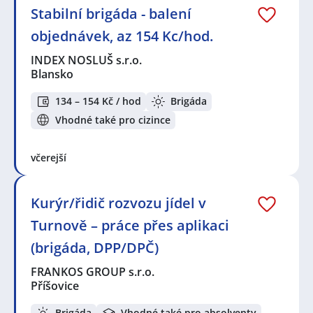
Stabilní brigáda - balení
objednávek, az 154 Kc/hod.
INDEX NOSLUŠ s.r.o.
Blansko
134 – 154 Kč / hod
Brigáda
Vhodné také pro cizince
včerejší
Kurýr/řidič rozvozu jídel v
Turnově – práce přes aplikaci
(brigáda, DPP/DPČ)
FRANKOS GROUP s.r.o.
Příšovice
Brigáda
Vhodné také pro absolventy