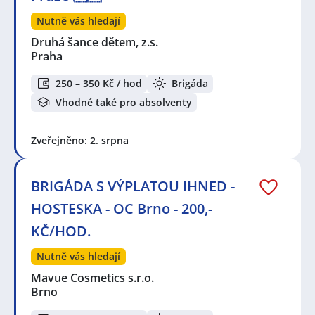
Nutně vás hledají
Druhá šance dětem, z.s.
Praha
250 – 350 Kč / hod
Brigáda
Vhodné také pro absolventy
Zveřejněno: 2. srpna
BRIGÁDA S VÝPLATOU IHNED -
HOSTESKA - OC Brno - 200,-
KČ/HOD.
Nutně vás hledají
Mavue Cosmetics s.r.o.
Brno