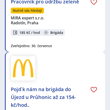
Pracovník pro údržbu zeleně
Nutně vás hledají
MIRA expert s.r.o.
Radotín, Praha
185 Kč / hod
Brigáda
Zveřejněno: 30. července
Pojď k nám na brigáda do
Újezd u Průhonic až za 154-
kč/hod..