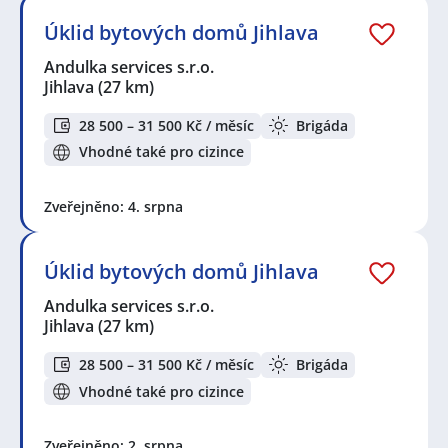
Andulka services s.r.o.
,
ABI Special s.r.o.
,
Na luka s.r.o.
,
Úklid bytových domů Jihlava
FARLAST Services s.r.o.
,
INDEX NOSLUŠ s.r.o.
Andulka services s.r.o.
Seznam lokalit v zobrazených inzerátech:
Jihlava
(27 km)
Celá ČR
,
Jihlava
,
Dolní Skrýchov, Jindřichův Hradec
,
Jindřichův Hradec
,
Tábor
,
Dačice
28 500 – 31 500 Kč / měsíc
Brigáda
Vhodné také pro cizince
Zveřejněno: 4. srpna
Úklid bytových domů Jihlava
Andulka services s.r.o.
Jihlava
(27 km)
28 500 – 31 500 Kč / měsíc
Brigáda
Vhodné také pro cizince
Zveřejněno: 2. srpna