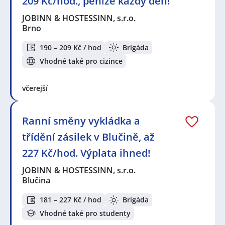
209 Kč/hod., peníze každý den!
JOBINN & HOSTESSINN, s.r.o.
Brno
190 – 209 Kč / hod
Brigáda
Vhodné také pro cizince
včerejší
Ranní směny vykládka a
třídění zásilek v Blučině, až
227 Kč/hod. Výplata ihned!
JOBINN & HOSTESSINN, s.r.o.
Blučina
181 – 227 Kč / hod
Brigáda
Vhodné také pro studenty