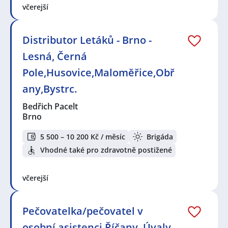
včerejší
Distributor Letáků - Brno -
Lesná, Černá
Pole,Husovice,Maloměřice,Obř
any,Bystrc.
Bedřich Pacelt
Brno
5 500 – 10 200 Kč / měsíc
Brigáda
Vhodné také pro zdravotně postižené
včerejší
Pečovatelka/pečovatel v
osobní asistenci Říčany, Úvaly