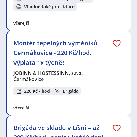
Vhodné také pro cizince
včerejší
Montér tepelných výměníků
Čermákovice - 220 Kč/hod.
výplata 1x týdně!
JOBINN & HOSTESSINN, s.r.o.
Čermákovice
220 Kč / hod
Brigáda
včerejší
Brigáda ve skladu v Líšni – až