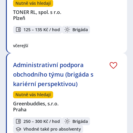
Nutně vás hledají
TONER RL, spol. s r.o.
Plzeň
125 – 135 Kč / hod
Brigáda
včerejší
Administrativní podpora
obchodního týmu (brigáda s
kariérní perspektivou)
Nutně vás hledají
Greenbuddies, s.r.o.
Praha
250 – 300 Kč / hod
Brigáda
Vhodné také pro absolventy