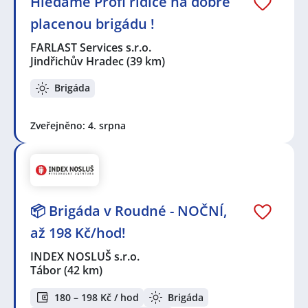
Hledáme Profi řidiče na dobře
placenou brigádu !
FARLAST Services s.r.o.
Jindřichův Hradec
(39 km)
Brigáda
Zveřejněno: 4. srpna
📦 Brigáda v Roudné - NOČNÍ,
až 198 Kč/hod!
INDEX NOSLUŠ s.r.o.
Tábor
(42 km)
180 – 198 Kč / hod
Brigáda