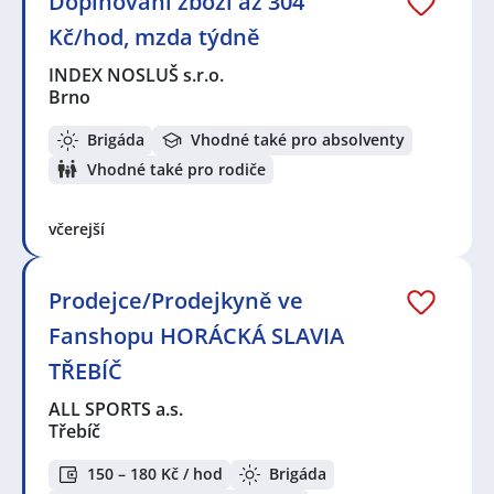
Doplňování zboží až 304
Kč/hod, mzda týdně
INDEX NOSLUŠ s.r.o.
Brno
Brigáda
Vhodné také pro absolventy
Vhodné také pro rodiče
včerejší
Prodejce/Prodejkyně ve
Fanshopu HORÁCKÁ SLAVIA
TŘEBÍČ
ALL SPORTS a.s.
Třebíč
150 – 180 Kč / hod
Brigáda