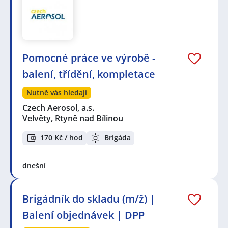
Pomocné práce ve výrobě -
balení, třídění, kompletace
Nutně vás hledají
Czech Aerosol, a.s.
Velvěty, Rtyně nad Bílinou
170 Kč / hod
Brigáda
dnešní
Brigádník do skladu (m/ž) |
Balení objednávek | DPP