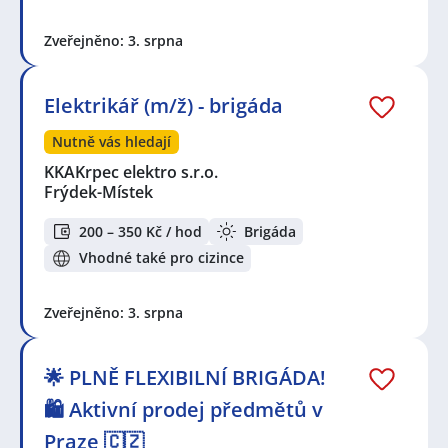
Zveřejněno: 3. srpna
Elektrikář (m/ž) - brigáda
Nutně vás hledají
KKAKrpec elektro s.r.o.
Frýdek-Místek
200 – 350 Kč / hod
Brigáda
Vhodné také pro cizince
Zveřejněno: 3. srpna
🌟 PLNĚ FLEXIBILNÍ BRIGÁDA!
🛍️ Aktivní prodej předmětů v
Praze 🇨🇿