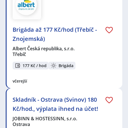
Brigáda až 177 Kč/hod (Třebíč -
Znojemská)
Albert Česká republika, s.r.o.
Třebíč
177 Kč / hod
Brigáda
včerejší
Skladník - Ostrava (Svinov) 180
Kč/hod., výplata ihned na účet!
JOBINN & HOSTESSINN, s.r.o.
Ostrava