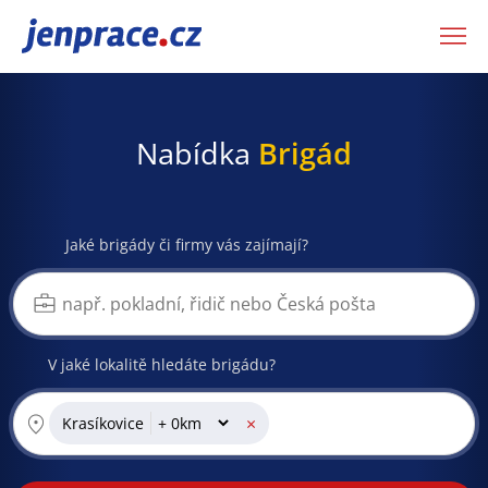
JenPráce.cz
Nabídka
Brigád
Jaké brigády či firmy vás zajímají?
V jaké lokalitě hledáte brigádu?
×
Krasíkovice