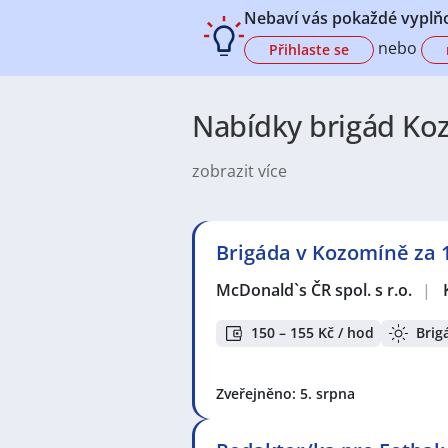
Nebaví vás pokaždé vyplňo
nebo
Přihlaste se
Nabídky brigád Koz
zobrazit více
Práce v Kozomíně nabízí pestrost 
stavebnictví, logistických služeb 
administrativní pracovníci a serv
Brigáda v Kozomíně za 1
začínající zaměstnance, které umo
Kozomín je příjemné město s komp
McDonald`s ČR spol. s r.o.
|
služeb. Typické jsou rodinné dom
spojení do okolí. Život tady je kli
150 – 155 Kč / hod
Brig
a zároveň je snadné reagovat na m
Z profesního pohledu má Kozomín 
Zveřejněno: 5. srpna
napojení a blízkosti větších pracov
pro uchazeče o zaměstnání, kteří 
znamená široké spektrum možnost