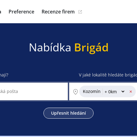
a
Preference
Recenze firem
Nabídka
Brigád
mají?
V jaké lokalitě hledáte brigá
×
Kozomín
Upřesnit hledání