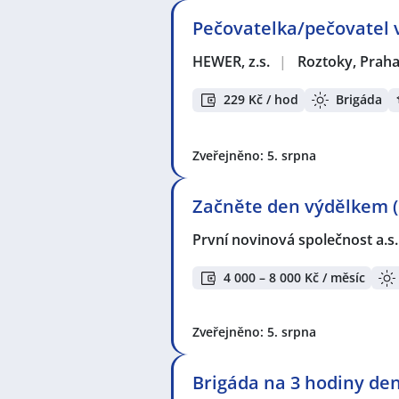
Pečovatelka/pečovatel v
HEWER, z.s.
|
Roztoky, Prah
229 Kč / hod
Brigáda
Zveřejněno: 5. srpna
Začněte den výdělkem (
První novinová společnost a.s
4 000 – 8 000 Kč / měsíc
Zveřejněno: 5. srpna
Brigáda na 3 hodiny den