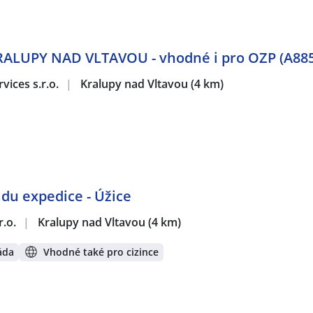
 KRALUPY NAD VLTAVOU - vhodné i pro OZP (A885
vices s.r.o.
|
Kralupy nad Vltavou
(4 km)
adu expedice - Úžice
r.o.
|
Kralupy nad Vltavou
(4 km)
áda
Vhodné také pro cizince