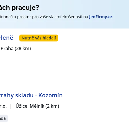
eleně
Nutně vás hledají
 Praha
(28 km)
rahy skladu - Kozomín
r.o.
|
Úžice, Mělník
(2 km)
áda