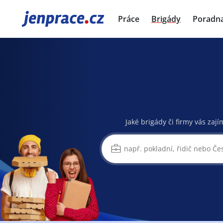
JenPráce.cz
Práce
Brigády
Poradn
Jaké brigády či firmy vás zají