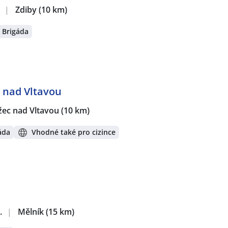
.
|
Zdiby
(10 km)
Brigáda
 nad Vltavou
žec nad Vltavou
(10 km)
áda
Vhodné také pro cizince
.
|
Mělník
(15 km)