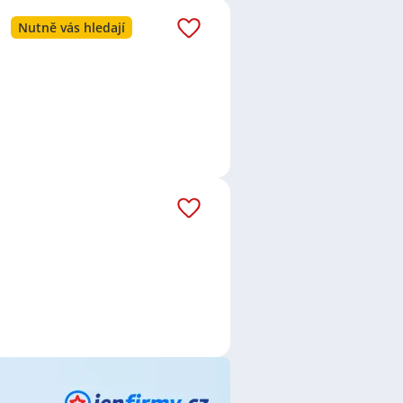
OPA Union Service a.s.
,
MIRA
Nutně vás hledají
ER, z.s.
,
První novinová
tion CZ s.r.o.
,
MASTER GRILL s.r.o.
,
y CZ s.r.o.
,
SECRET GUARD s.r.o.
,
 s.r.o.
,
Švagr labutí s.r.o.
,
Moveto
ENT s.r.o.
,
EKOPLAST RA Česko
Regina Zvěřinová
,
ABI Special
.s.
,
21 Consult Group s.r.o.
,
.r.o.
,
H+S BUSSI s.r.o.
,
Tereza
s.r.o.
,
Opalinka mateřská škola a
ská s.r.o.
,
SANTÉ - zdravotní obuv
oztoky, okres Praha-západ
,
Zdiby
,
ě, Praha
,
Nové Město, Praha
,
o
,
Michle, Praha