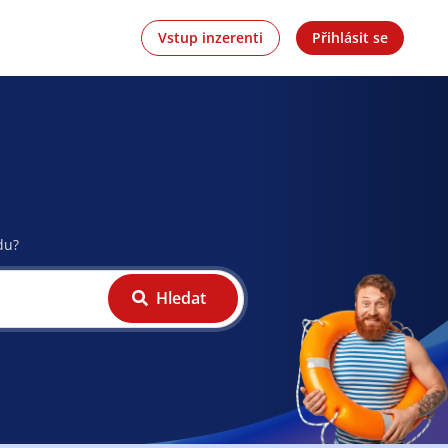
Vstup inzerenti
Přihlásit se
du?
Hledat