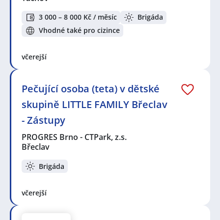
3 000 – 8 000 Kč / měsíc
Brigáda
Vhodné také pro cizince
včerejší
Pečující osoba (teta) v dětské
skupině LITTLE FAMILY Břeclav
- Zástupy
PROGRES Brno - CTPark, z.s.
Břeclav
Brigáda
včerejší