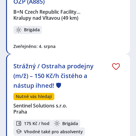
OZP (A885)
B+N Czech Republic Facility…
Kralupy nad Vltavou
(49 km)
Brigáda
Zveřejněno: 4. srpna
Strážný / Ostraha prodejny
(m/ž) – 150 Kč/h čistého a
nástup ihned! 🛡️
Nutně vás hledají
Sentinel Solutions s.r.o.
Praha
175 Kč / hod
Brigáda
Vhodné také pro absolventy