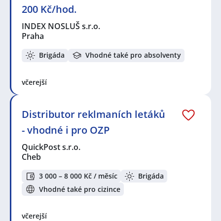
200 Kč/hod.
INDEX NOSLUŠ s.r.o.
Praha
Brigáda
Vhodné také pro absolventy
včerejší
Distributor reklmaních letáků
- vhodné i pro OZP
QuickPost s.r.o.
Cheb
3 000 – 8 000 Kč / měsíc
Brigáda
Vhodné také pro cizince
včerejší