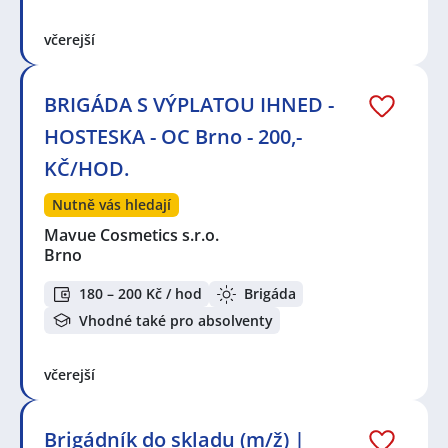
včerejší
BRIGÁDA S VÝPLATOU IHNED -
HOSTESKA - OC Brno - 200,-
KČ/HOD.
Nutně vás hledají
Mavue Cosmetics s.r.o.
Brno
180 – 200 Kč / hod
Brigáda
Vhodné také pro absolventy
včerejší
Brigádník do skladu (m/ž) |