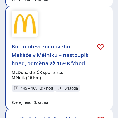
Buď u otevření nového
Mekáče v Mělníku – nastoupíš
hned, odměna až 169 Kč/hod
McDonald`s ČR spol. s r.o.
Mělník
(46 km)
145 – 169 Kč / hod
Brigáda
Zveřejněno: 3. srpna