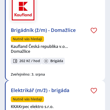
Brigádník (ž/m) - Domažlice
Nutně vás hledají
Kaufland Česká republika v.o…
Domažlice
202 Kč / hod
Brigáda
Zveřejněno: 3. srpna
Elektrikář (m/ž) - brigáda
Nutně vás hledají
KKAKrpec elektro s.r.o.