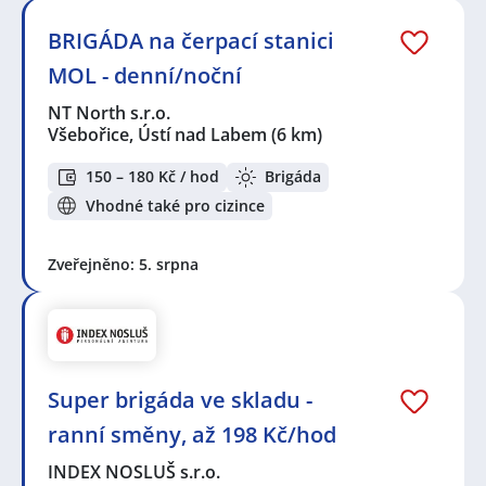
KPK sport s.r.o.
,
Czech Aerosol, a.s.
,
NT North s.r.o.
,
INDEX NOSLUŠ s.r.o.
,
Andulka services s.r.o.
,
BYTOS
BRIGÁDA na čerpací stanici
Louny s.r.o.
,
Správná databáze s.r.o.
,
Kaufland Česká
MOL - denní/noční
republika v.o.s.
,
McDonald`s ČR spol. s r.o.
,
PRIMM
bezpečnostní služba s.r.o.
,
B+N Czech Republic Facility
NT North s.r.o.
Services s.r.o.
Všebořice, Ústí nad Labem
(6 km)
Seznam lokalit v zobrazených inzerátech:
150 – 180 Kč / hod
Brigáda
Celá ČR
,
Velvěty, Rtyně nad Bílinou
,
Všebořice, Ústí
Vhodné také pro cizince
nad Labem
,
Teplice
,
Děčín
,
Louny
,
Lužec nad Vltavou
,
Slaný
,
Mělník
,
Kralupy nad Vltavou
Zveřejněno: 5. srpna
Super brigáda ve skladu -
ranní směny, až 198 Kč/hod
INDEX NOSLUŠ s.r.o.