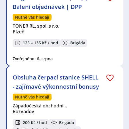
Balení objednávek | DPP
Nutně vás hledají
TONER RL, spol. s r.o.
Plzeň
125 – 135 Kč / hod
Brigáda
Zveřejněno: 6. srpna
Obsluha čerpací stanice SHELL
- zajímavé výkonnostní bonusy
Nutně vás hledají
Západočeská obchodní…
Rozvadov
200 Kč / hod
Brigáda