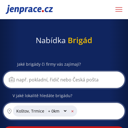
JenPráce.cz
Nabídka
Brigád
Jaké brigády či firmy vás zajímají?
V jaké lokalitě hledáte brigádu?
×
Koštov, Trmice