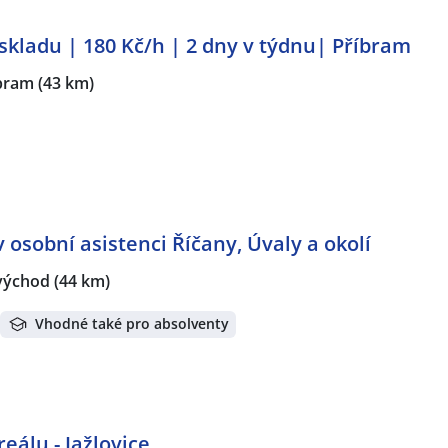
kladu | 180 Kč/h | 2 dny v týdnu| Příbram
bram
(43 km)
 osobní asistenci Říčany, Úvaly a okolí
-východ
(44 km)
Vhodné také pro absolventy
eálu - Jažlovice