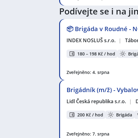
Podívejte se i na 
V lokalitě "Karasova Lhota, Heřma
přidáno 19 nových nabídek práce a
celkem 19 nových nabídek! Právě 
📦 Brigáda v Roudné - N
INDEX NOSLUŠ s.r.o.
|
Tábo
Zvyšte si šanci v nalezení nového 
seznam pracovních nabídek, vče
180 – 198 Kč / hod
Brig
Seznam zobrazených firem s inzerc
KPK sport s.r.o.
,
INDEX NOSLUŠ s.r
Zveřejněno: 4. srpna
services s.r.o.
,
ManpowerGroup s.r
Trade s.r.o.
,
TELOMAR, s.r.o.
,
McDon
Brigádník (m/ž) - Vybal
Seznam lokalit v zobrazených inze
Lidl Česká republika s.r.o.
|
Celá ČR
,
Tábor
,
Dobříš
,
Mníšek po
Černošice
,
Vyžlovka
,
Radotín, Pra
200 Kč / hod
Brigáda
Zveřejněno: 7. srpna