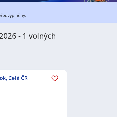
předvyplněny.
2026 - 1 volných
átů
práce
i
brigády
. Najdete zde
ně velmi podstatné obsadit
lní
,
Obchod a služby
,
Ostatní
a
ok, Celá ČR
o nové práci i ve výše uvedených
ezení požadovaného zaměstnání.
va
,
Plzeň
,
Olomouc
,
Kladno
,
e preferované lokality, je velká