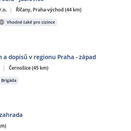
r.o.
|
Říčany, Praha-východ
(44 km)
Vhodné také pro cizince
 a dopisů v regionu Praha - západ
.
|
Černošice
(45 km)
Brigáda
 zahrada
km)