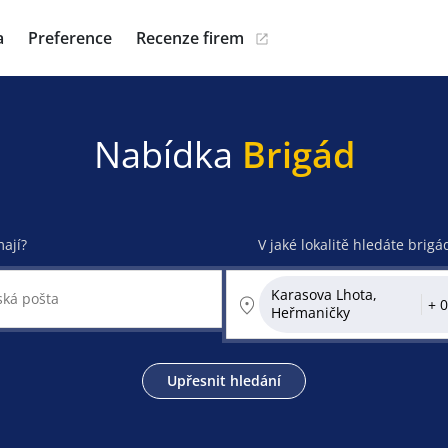
a
Preference
Recenze firem
Nabídka
Brigád
mají?
V jaké lokalitě hledáte brigá
Karasova Lhota,
Heřmaničky
Upřesnit hledání