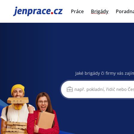
JenPráce.cz
Práce
Brigády
Poradn
Jaké brigády či firmy vás zají