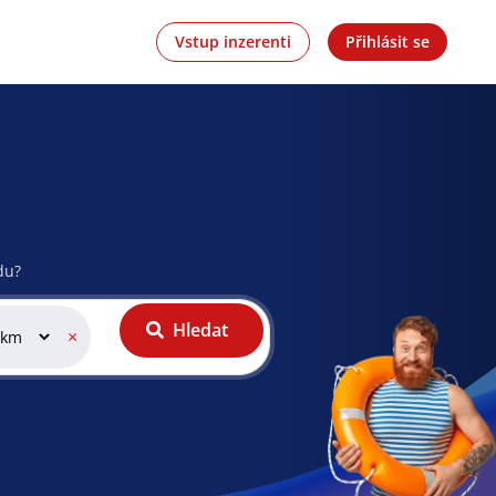
Vstup inzerenti
Přihlásit se
du?
Hledat
×