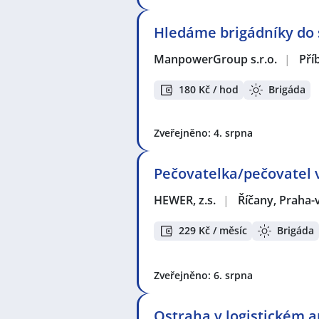
Hledáme brigádníky do s
ManpowerGroup s.r.o.
|
Pří
180 Kč / hod
Brigáda
Zveřejněno: 4. srpna
Pečovatelka/pečovatel v
HEWER, z.s.
|
Říčany, Praha
229 Kč / měsíc
Brigáda
Zveřejněno: 6. srpna
Ostraha v logistickém ar