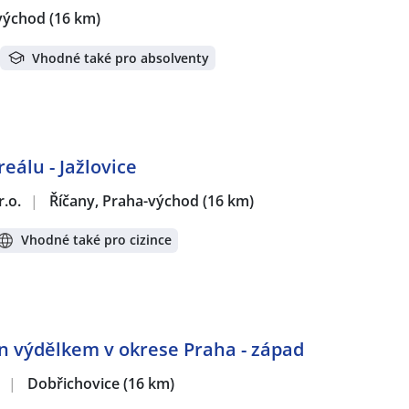
-východ
(16 km)
Vhodné také pro absolventy
eálu - Jažlovice
r.o.
|
Říčany, Praha-východ
(16 km)
Vhodné také pro cizince
en výdělkem v okrese Praha - západ
.
|
Dobřichovice
(16 km)