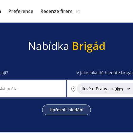
a
Preference
Recenze firem
Nabídka
Brigád
mají?
V jaké lokalitě hledáte brigá
Jílové u Prahy
Upřesnit hledání