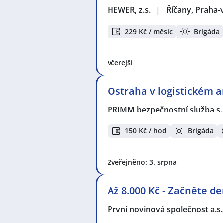
HEWER, z.s.
|
Říčany, Praha
229 Kč / měsíc
Brigáda
včerejší
Ostraha v logistickém ar
PRIMM bezpečnostní služba s.
150 Kč / hod
Brigáda
Zveřejněno: 3. srpna
Až 8.000 Kč - Začněte d
První novinová společnost a.s