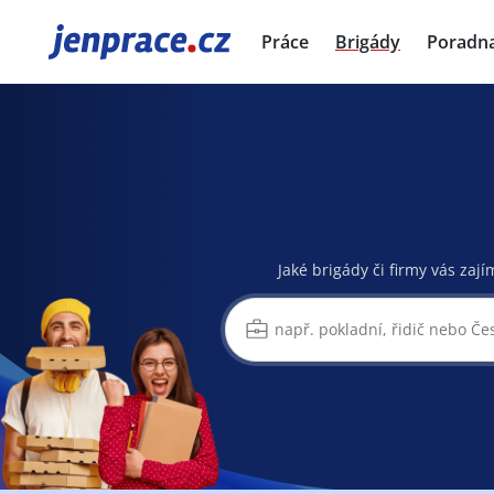
JenPráce.cz
Práce
Brigády
Poradn
Jaké brigády či firmy vás zají