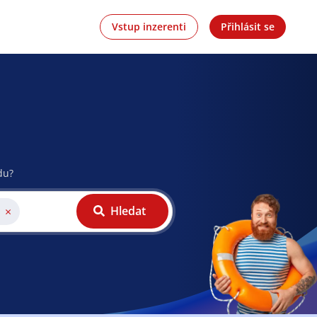
Vstup inzerenti
Přihlásit se
du?
Hledat
×