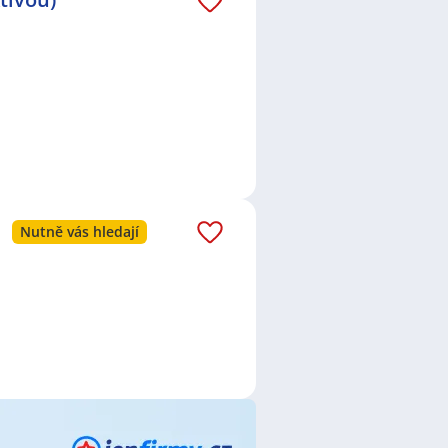
ce dětem, z.s.
,
Svět plavání s.r.o.
,
MM bezpečnostní služba s.r.o.
,
. s r.o.
,
SANTÉ - zdravotní obuv
AT CAR, s.r.o.
,
21 Consult Group
SOLANCE s.r.o.
,
3plus interier
inancial Solutions s.r.o.
,
ATLC
.
,
Crocogarden z.s.
,
ABAS IPS
 s.r.o.
,
Adam Technology s.r.o.
,
y a tábory z.s.
,
ABI Special s.r.o.
,
ngineway s.r.o.
,
PROPLUSCO
 s.r.o.
,
Martin Budil
,
WELL PACK
Nutně vás hledají
ice
,
Chodov, Praha
,
Říčany, okres
ha
,
Stodůlky, Praha
,
Nové Město,
res Praha-západ
,
Libeň, Praha