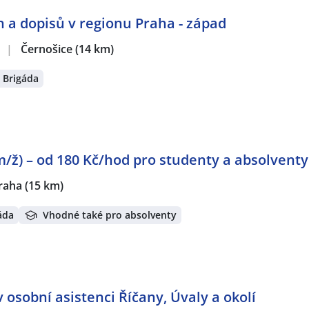
 a dopisů v regionu Praha - západ
.
|
Černošice
(14 km)
Brigáda
m/ž) – od 180 Kč/hod pro studenty a absolventy
raha
(15 km)
áda
Vhodné také pro absolventy
 osobní asistenci Říčany, Úvaly a okolí