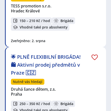
TESS promotion s.r.o.
Hradec Králové
150 – 210 Kč / hod
Brigáda
Vhodné také pro absolventy
Zveřejněno: 2. srpna
🌟 PLNĚ FLEXIBILNÍ BRIGÁDA!
🛍️ Aktivní prodej předmětů v
Praze 🇨🇿
Nutně vás hledají
Druhá šance dětem, z.s.
Praha
250 – 350 Kč / hod
Brigáda
Vhodné také pro absolventy