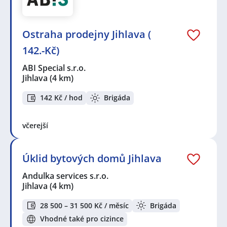
Seznam zobrazených firem s inzercí dle nastavené
filtrace:
KPK sport s.r.o.
,
MASTER GRILL s.r.o.
,
ABI Special s.r.o.
,
Ostraha prodejny Jihlava (
Andulka services s.r.o.
,
Randstad HR Solutions s.r.o.
,
Albert Česká republika, s.r.o.
,
ALL SPORTS a.s.
142.-Kč)
Seznam lokalit v zobrazených inzerátech:
ABI Special s.r.o.
Celá ČR
,
Jihlava, centrum
,
Jihlava
,
Jiřice, okres
Jihlava
(4 km)
Pelhřimov
,
Třebíč
,
Dačice
142 Kč / hod
Brigáda
včerejší
Úklid bytových domů Jihlava
Andulka services s.r.o.
Jihlava
(4 km)
28 500 – 31 500 Kč / měsíc
Brigáda
Vhodné také pro cizince