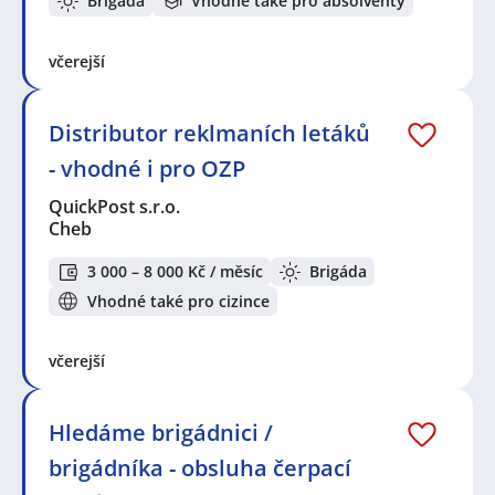
Brigáda
Vhodné také pro absolventy
včerejší
Distributor reklmaních letáků
- vhodné i pro OZP
QuickPost s.r.o.
Cheb
3 000 – 8 000 Kč / měsíc
Brigáda
Vhodné také pro cizince
včerejší
Hledáme brigádnici /
brigádníka - obsluha čerpací