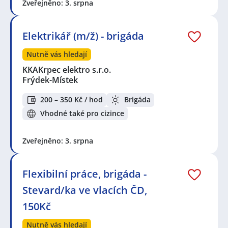
Zveřejněno: 3. srpna
Elektrikář (m/ž) - brigáda
Nutně vás hledají
KKAKrpec elektro s.r.o.
Frýdek-Místek
200 – 350 Kč / hod
Brigáda
Vhodné také pro cizince
Zveřejněno: 3. srpna
Flexibilní práce, brigáda -
Stevard/ka ve vlacích ČD,
150Kč
Nutně vás hledají