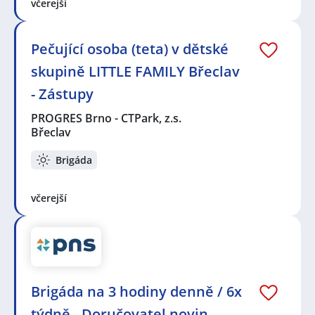
včerejší
Pečující osoba (teta) v dětské
skupině LITTLE FAMILY Břeclav
- Zástupy
PROGRES Brno - CTPark, z.s.
Břeclav
Brigáda
včerejší
Brigáda na 3 hodiny denně / 6x
týdně - Doručovatel novin -