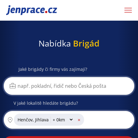
JenPráce.cz
Nabídka
Brigád
Jaké brigády či firmy vás zajímají?
V jaké lokalitě hledáte brigádu?
×
Henčov, Jihlava