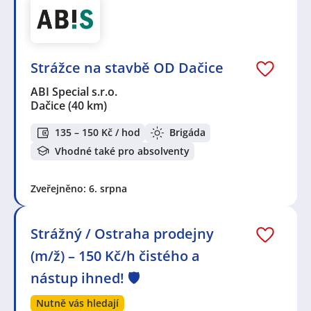
Strážce na stavbě OD Dačice
ABI Special s.r.o.
Dačice
(40 km)
135 – 150 Kč / hod
Brigáda
Vhodné také pro absolventy
Zveřejněno: 6. srpna
Strážný / Ostraha prodejny
(m/ž) – 150 Kč/h čistého a
nástup ihned! 🛡️
Nutně vás hledají