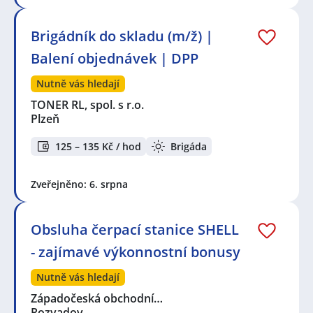
Brigádník do skladu (m/ž) |
Balení objednávek | DPP
Nutně vás hledají
TONER RL, spol. s r.o.
Plzeň
125 – 135 Kč / hod
Brigáda
Zveřejněno: 6. srpna
Obsluha čerpací stanice SHELL
- zajímavé výkonnostní bonusy
Nutně vás hledají
Západočeská obchodní…
Rozvadov