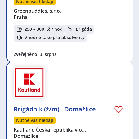
Nutně vás hledají
Greenbuddies, s.r.o.
Praha
250 – 300 Kč / hod
Brigáda
Vhodné také pro absolventy
Zveřejněno: 3. srpna
Brigádník (ž/m) - Domažlice
Nutně vás hledají
Kaufland Česká republika v.o…
Domažlice