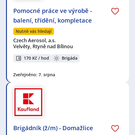
Pomocné práce ve výrobě -
balení, třídění, kompletace
Nutně vás hledají
Czech Aerosol, a.s.
Velvěty, Rtyně nad Bílinou
170 Kč / hod
Brigáda
Zveřejněno: 7. srpna
Brigádník (ž/m) - Domažlice