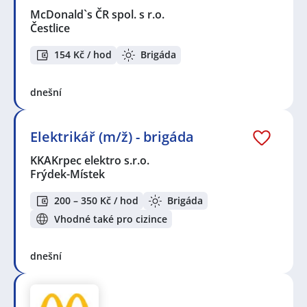
McDonald`s ČR spol. s r.o.
Čestlice
154 Kč / hod
Brigáda
dnešní
Elektrikář (m/ž) - brigáda
KKAKrpec elektro s.r.o.
Frýdek-Místek
200 – 350 Kč / hod
Brigáda
Vhodné také pro cizince
dnešní