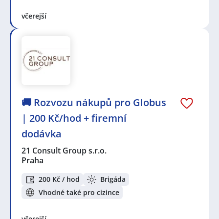
včerejší
🚚 Rozvozu nákupů pro Globus
| 200 Kč/hod + firemní
dodávka
21 Consult Group s.r.o.
Praha
200 Kč / hod
Brigáda
Vhodné také pro cizince
včerejší