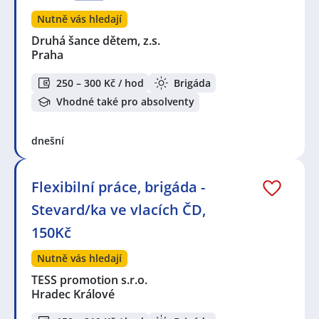
Nutně vás hledají
Druhá šance dětem, z.s.
Praha
250 – 300 Kč / hod
Brigáda
Vhodné také pro absolventy
dnešní
Flexibilní práce, brigáda -
Stevard/ka ve vlacích ČD,
150Kč
Nutně vás hledají
TESS promotion s.r.o.
Hradec Králové