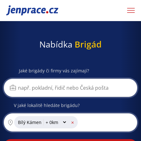
JenPráce.cz
Nabídka
Brigád
Jaké brigády či firmy vás zajímají?
V jaké lokalitě hledáte brigádu?
×
Bílý Kámen