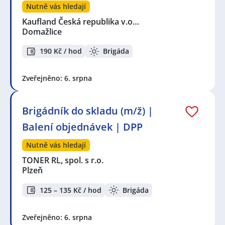
Nutně vás hledají
Kaufland Česká republika v.o…
Domažlice
190 Kč / hod
Brigáda
Zveřejněno: 6. srpna
Brigádník do skladu (m/ž) |
Balení objednávek | DPP
Nutně vás hledají
TONER RL, spol. s r.o.
Plzeň
125 – 135 Kč / hod
Brigáda
Zveřejněno: 6. srpna