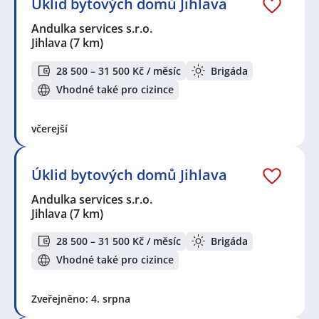
Úklid bytových domů Jihlava
s.r.o.
,
MASTER GRILL s.r.o.
,
Randstad HR Solutions
s.r.o.
,
Albert Česká republika, s.r.o.
,
ALL SPORTS a.s.
,
Andulka services s.r.o.
Na luka s.r.o.
,
FARLAST Services s.r.o.
Jihlava
(7 km)
Seznam lokalit v zobrazených inzerátech:
28 500 – 31 500 Kč / měsíc
Brigáda
Celá ČR
,
Jihlava
,
Jihlava, centrum
,
Jiřice, okres
Vhodné také pro cizince
Pelhřimov
,
Třebíč
,
Dačice
,
Dolní Skrýchov, Jindřichův
Hradec
,
Jindřichův Hradec
včerejší
Úklid bytových domů Jihlava
Andulka services s.r.o.
Jihlava
(7 km)
28 500 – 31 500 Kč / měsíc
Brigáda
Vhodné také pro cizince
Zveřejněno: 4. srpna