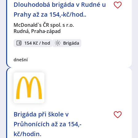
Dlouhodobá brigáda v Rudné u
Prahy až za 154,-kč/hod..
McDonald`s ČR spol. s r.o.
Rudná, Praha-západ
154 Kč / hod
Brigáda
dnešní
Brigáda při škole v
Průhonících až za 154,-
kč/hodin.