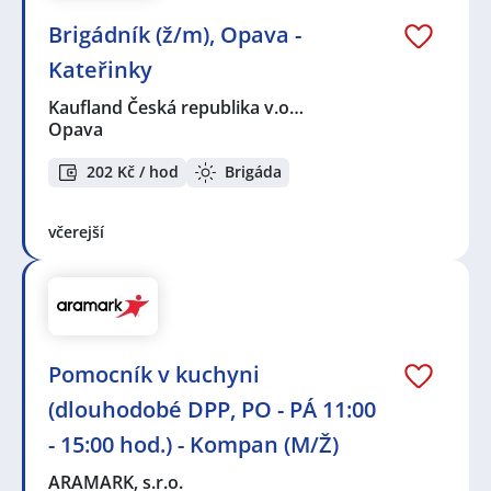
Brigádník (ž/m), Opava -
Kateřinky
Kaufland Česká republika v.o…
Opava
202 Kč / hod
Brigáda
včerejší
Pomocník v kuchyni
(dlouhodobé DPP, PO - PÁ 11:00
- 15:00 hod.) - Kompan (M/Ž)
ARAMARK, s.r.o.