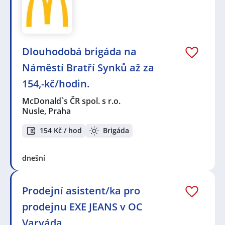
Dlouhodobá brigáda na
Náměstí Bratří Synků až za
154,-kč/hodin.
McDonald`s ČR spol. s r.o.
Nusle, Praha
154 Kč / hod
Brigáda
dnešní
Prodejní asistent/ka pro
prodejnu EXE JEANS v OC
Varyáda