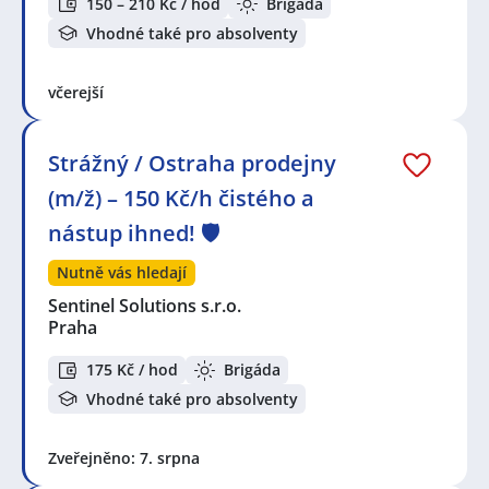
150 – 210 Kč / hod
Brigáda
Vhodné také pro absolventy
včerejší
Strážný / Ostraha prodejny
(m/ž) – 150 Kč/h čistého a
nástup ihned! 🛡️
Nutně vás hledají
Sentinel Solutions s.r.o.
Praha
175 Kč / hod
Brigáda
Vhodné také pro absolventy
Zveřejněno: 7. srpna