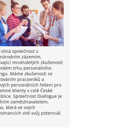
 silná společnost s
národním zázemím,
ívající mnoholetých zkušeností
eském trhu personálního
ingu. Máme zkušenosti se
šťováním pracovníků a
ových personálních řešení pro
amné klienty v celé České
blice. Společnost Diallogue je
ilním zaměstnavatelem,
u, která ve svých
stnancích vidí svůj potenciál.