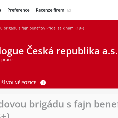
a
Preference
Recenze firem
 brigádu s fajn benefity? Přidej se k nám! (18+)
logue Česká republika a.s.
 práce
LŠÍ VOLNÉ POZICE
1
ovou brigádu s fajn benef
8+)