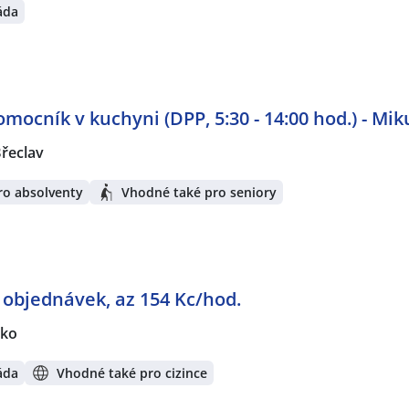
áda
ocník v kuchyni (DPP, 5:30 - 14:00 hod.) - Mik
Břeclav
ro absolventy
Vhodné také pro seniory
í objednávek, az 154 Kc/hod.
sko
áda
Vhodné také pro cizince