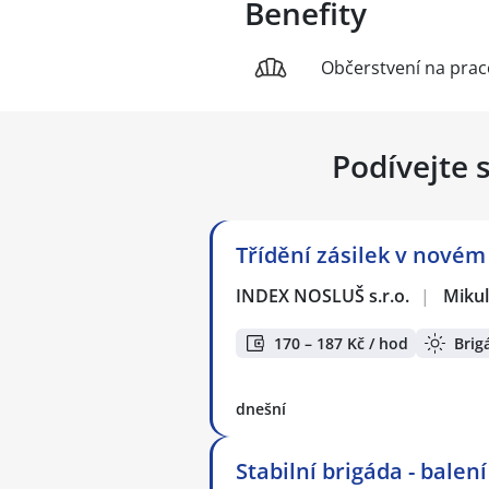
Benefity
Občerstvení na praco
Podívejte 
Třídění zásilek v nové
INDEX NOSLUŠ s.r.o.
|
Mikul
170 – 187 Kč / hod
Brig
dnešní
Stabilní brigáda - balen