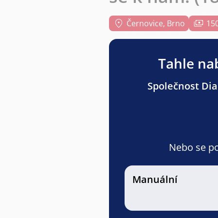
Černovice, Brno
150
Tahle nab
Společnost Dial
Nebo se pod
Manuální