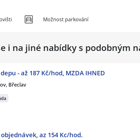
višti
Možnost parkování
se i na jiné nabídky s podobným 
m depu - až 187 Kč/hod, MZDA IHNED
ov, Břeclav
áda
í objednávek, az 154 Kc/hod.