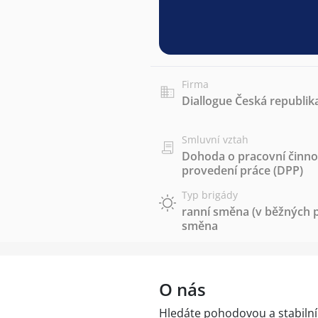
Firma
Diallogue Česká republika
Smluvní vztah
Dohoda o pracovní činnos
provedení práce (DPP)
Typ brigády
ranní směna (v běžných p
směna
O nás
Hledáte pohodovou a stabilní 