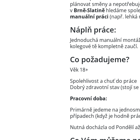
plánovat směny a nepotřebuj
v
Brně-Slatině
hledáme spole
manuální práci
(např. lehká
Náplň práce:
Jednoduchá manuální montáž.
kolegové tě kompletně zaučí.
Co požadujeme?
Věk 18+
Spolehlivost a chuť do práce
Dobrý zdravotní stav (stojí se 
Pracovní doba:
Primárně jedeme na jednosm
případech (když je hodně prá
Nutná docházla od Pondělí až