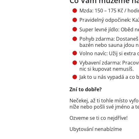
Co Vám můžeme na
Mzda: 150 – 175 Kč / hodi
Pravidelný odpočinek: Ka
Super levné jídlo: Oběd n
Pohyb zdarma: Dostaneš od
bazén nebo sauna jdou n
Volno navíc: Užij si extra
Vybavení zdarma: Pracovn
nic si kupovat nemusíš.
Jak to u nás vypadá a co 
Zní to dobře?
Nečekej, až ti tohle místo vy
níže nebo pošli své jméno a te
Ozveme se ti co nejdříve!
Ubytování nenabízíme