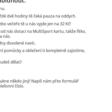
bídnout:
nu.
ždé dvě hodiny tě čeká pauza na oddych.
ebo večeře tě u nás vyjde jen na 32 Kč!
 nás dotaci na MultiSport kartu, takže fitko,
a nás.
 dny dovolené navíc.
í pomůcky a oblečení ti kompletně zajistíme,
budeš dělat?
foukne někdo jiný! Napiš nám přes formulář
lefonní číslo.