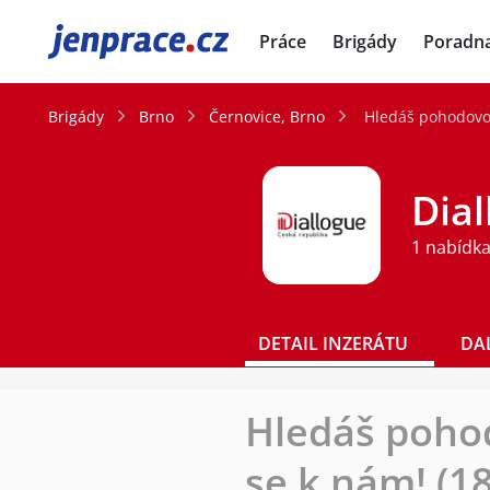
JenPráce.cz
Práce
Brigády
Poradn
Brigády
Brno
Černovice, Brno
Hledáš pohodovou
Dial
1 nabídka
DETAIL INZERÁTU
DA
Hledáš pohod
se k nám! (1