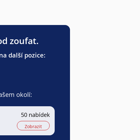
od zoufat.
na další pozice:
vašem okolí:
50 nabídek
Zobrazit