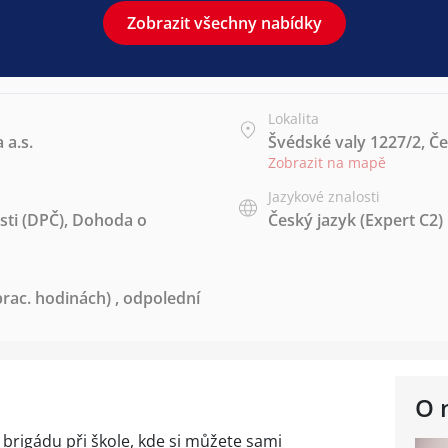
Zobrazit všechny nabídky
Lokalita
 a.s.
Švédské valy 1227/2, Če
Zobrazit na mapě
Jazykové znalosti
ti (DPČ)
,
Dohoda o
Český jazyk
(Expert C2)
rac. hodinách)
,
odpolední
O 
brigádu při škole, kde si můžete sami