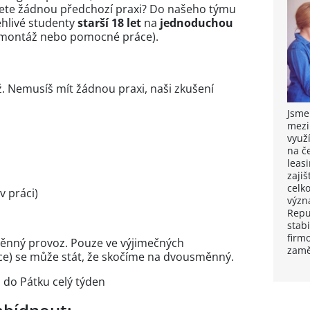
ete žádnou předchozí praxi? Do našeho týmu
hlivé studenty
starší 18 let
na
jednoduchou
 montáž nebo pomocné práce).
 Nemusíš mít žádnou praxi, naši zkušení
Jsme
mezi
využ
na č
leas
zaji
celk
v práci)
význ
Repu
stab
firmo
ěnný provoz. Pouze ve výjimečných
zamě
ce) se může stát, že skočíme na dvousměnný.
 do Pátku celý týden