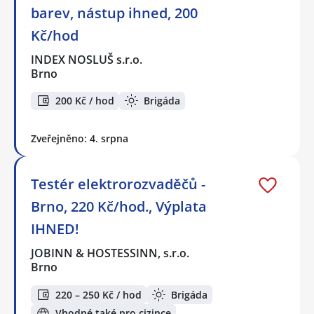
barev, nástup ihned, 200
Kč/hod
INDEX NOSLUŠ s.r.o.
Brno
200 Kč / hod
Brigáda
Zveřejněno: 4. srpna
Testér elektrorozvaděčů -
Brno, 220 Kč/hod., Výplata
IHNED!
JOBINN & HOSTESSINN, s.r.o.
Brno
220 – 250 Kč / hod
Brigáda
Vhodné také pro cizince