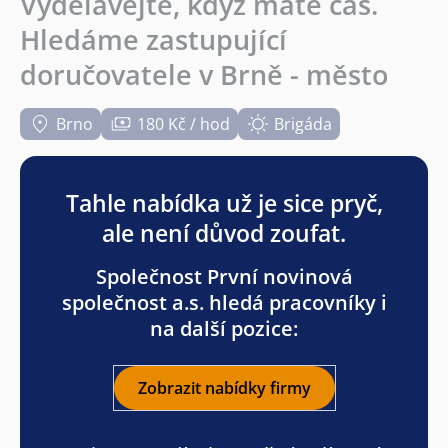
Vydělávejte, když máte čas.
Hledáme zastupující
doručovatele v Brně - město
Brno
180 Kč / hod
Brigáda
Tahle nabídka už je sice pryč,
ale není důvod zoufat.
Společnost První novinová
společnost a.s. hledá pracovníky i
na další pozice:
Zobrazit nabídky firmy