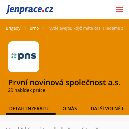
JenPráce.cz
Brigády
Brno
Vydělávejte, když máte čas. Hledáme zast
První novinová společnost a.s.
29 nabídek práce
DETAIL INZERÁTU
O NÁS
DALŠÍ VOLNÉ PO