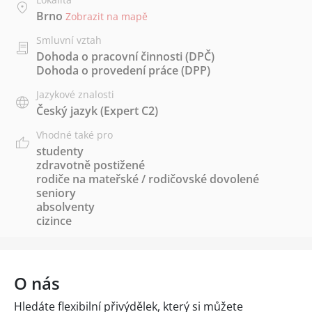
Brno
Zobrazit na mapě
Smluvní vztah
Dohoda o pracovní činnosti (DPČ)
Dohoda o provedení práce (DPP)
Jazykové znalosti
Český jazyk
(Expert C2)
Vhodné také pro
studenty
zdravotně postižené
rodiče na mateřské / rodičovské dovolené
seniory
absolventy
cizince
O nás
Hledáte flexibilní přivýdělek, který si můžete