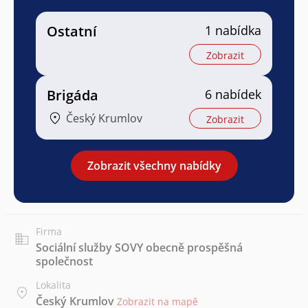
Ostatní
1 nabídka
Zobrazit
Brigáda
6 nabídek
Český Krumlov
Zobrazit
Zobrazit všechny nabídky
Firma
Sociální služby SOVY obecně prospěšná
společnost
Lokalita
Český Krumlov
Zobrazit na mapě