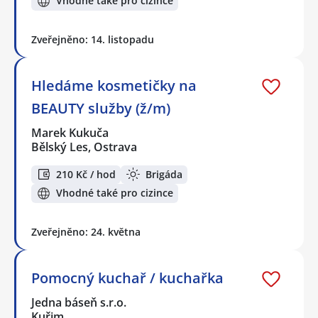
Vhodné také pro cizince
Zveřejněno: 14. listopadu
Hledáme kosmetičky na
BEAUTY služby (ž/m)
Marek Kukuča
Bělský Les, Ostrava
210 Kč / hod
Brigáda
Vhodné také pro cizince
Zveřejněno: 24. května
Pomocný kuchař / kuchařka
Jedna báseň s.r.o.
Kuřim