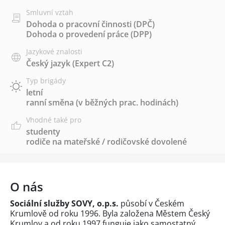
Smluvní vztah
Dohoda o pracovní činnosti (DPČ)
Dohoda o provedení práce (DPP)
Jazykové znalosti
Český jazyk
(Expert C2)
Typ brigády
letní
ranní směna (v běžných prac. hodinách)
Vhodné také pro
studenty
rodiče na mateřské / rodičovské dovolené
O nás
Sociální služby SOVY, o.p.s.
působí v Českém
Krumlově od roku 1996. Byla založena Městem Český
Krumlov a od roku 1997 funguje jako samostatný