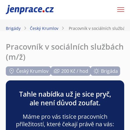
JenPráce.cz
Brigády
Český Krumlov
Pracovník v sociálních službách
Pracovník v sociálních službách
(m/ž)
Český Krumlov
200 Kč / hod
Brigáda
Tahle nabídka už je sice pryč,
ale není důvod zoufat.
Máme pro vás tisíce pracovních
příležitostí, které čekají právě na vás: