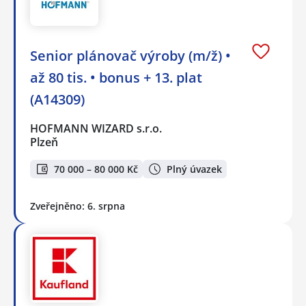
Senior plánovač výroby (m/ž) •
až 80 tis. • bonus + 13. plat
(A14309)
HOFMANN WIZARD s.r.o.
Plzeň
70 000 – 80 000 Kč
Plný úvazek
Zveřejněno: 6. srpna