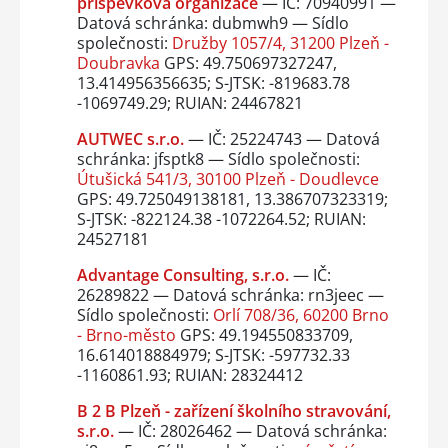
příspěvková organizace
— IČ: 70940991 —
Datová schránka: dubmwh9 — Sídlo
společnosti:
Družby 1057/4, 31200 Plzeň -
Doubravka
GPS: 49.750697327247,
13.414956356635; S-JTSK: -819683.78
-1069749.29; RUIAN: 24467821
AUTWEC s.r.o.
— IČ: 25224743 — Datová
schránka: jfsptk8 — Sídlo společnosti:
Útušická 541/3, 30100 Plzeň - Doudlevce
GPS: 49.725049138181, 13.386707323319;
S-JTSK: -822124.38 -1072264.52; RUIAN:
24527181
Advantage Consulting, s.r.o.
— IČ:
26289822 — Datová schránka: rn3jeec —
Sídlo společnosti:
Orlí 708/36, 60200 Brno
- Brno-město
GPS: 49.194550833709,
16.614018884979; S-JTSK: -597732.33
-1160861.93; RUIAN: 28324412
B 2 B Plzeň - zařízení školního stravování,
s.r.o.
— IČ: 28026462 — Datová schránka: