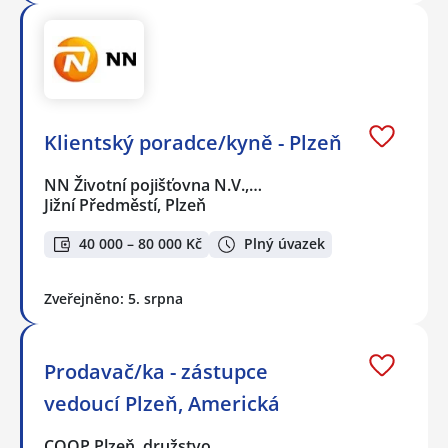
Klientský poradce/kyně - Plzeň
NN Životní pojišťovna N.V.,…
Jižní Předměstí, Plzeň
40 000 – 80 000 Kč
Plný úvazek
Zveřejněno: 5. srpna
Prodavač/ka - zástupce
vedoucí Plzeň, Americká
COOP Plzeň, družstvo