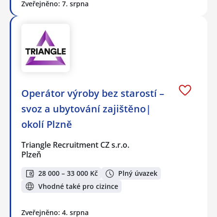
Zveřejněno: 7. srpna
Operátor výroby bez starostí –
svoz a ubytování zajištěno|
okolí Plzně
Triangle Recruitment CZ s.r.o.
Plzeň
28 000 – 33 000 Kč
Plný úvazek
Vhodné také pro cizince
Zveřejněno: 4. srpna