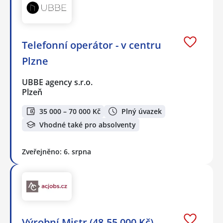
Telefonní operátor - v centru
Plzne
UBBE agency s.r.o.
Plzeň
35 000 – 70 000 Kč
Plný úvazek
Vhodné také pro absolventy
Zveřejněno: 6. srpna
Výrobní Mistr (48-55.000 Kč)