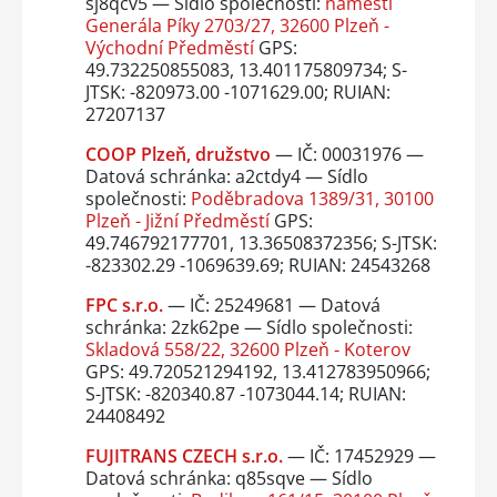
sj8qcv5 — Sídlo společnosti:
náměstí
Generála Píky 2703/27, 32600 Plzeň -
Východní Předměstí
GPS:
49.732250855083, 13.401175809734; S-
JTSK: -820973.00 -1071629.00; RUIAN:
27207137
COOP Plzeň, družstvo
— IČ: 00031976 —
Datová schránka: a2ctdy4 — Sídlo
společnosti:
Poděbradova 1389/31, 30100
Plzeň - Jižní Předměstí
GPS:
49.746792177701, 13.36508372356; S-JTSK:
-823302.29 -1069639.69; RUIAN: 24543268
FPC s.r.o.
— IČ: 25249681 — Datová
schránka: 2zk62pe — Sídlo společnosti:
Skladová 558/22, 32600 Plzeň - Koterov
GPS: 49.720521294192, 13.412783950966;
S-JTSK: -820340.87 -1073044.14; RUIAN:
24408492
FUJITRANS CZECH s.r.o.
— IČ: 17452929 —
Datová schránka: q85sqve — Sídlo