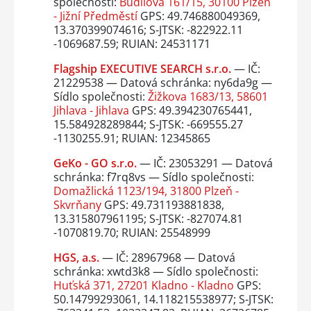
společnosti:
Budilova 161/15, 30100 Plzeň
- Jižní Předměstí
GPS: 49.746880049369,
13.370399074616; S-JTSK: -822922.11
-1069687.59; RUIAN: 24531171
Flagship EXECUTIVE SEARCH s.r.o.
— IČ:
21229538 — Datová schránka: ny6da9g —
Sídlo společnosti:
Žižkova 1683/13, 58601
Jihlava - Jihlava
GPS: 49.394230765441,
15.584928289844; S-JTSK: -669555.27
-1130255.91; RUIAN: 12345865
GeKo - GO s.r.o.
— IČ: 23053291 — Datová
schránka: f7rq8vs — Sídlo společnosti:
Domažlická 1123/194, 31800 Plzeň -
Skvrňany
GPS: 49.731193881838,
13.315807961195; S-JTSK: -827074.81
-1070819.70; RUIAN: 25548999
HGS, a.s.
— IČ: 28967968 — Datová
schránka: xwtd3k8 — Sídlo společnosti:
Huťská 371, 27201 Kladno - Kladno
GPS:
50.14799293061, 14.118215538977; S-JTSK: