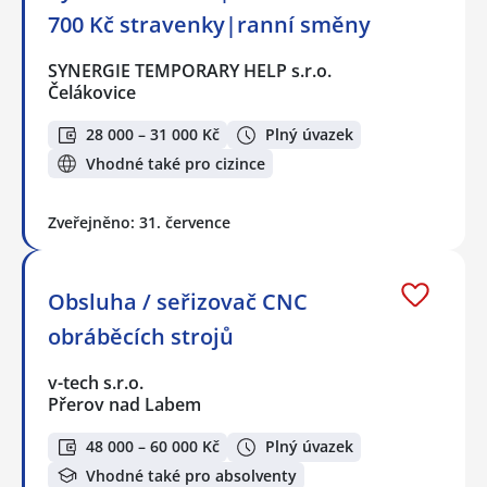
700 Kč stravenky|ranní směny
SYNERGIE TEMPORARY HELP s.r.o.
Čelákovice
28 000 – 31 000 Kč
Plný úvazek
Vhodné také pro cizince
Zveřejněno: 31. července
Obsluha / seřizovač CNC
obráběcích strojů
v-tech s.r.o.
Přerov nad Labem
48 000 – 60 000 Kč
Plný úvazek
Vhodné také pro absolventy