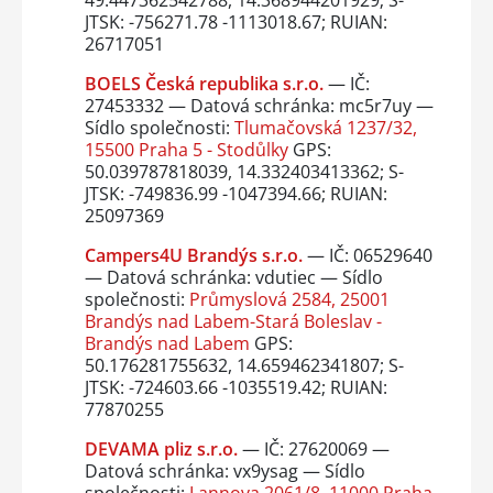
JTSK: -756271.78 -1113018.67; RUIAN:
26717051
BOELS Česká republika s.r.o.
— IČ:
27453332 — Datová schránka: mc5r7uy —
Sídlo společnosti:
Tlumačovská 1237/32,
15500 Praha 5 - Stodůlky
GPS:
50.039787818039, 14.332403413362; S-
JTSK: -749836.99 -1047394.66; RUIAN:
25097369
Campers4U Brandýs s.r.o.
— IČ: 06529640
— Datová schránka: vdutiec — Sídlo
společnosti:
Průmyslová 2584, 25001
Brandýs nad Labem-Stará Boleslav -
Brandýs nad Labem
GPS:
50.176281755632, 14.659462341807; S-
JTSK: -724603.66 -1035519.42; RUIAN:
77870255
DEVAMA pliz s.r.o.
— IČ: 27620069 —
Datová schránka: vx9ysag — Sídlo
společnosti:
Lannova 2061/8, 11000 Praha