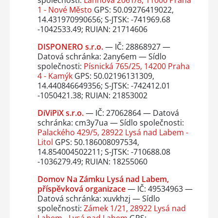
1 - Nové Město
GPS: 50.09276419022,
14.431970990656; S-JTSK: -741969.68
-1042533.49; RUIAN: 21714606
DISPONERO s.r.o.
— IČ: 28868927 —
Datová schránka: 2any6em — Sídlo
společnosti:
Písnická 765/25, 14200 Praha
4 - Kamýk
GPS: 50.02196131309,
14.440846649356; S-JTSK: -742412.01
-1050421.38; RUIAN: 21853002
DiViPiX s.r.o.
— IČ: 27062864 — Datová
schránka: cm3y7ua — Sídlo společnosti:
Palackého 429/5, 28922 Lysá nad Labem -
Litol
GPS: 50.186008097534,
14.854004502211; S-JTSK: -710688.08
-1036279.49; RUIAN: 18255060
Domov Na Zámku Lysá nad Labem,
příspěvková organizace
— IČ: 49534963 —
Datová schránka: xuvkhzj — Sídlo
společnosti:
Zámek 1/21, 28922 Lysá nad
Labem - Lysá nad Labem
GPS: