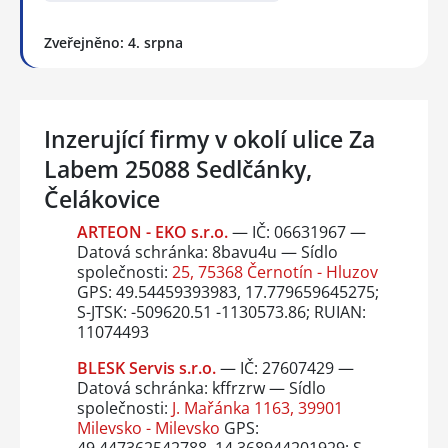
Zveřejněno: 4. srpna
Inzerující firmy v okolí ulice Za
Labem 25088 Sedlčánky,
Čelákovice
ARTEON - EKO s.r.o.
— IČ: 06631967 —
Datová schránka: 8bavu4u — Sídlo
společnosti:
25, 75368 Černotín - Hluzov
GPS: 49.54459393983, 17.779659645275;
S-JTSK: -509620.51 -1130573.86; RUIAN:
11074493
BLESK Servis s.r.o.
— IČ: 27607429 —
Datová schránka: kffrzrw — Sídlo
společnosti:
J. Mařánka 1163, 39901
Milevsko - Milevsko
GPS:
49.447362542788, 14.368944201929; S-