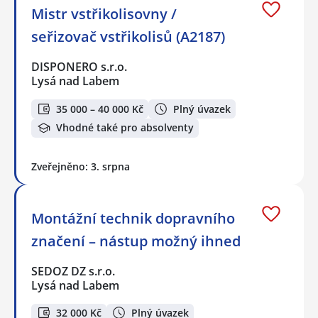
Mistr vstřikolisovny /
seřizovač vstřikolisů (A2187)
DISPONERO s.r.o.
Lysá nad Labem
35 000 – 40 000 Kč
Plný úvazek
Vhodné také pro absolventy
Zveřejněno: 3. srpna
Montážní technik dopravního
značení – nástup možný ihned
SEDOZ DZ s.r.o.
Lysá nad Labem
32 000 Kč
Plný úvazek