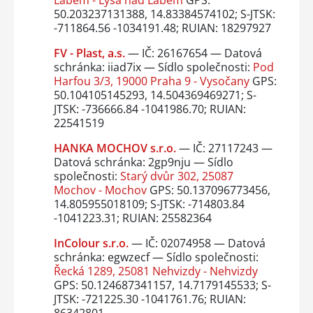
50.203237131388, 14.83384574102; S-JTSK:
-711864.56 -1034191.48; RUIAN: 18297927
FV - Plast, a.s.
— IČ: 26167654 — Datová
schránka: iiad7ix — Sídlo společnosti:
Pod
Harfou 3/3, 19000 Praha 9 - Vysočany
GPS:
50.104105145293, 14.504369469271; S-
JTSK: -736666.84 -1041986.70; RUIAN:
22541519
HANKA MOCHOV s.r.o.
— IČ: 27117243 —
Datová schránka: 2gp9nju — Sídlo
společnosti:
Starý dvůr 302, 25087
Mochov - Mochov
GPS: 50.137096773456,
14.805955018109; S-JTSK: -714803.84
-1041223.31; RUIAN: 25582364
InColour s.r.o.
— IČ: 02074958 — Datová
schránka: egwzecf — Sídlo společnosti:
Řecká 1289, 25081 Nehvizdy - Nehvizdy
GPS: 50.124687341157, 14.7179145533; S-
JTSK: -721225.30 -1041761.76; RUIAN:
86342801