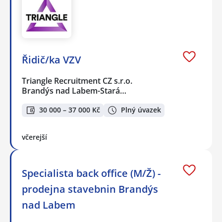
Řidič/ka VZV
Triangle Recruitment CZ s.r.o.
Brandýs nad Labem-Stará…
30 000 – 37 000 Kč
Plný úvazek
včerejší
Specialista back office (M/Ž) -
prodejna stavebnin Brandýs
nad Labem