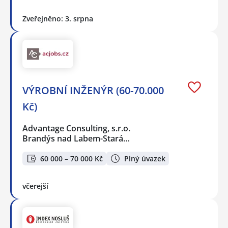
Zveřejněno: 3. srpna
VÝROBNÍ INŽENÝR (60-70.000
Kč)
Advantage Consulting, s.r.o.
Brandýs nad Labem-Stará…
60 000 – 70 000 Kč
Plný úvazek
včerejší