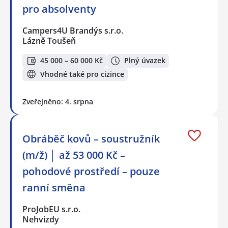
pro absolventy
Campers4U Brandýs s.r.o.
Lázně Toušeň
45 000 – 60 000 Kč
Plný úvazek
Vhodné také pro cizince
Zveřejněno: 4. srpna
Obráběč kovů – soustružník
(m/ž) │ až 53 000 Kč –
pohodové prostředí – pouze
ranní směna
ProJobEU s.r.o.
Nehvizdy