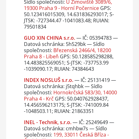
Sídlo společnosti:
U Zimoviště 3089/6,
19300 Praha 9 - Horní Počernice
GPS:
50.123416015309, 14.631836293017; S-
JTSK: -727344.47 -1041083.48; RUIAN:
79501834
GUO XIN CHINA s.r.o.
— IČ: 05394783 —
Datová schránka: 5h529bk — Sídlo
společnosti:
Březenská 2466/4, 18200
Praha 8 - Libeň
GPS: 50.128585298288,
14.483825569051; S-JTSK: -737753.99
-1039090.17; RUIAN: 74384643
INDEX NOSLUŠ s.r.o.
— IČ: 25131419 —
Datová schránka: j5tqhbk — Sídlo
společnosti:
Hornokrčská 583/30, 14000
Praha 4 - Krč
GPS: 50.040762928437,
14.456596213175; S-JTSK: -741009.84
-1048503.11; RUIAN: 21863351
INEL - Technik, s.r.o.
— IČ: 25249649 —
Datová schránka: cmhbw7s — Sídlo
společnosti:
199, 33011 Česká Bříza -