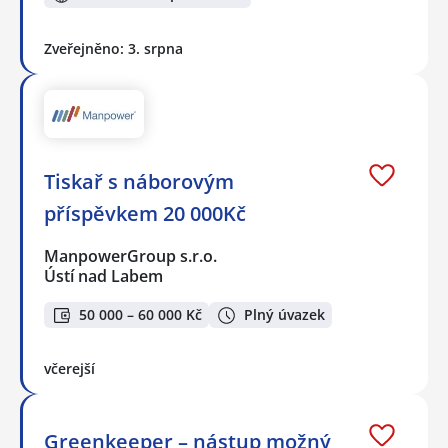
Zveřejněno: 3. srpna
Tiskař s náborovým
příspěvkem 20 000Kč
ManpowerGroup s.r.o.
Ústí nad Labem
50 000 – 60 000 Kč
Plný úvazek
včerejší
Greenkeeper – nástup možný