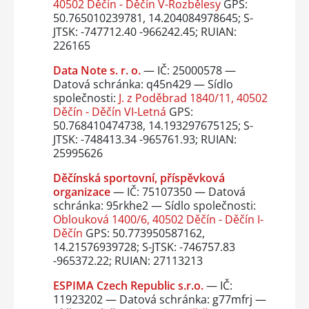
40502 Děčín - Děčín V-Rozbělesy
GPS:
50.765010239781, 14.204084978645; S-
JTSK: -747712.40 -966242.45; RUIAN:
226165
Data Note s. r. o.
— IČ: 25000578 —
Datová schránka: q45n429 — Sídlo
společnosti:
J. z Poděbrad 1840/11, 40502
Děčín - Děčín VI-Letná
GPS:
50.768410474738, 14.193297675125; S-
JTSK: -748413.34 -965761.93; RUIAN:
25995626
Děčínská sportovní, příspěvková
organizace
— IČ: 75107350 — Datová
schránka: 95rkhe2 — Sídlo společnosti:
Oblouková 1400/6, 40502 Děčín - Děčín I-
Děčín
GPS: 50.773950587162,
14.21576939728; S-JTSK: -746757.83
-965372.22; RUIAN: 27113213
ESPIMA Czech Republic s.r.o.
— IČ:
11923202 — Datová schránka: g77mfrj —