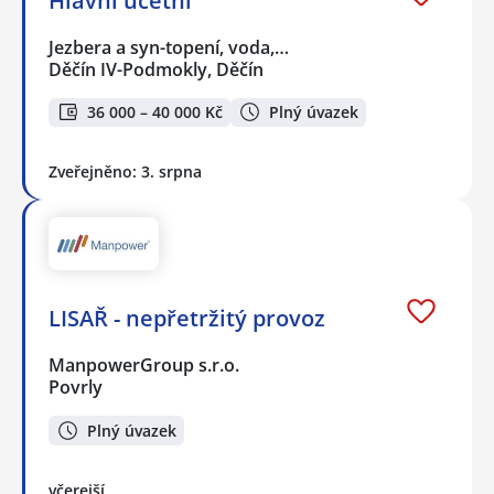
Hlavní účetní
Jezbera a syn-topení, voda,…
Děčín IV-Podmokly, Děčín
36 000 – 40 000 Kč
Plný úvazek
Zveřejněno: 3. srpna
LISAŘ - nepřetržitý provoz
ManpowerGroup s.r.o.
Povrly
Plný úvazek
včerejší