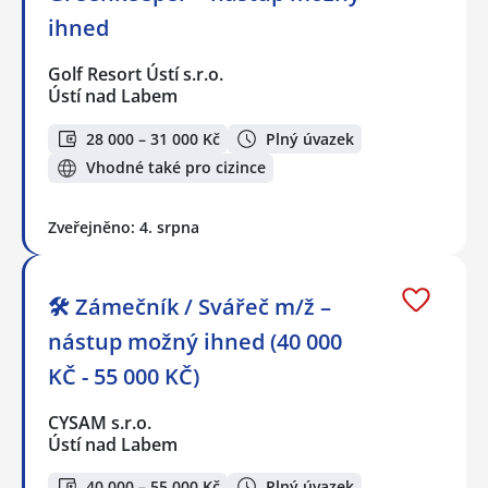
ihned
Golf Resort Ústí s.r.o.
Ústí nad Labem
28 000 – 31 000 Kč
Plný úvazek
Vhodné také pro cizince
Zveřejněno: 4. srpna
🛠️ Zámečník / Svářeč m/ž –
nástup možný ihned (40 000
KČ - 55 000 KČ)
CYSAM s.r.o.
Ústí nad Labem
40 000 – 55 000 Kč
Plný úvazek