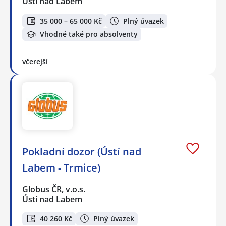
Ústí nad Labem
35 000 – 65 000 Kč
Plný úvazek
Vhodné také pro absolventy
včerejší
Pokladní dozor (Ústí nad
Labem - Trmice)
Globus ČR, v.o.s.
Ústí nad Labem
40 260 Kč
Plný úvazek