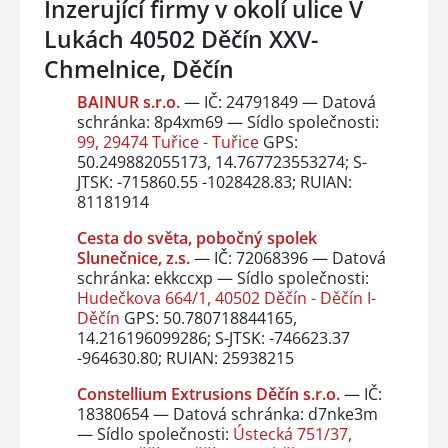
Inzerující firmy v okolí ulice V
Lukách 40502 Děčín XXV-
Chmelnice, Děčín
BAINUR s.r.o.
— IČ: 24791849 — Datová
schránka: 8p4xm69 — Sídlo společnosti:
99, 29474 Tuřice - Tuřice
GPS:
50.249882055173, 14.767723553274; S-
JTSK: -715860.55 -1028428.83; RUIAN:
81181914
Cesta do světa, pobočný spolek
Slunečnice, z.s.
— IČ: 72068396 — Datová
schránka: ekkccxp — Sídlo společnosti:
Hudečkova 664/1, 40502 Děčín - Děčín I-
Děčín
GPS: 50.780718844165,
14.216196099286; S-JTSK: -746623.37
-964630.80; RUIAN: 25938215
Constellium Extrusions Děčín s.r.o.
— IČ:
18380654 — Datová schránka: d7nke3m
— Sídlo společnosti:
Ústecká 751/37,