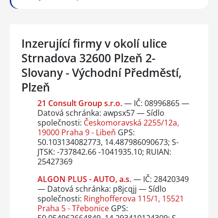
Inzerující firmy v okolí ulice
Strnadova 32600 Plzeň 2-
Slovany - Východní Předměstí,
Plzeň
21 Consult Group s.r.o.
— IČ: 08996865 —
Datová schránka: awpsx57 — Sídlo
společnosti:
Českomoravská 2255/12a,
19000 Praha 9 - Libeň
GPS:
50.103134082773, 14.487986090673; S-
JTSK: -737842.66 -1041935.10; RUIAN:
25427369
ALGON PLUS - AUTO, a.s.
— IČ: 28420349
— Datová schránka: p8jcqjj — Sídlo
společnosti:
Ringhofferova 115/1, 15521
Praha 5 - Třebonice
GPS: