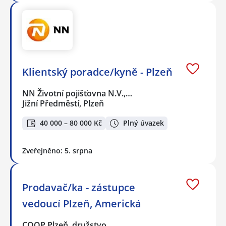
Klientský poradce/kyně - Plzeň
NN Životní pojišťovna N.V.,…
Jižní Předměstí, Plzeň
40 000 – 80 000 Kč
Plný úvazek
Zveřejněno: 5. srpna
Prodavač/ka - zástupce
vedoucí Plzeň, Americká
COOP Plzeň, družstvo