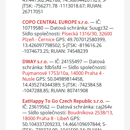
49.447362542788, 14.368944201929; S-
JTSK: -756271.78 -1113018.67; RUIAN:
26717051
COPO CENTRAL EUROPE s.r.o.
— IČ:
10719580 — Datová schránka: 5uugz32 —
Sídlo společnosti:
Písecká 1316/30, 32600
Plzeň - Černice
GPS: 49.707012580399,
13.426097798502; S-JTSK: -819616.26
-1074673.25; RUIAN: 74548239
DWAY s.r.o.
— IČ: 24155497 — Datová
schránka: fdb5sfd — Sídlo společnosti:
Pujmanové 1753/10a, 14000 Praha 4 -
Nusle
GPS: 50.04989814458,
14.435274344389; S-JTSK: -742384.58
-1047288.85; RUIAN: 80741908
EatHappy To Go Czech Republic s.r.o.
—
IČ: 23619562 — Datová schránka: caj264v
— Sídlo společnosti:
Boudníkova 2538/13,
18000 Praha 8 - Libeň
GPS:
50.104337209233, 14.466109697844; S-