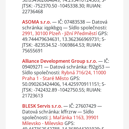
50.054962664849, 14.293410124309; S-
JTSK: -752370.50 -1045338.30; RUIAN:
22736468
ASOMA s.r.o.
— IČ: 07483538 — Datová
schránka: iqpkbgq — Sídlo společnosti:
2991, 30100 Plzeň - Jižní Předměstí
GPS:
49.744479634631, 13.362366969731; S-
JTSK: -823534.52 -1069864.53; RUIAN:
75655691
Alliance Development Group s.r.o.
— IČ:
09409271 — Datová schránka: f92gi53 —
Sídlo společnosti:
Rybná 716/24, 11000
Praha 1 - Staré Město
GPS:
50.090263424406, 14.425970911151; S-
JTSK: -742432.89 -1042750.55; RUIAN:
21723613
BLESK Servis s.r.o.
— IČ: 27607429 —
Datová schránka: kffrzrw — Sídlo
společnosti:
J. Mařánka 1163, 39901
Milevsko - Milevsko
GPS: