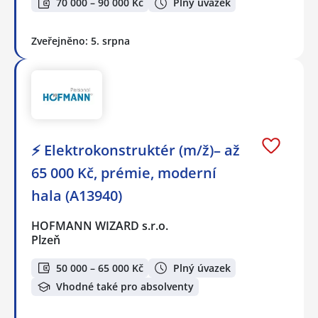
70 000 – 90 000 Kč
Plný úvazek
Zveřejněno: 5. srpna
⚡ Elektrokonstruktér (m/ž)– až
65 000 Kč, prémie, moderní
hala (A13940)
HOFMANN WIZARD s.r.o.
Plzeň
50 000 – 65 000 Kč
Plný úvazek
Vhodné také pro absolventy