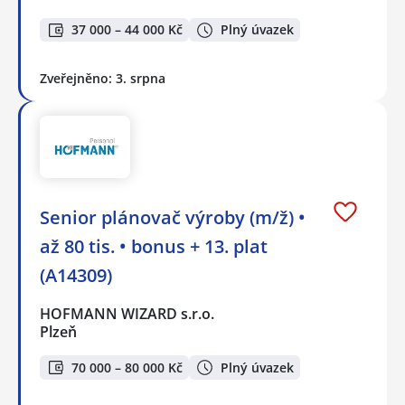
37 000 – 44 000 Kč
Plný úvazek
Zveřejněno: 3. srpna
Senior plánovač výroby (m/ž) •
až 80 tis. • bonus + 13. plat
(A14309)
HOFMANN WIZARD s.r.o.
Plzeň
70 000 – 80 000 Kč
Plný úvazek