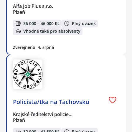
Alfa Job Plus s.r.o.
Plzeň
36 000 – 46 000 Kč
Plný úvazek
Vhodné také pro absolventy
Zveřejněno: 4. srpna
Policista/tka na Tachovsku
Krajské ředitelství policie…
Plzeň
32 900 – 41 500 Kč
Plný úvazek