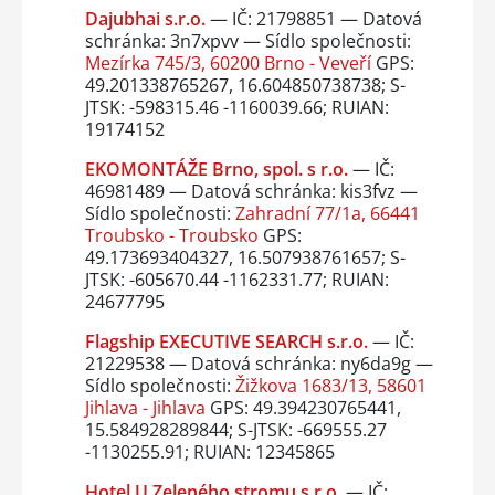
Dajubhai s.r.o.
— IČ: 21798851 — Datová
schránka: 3n7xpvv — Sídlo společnosti:
Mezírka 745/3, 60200 Brno - Veveří
GPS:
49.201338765267, 16.604850738738; S-
JTSK: -598315.46 -1160039.66; RUIAN:
19174152
EKOMONTÁŽE Brno, spol. s r.o.
— IČ:
46981489 — Datová schránka: kis3fvz —
Sídlo společnosti:
Zahradní 77/1a, 66441
Troubsko - Troubsko
GPS:
49.173693404327, 16.507938761657; S-
JTSK: -605670.44 -1162331.77; RUIAN:
24677795
Flagship EXECUTIVE SEARCH s.r.o.
— IČ:
21229538 — Datová schránka: ny6da9g —
Sídlo společnosti:
Žižkova 1683/13, 58601
Jihlava - Jihlava
GPS: 49.394230765441,
15.584928289844; S-JTSK: -669555.27
-1130255.91; RUIAN: 12345865
Hotel U Zeleného stromu s.r.o.
— IČ: