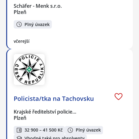
Schäfer - Menk s.r.o.
Plzeň
Plný úvazek
včerejší
Policista/tka na Tachovsku
Krajské ředitelství policie…
Plzeň
32 900 – 41 500 Kč
Plný úvazek
Vhodné také pro absolventy