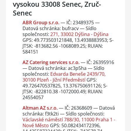
vysokou 33008 Senec, Zruč-
Senec
ABR Group s.r.o.
— IČ: 23489375 —
Datová schránka: bufracv — Sídlo
společnosti:
271, 33002 Dýšina - Dýšina
GPS: 49.773503121848, 13.4938883953; S-
JTSK: -813682.56 -1068089.25; RUIAN:
584151
AZ Catering services s.r.o.
— IČ: 26395916
— Datová schránka: ac3p5ha — Sídlo
společnosti:
Edvarda Beneše 2439/70,
30100 Plzeň - Jižní Předměstí
GPS:
49.726470537825, 13.376750691126; S-
JTSK: -822810.38 -1072000.49; RUIAN:
24554057
Altman AZ s.r.o.
— IČ: 26368609 — Datová
schránka: f3tk2ti — Sídlo společnosti:
Václavské náměstí 788/30, 11000 Praha 1 -
Nové Město
GPS: 50.082434172396,