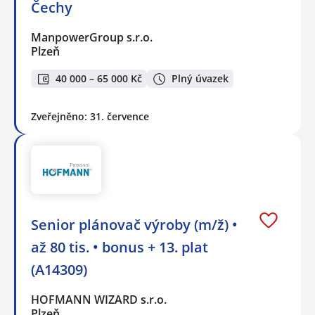
Čechy
ManpowerGroup s.r.o.
Plzeň
40 000 – 65 000 Kč
Plný úvazek
Zveřejněno: 31. července
Senior plánovač výroby (m/ž) •
až 80 tis. • bonus + 13. plat
(A14309)
HOFMANN WIZARD s.r.o.
Plzeň