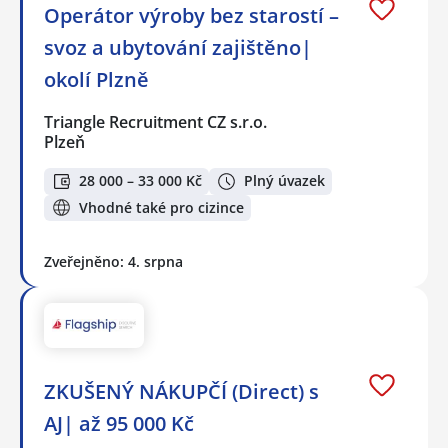
Operátor výroby bez starostí –
svoz a ubytování zajištěno|
okolí Plzně
Triangle Recruitment CZ s.r.o.
Plzeň
28 000 – 33 000 Kč
Plný úvazek
Vhodné také pro cizince
Zveřejněno: 4. srpna
ZKUŠENÝ NÁKUPČÍ (Direct) s
AJ| až 95 000 Kč