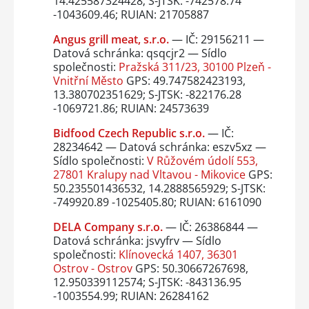
14.425587324428; S-JTSK: -742578.74
-1043609.46; RUIAN: 21705887
Angus grill meat, s.r.o.
— IČ: 29156211 —
Datová schránka: qsqcjr2 — Sídlo
společnosti:
Pražská 311/23, 30100 Plzeň -
Vnitřní Město
GPS: 49.747582423193,
13.380702351629; S-JTSK: -822176.28
-1069721.86; RUIAN: 24573639
Bidfood Czech Republic s.r.o.
— IČ:
28234642 — Datová schránka: eszv5xz —
Sídlo společnosti:
V Růžovém údolí 553,
27801 Kralupy nad Vltavou - Mikovice
GPS:
50.235501436532, 14.2888565929; S-JTSK:
-749920.89 -1025405.80; RUIAN: 6161090
DELA Company s.r.o.
— IČ: 26386844 —
Datová schránka: jsvyfrv — Sídlo
společnosti:
Klínovecká 1407, 36301
Ostrov - Ostrov
GPS: 50.30667267698,
12.950339112574; S-JTSK: -843136.95
-1003554.99; RUIAN: 26284162