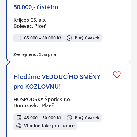
50.000,- čistého
Krijcos CS, a.s.
Bolevec, Plzeň
65 000 – 80 000 Kč
Plný úvazek
Zveřejněno: 3. srpna
Hledáme VEDOUCÍHO SMĚNY
pro KOZLOVNU!
HOSPODSKA Špork s.r.o.
Doubravka, Plzeň
45 000 – 50 000 Kč
Plný úvazek
Vhodné také pro cizince