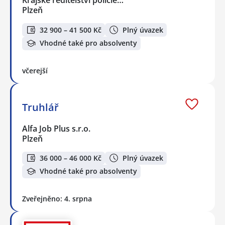
Krajské ředitelství policie…
Plzeň
32 900 – 41 500 Kč
Plný úvazek
Vhodné také pro absolventy
včerejší
Truhlář
Alfa Job Plus s.r.o.
Plzeň
36 000 – 46 000 Kč
Plný úvazek
Vhodné také pro absolventy
Zveřejněno: 4. srpna