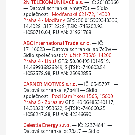
2N TELEKOMUNIKACE a.s.
— IČ: 26183960
— Datová schránka: vmgg75t — Sídlo
společnosti:
Modřanská 621/72, 14300
Praha 4 - Modřany
GPS: 50.015969348336,
14.40281317122; S-JTSK: -745202.92
-1050710.04; RUIAN: 21921768
ABC International Trade s.r.o.
— IČ:
17116023 — Datová schránka: spi7c8w —
Sídlo společnosti:
V lužích 735/6, 14200
Praha 4 - Libuš
GPS: 50.004951014519,
14.469936826849; S-JTSK: -740603.54
-1052578.98; RUIAN: 25092855
CARNER MOTIVES s.r.o.
— IČ: 05457971 —
Datová schránka: g7p4fii — Sídlo
společnosti:
Pod Kamínkou 1565, 15600
Praha 5 - Zbraslav
GPS: 49.96485340117,
14.393231953622; S-JTSK: -746660.25
-1056247.88; RUIAN: 42346690
Celestia Energy s.r.o.
— IČ: 22374841 —
Datová schránka: xc73zt7 — Sídlo