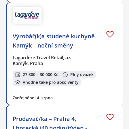
Výrobář(k)a studené kuchyně
Kamýk – noční směny
Lagardere Travel Retail, a.s.
Kamýk, Praha
27 300 – 30 000 Kč
Plný úvazek
Vhodné také pro absolventy
Zveřejněno: 4. srpna
Prodavač/ka – Praha 4,
Lhotecká (40 hodin/týden -