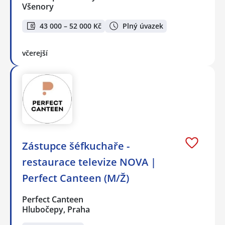
Všenory
43 000 – 52 000 Kč
Plný úvazek
včerejší
Zástupce šéfkuchaře -
restaurace televize NOVA |
Perfect Canteen (M/Ž)
Perfect Canteen
Hlubočepy, Praha