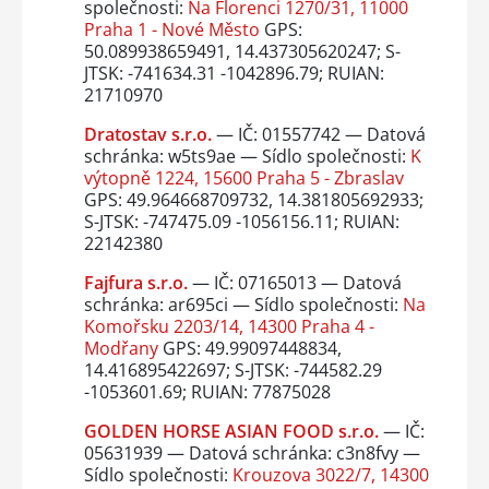
společnosti:
Na Florenci 1270/31, 11000
Praha 1 - Nové Město
GPS:
50.089938659491, 14.437305620247; S-
JTSK: -741634.31 -1042896.79; RUIAN:
21710970
Dratostav s.r.o.
— IČ: 01557742 — Datová
schránka: w5ts9ae — Sídlo společnosti:
K
výtopně 1224, 15600 Praha 5 - Zbraslav
GPS: 49.964668709732, 14.381805692933;
S-JTSK: -747475.09 -1056156.11; RUIAN:
22142380
Fajfura s.r.o.
— IČ: 07165013 — Datová
schránka: ar695ci — Sídlo společnosti:
Na
Komořsku 2203/14, 14300 Praha 4 -
Modřany
GPS: 49.99097448834,
14.416895422697; S-JTSK: -744582.29
-1053601.69; RUIAN: 77875028
GOLDEN HORSE ASIAN FOOD s.r.o.
— IČ:
05631939 — Datová schránka: c3n8fvy —
Sídlo společnosti:
Krouzova 3022/7, 14300