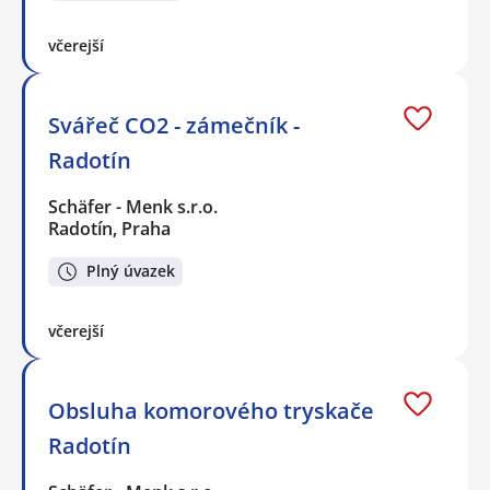
včerejší
Svářeč CO2 - zámečník -
Radotín
Schäfer - Menk s.r.o.
Radotín, Praha
Plný úvazek
včerejší
Obsluha komorového tryskače
Radotín