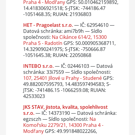
Praha 4 - Modřany
GPS: 50.010462159892,
14.418306921518; S-JTSK: -744186.47
-1051468.35; RUIAN: 21936803
HET - Pragoelast s.r.o.
— IČ: 62954610 —
Datová schránka: ami7b9h — Sídlo
společnosti:
Na Cikánce 614/2, 15300
Praha 5 - Radotín
GPS: 50.000905368711,
14.329090241975; S-JTSK: -750666.87
-1051645.38; RUIAN: 22050868
INTEBO s.r.o.
— IČ: 02446103 — Datová
schránka: 33i7559 — Sídlo společnosti:
107, 25401 Jílové u Prahy - Studené
GPS:
49.882007595793, 14.483597494583; S-
JTSK: -741486.15 -1066259.08; RUIAN:
42533023
JKS STAV, jistota, kvalita, spolehlivost
s.r.o.
— IČ: 14373190 — Datová schránka:
egzsczh — Sídlo společnosti:
Na
Komořsku 2279/21, 14300 Praha 4 -
Modřany
GPS: 49.991848022266,