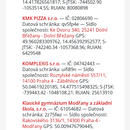
14.417826561817; S-JTSK: -744502.90
-1053514.55; RUIAN: 80080898
KMK PIZZA s.r.o.
— IČ: 02806690 —
Datová schránka: qv5fp4e — Sídlo
společnosti:
Ke Dvoru 340, 25241 Dolní
Břežany - Dolní Břežany
GPS:
49.960283309762, 14.456392952577; S-
JTSK: -742240.34 -1057368.96; RUIAN:
6429548
KOMPLEXIS s.r.o.
— IČ: 04742443 —
Datová schránka: uifi89n — Sídlo
společnosti:
Roztylské náměstí 557/11,
14100 Praha 4 - Záběhlice
GPS:
50.04619220185, 14.477515498325; S-JTSK:
-739443.42 -1048108.21; RUIAN: 25613910
Klasické gymnázium Modřany a základní
škola, s.r.o.
— IČ: 61054682 — Datová
schránka: 2z75fwz — Sídlo společnosti:
Rakovského 3136/1, 14300 Praha 4 -
Modřany
GPS: 50.009476790445,