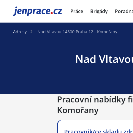
JenPráce.cz
Práce
Brigády
Poradn
Adresy
Nad Vltavou 14300 Praha 12 - Komořany
Nad Vltavou
Pracovní nabídky f
Komořany
Pracovník/ce skladu zd