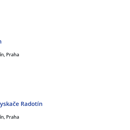
n
ín, Praha
yskače Radotín
ín, Praha