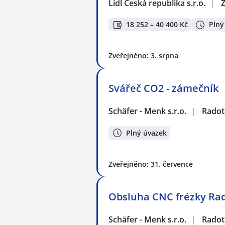
Lidl Česká republika s.r.o.
|
Z
18 252 – 40 400 Kč
Plný
Zveřejněno: 3. srpna
Svářeč CO2 - zámečník
Schäfer - Menk s.r.o.
|
Radot
Plný úvazek
Zveřejněno: 31. července
Obsluha CNC frézky Ra
Schäfer - Menk s.r.o.
|
Radot