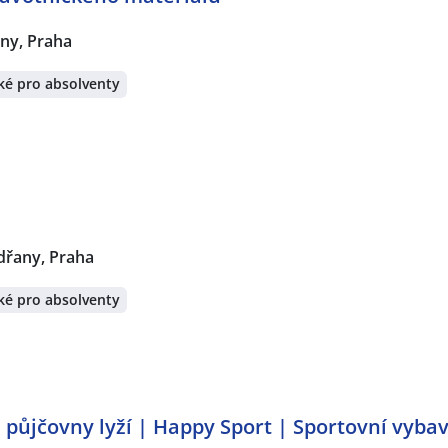
ny, Praha
ké pro absolventy
řany, Praha
ké pro absolventy
a půjčovny lyží | Happy Sport | Sportovní vyb