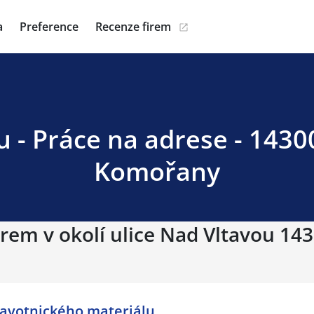
a
Preference
Recenze firem
 - Práce na adrese - 1430
Komořany
irem v okolí ulice Nad Vltavou 143
ravotnického materiálu