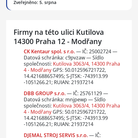
Zveřejněno: 5. srpna
Firmy na této ulici Kutilova
14300 Praha 12 - Modřany
CK Kentaur spol. s r.o.
— IČ: 25002724 —
Datová schránka: c9pvzaw — Sídlo
společnosti:
Kutilova 3063/4, 14300 Praha
4 - Modřany
GPS: 50.012596721722,
14.421688657495; S-JTSK: -743913.99
-1051266.21; RUIAN: 21937214
DBB GROUP s.r.o.
— IČ: 25761129 —
Datová schránka: mnjpewp — Sídlo
společnosti:
Kutilova 3063/4, 14300 Praha
4 - Modřany
GPS: 50.012596721722,
14.421688657495; S-JTSK: -743913.99
-1051266.21; RUIAN: 21937214
DJEMAL STROJ SERVIS s.r.o.
— IČ: