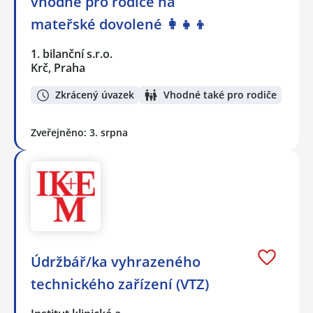
vhodné pro rodiče na
mateřské dovolené 👩‍👧‍👦
1. bilanční s.r.o.
Krč, Praha
Zkrácený úvazek
Vhodné také pro rodiče
Zveřejněno: 3. srpna
Údržbář/ka vyhrazeného
technického zařízení (VTZ)