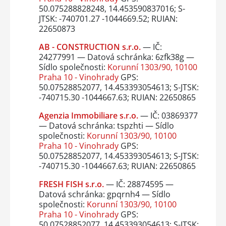
50.075288828248, 14.453590837016; S-
JTSK: -740701.27 -1044669.52; RUIAN:
22650873
AB - CONSTRUCTION s.r.o.
— IČ:
24277991 — Datová schránka: 6zfk38g —
Sídlo společnosti:
Korunní 1303/90, 10100
Praha 10 - Vinohrady
GPS:
50.07528852077, 14.453393054613; S-JTSK:
-740715.30 -1044667.63; RUIAN: 22650865
Agenzia Immobiliare s.r.o.
— IČ: 03869377
— Datová schránka: tspzhti — Sídlo
společnosti:
Korunní 1303/90, 10100
Praha 10 - Vinohrady
GPS:
50.07528852077, 14.453393054613; S-JTSK:
-740715.30 -1044667.63; RUIAN: 22650865
FRESH FISH s.r.o.
— IČ: 28874595 —
Datová schránka: gpqrnh4 — Sídlo
společnosti:
Korunní 1303/90, 10100
Praha 10 - Vinohrady
GPS:
50.07528852077, 14.453393054613; S-JTSK: