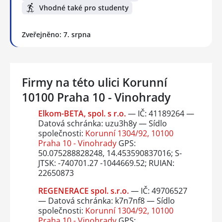
Vhodné také pro studenty
Zveřejněno: 7. srpna
Firmy na této ulici Korunní
10100 Praha 10 - Vinohrady
Elkom-BETA, spol. s r.o.
— IČ: 41189264 —
Datová schránka: uzu3h8y — Sídlo
společnosti:
Korunní 1304/92, 10100
Praha 10 - Vinohrady
GPS:
50.075288828248, 14.453590837016; S-
JTSK: -740701.27 -1044669.52; RUIAN:
22650873
REGENERACE spol. s.r.o.
— IČ: 49706527
— Datová schránka: k7n7nf8 — Sídlo
společnosti:
Korunní 1304/92, 10100
Praha 10 - Vinohrady
GPS: