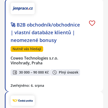
🚀 B2B obchodník/obchodnice
| vlastní databáze klientů |
neomezené bonusy
Nutně vás hledají
Coweo Technologies s.r.o.
Vinohrady, Praha
30 000 – 90 000 Kč
Plný úvazek
Zveřejněno: 6. srpna