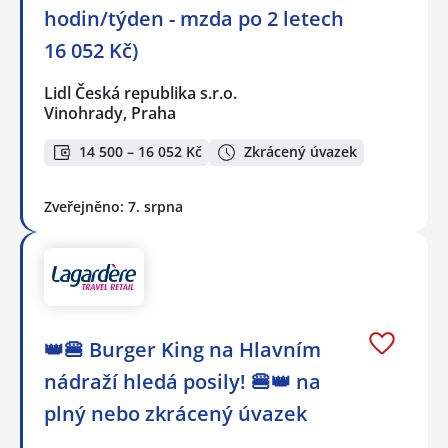
hodin/týden - mzda po 2 letech
16 052 Kč)
Lidl Česká republika s.r.o.
Vinohrady, Praha
14 500 – 16 052 Kč
Zkrácený úvazek
Zveřejněno: 7. srpna
👑🍔 Burger King na Hlavním
nádraží hledá posily! 🍔👑 na
plný nebo zkrácený úvazek