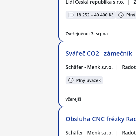
Lidl Česká republika s.r.o.
|
Z
18 252 – 40 400 Kč
Plný
Zveřejněno: 3. srpna
Svářeč CO2 - zámečník
Schäfer - Menk s.r.o.
|
Radot
Plný úvazek
včerejší
Obsluha CNC frézky Ra
Schäfer - Menk s.r.o.
|
Radot