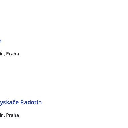
n
ín, Praha
yskače Radotín
ín, Praha