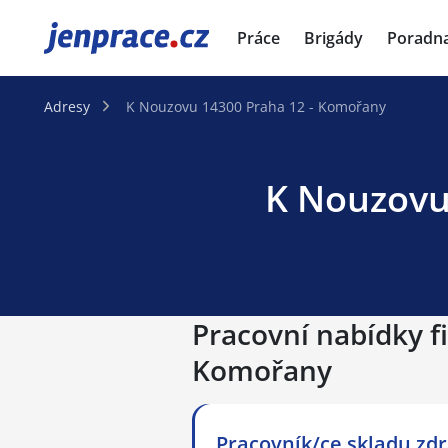
JenPráce.cz
Práce
Brigády
Poradn
Adresy
K Nouzovu 14300 Praha 12 - Komořany
K Nouzovu 
Pracovní nabídky f
Komořany
Pracovník/ce skladu zd