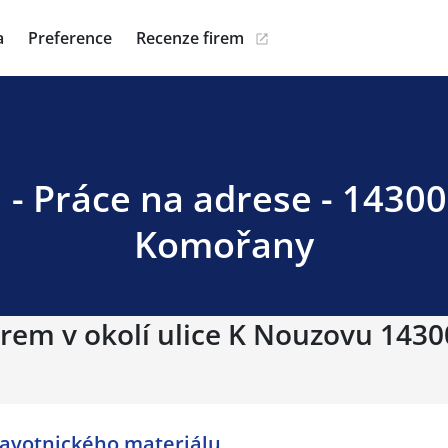
a
Preference
Recenze firem
- Práce na adrese - 14300
Komořany
irem v okolí ulice K Nouzovu 1430
ravotnického materiálu