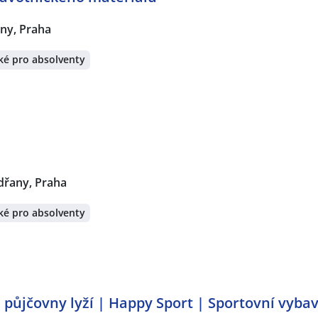
ny, Praha
ké pro absolventy
řany, Praha
ké pro absolventy
a půjčovny lyží | Happy Sport | Sportovní vyb