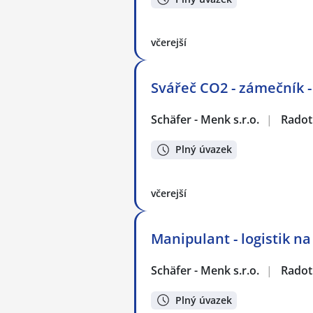
včerejší
Svářeč CO2 - zámečník -
Schäfer - Menk s.r.o.
|
Radot
Plný úvazek
včerejší
Manipulant - logistik n
Schäfer - Menk s.r.o.
|
Radot
Plný úvazek