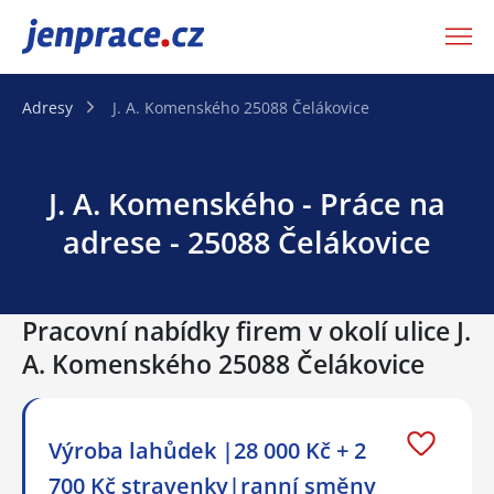
JenPráce.cz
Adresy
J. A. Komenského 25088 Čelákovice
J. A. Komenského - Práce na
adrese - 25088 Čelákovice
Pracovní nabídky firem v okolí ulice J.
A. Komenského 25088 Čelákovice
Výroba lahůdek |28 000 Kč + 2
700 Kč stravenky|ranní směny