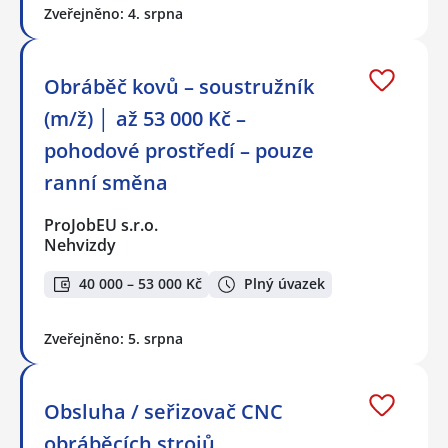
Zveřejněno: 4. srpna
Obráběč kovů – soustružník
(m/ž) │ až 53 000 Kč –
pohodové prostředí – pouze
ranní směna
ProJobEU s.r.o.
Nehvizdy
40 000 – 53 000 Kč
Plný úvazek
Zveřejněno: 5. srpna
Obsluha / seřizovač CNC
obráběcích strojů