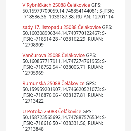
V Rybníčkách 25088 Čelákovice
GPS:
50.15979709059,14.748854144081; S-JTSK:
-718536.36 -1038187.38; RUIAN: 12701114
sady 17. listopadu 25088 Čelákovice
GPS:
50.160308996344,14.749770122467; S-
JTSK: -718514.28 -1038162.29; RUIAN:
12708909
Vančurova 25088 Čelákovice
GPS:
50.160857717911,14.747274761955; S-
JTSK: -718752.54 -1038005.71; RUIAN:
12705969
Rumunská 25088 Čelákovice
GPS:
50.159959201907,14.746620521073; S-
JTSK: -718876.06 -1038127.81; RUIAN:
12713422
U Potoka 25088 Čelákovice
GPS:
50.158723565692,14.747887576534; S-
JTSK: -718616.50 -1038331.56; RUIAN:
12713848