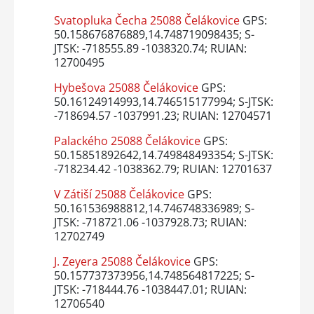
Svatopluka Čecha 25088 Čelákovice
GPS:
50.158676876889,14.748719098435; S-
JTSK: -718555.89 -1038320.74; RUIAN:
12700495
Hybešova 25088 Čelákovice
GPS:
50.16124914993,14.746515177994; S-JTSK:
-718694.57 -1037991.23; RUIAN: 12704571
Palackého 25088 Čelákovice
GPS:
50.15851892642,14.749848493354; S-JTSK:
-718234.42 -1038362.79; RUIAN: 12701637
V Zátiší 25088 Čelákovice
GPS:
50.161536988812,14.746748336989; S-
JTSK: -718721.06 -1037928.73; RUIAN:
12702749
J. Zeyera 25088 Čelákovice
GPS:
50.157737373956,14.748564817225; S-
JTSK: -718444.76 -1038447.01; RUIAN:
12706540