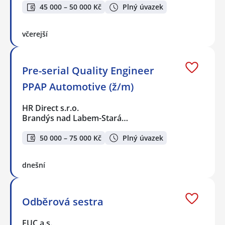
45 000 – 50 000 Kč
Plný úvazek
včerejší
Pre-serial Quality Engineer
PPAP Automotive (ž/m)
HR Direct s.r.o.
Brandýs nad Labem-Stará…
50 000 – 75 000 Kč
Plný úvazek
dnešní
Odběrová sestra
EUC a.s.