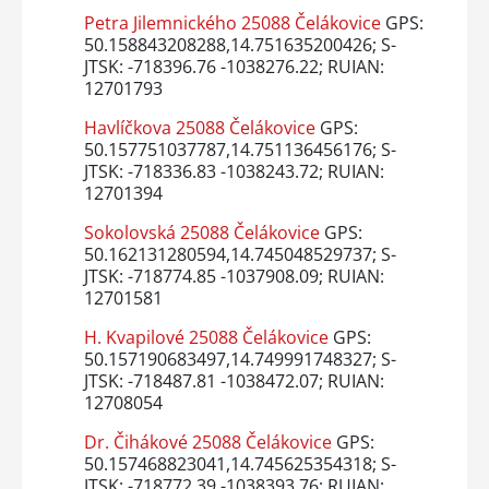
Petra Jilemnického 25088 Čelákovice
GPS:
50.158843208288,14.751635200426; S-
JTSK: -718396.76 -1038276.22; RUIAN:
12701793
Havlíčkova 25088 Čelákovice
GPS:
50.157751037787,14.751136456176; S-
JTSK: -718336.83 -1038243.72; RUIAN:
12701394
Sokolovská 25088 Čelákovice
GPS:
50.162131280594,14.745048529737; S-
JTSK: -718774.85 -1037908.09; RUIAN:
12701581
H. Kvapilové 25088 Čelákovice
GPS:
50.157190683497,14.749991748327; S-
JTSK: -718487.81 -1038472.07; RUIAN:
12708054
Dr. Čihákové 25088 Čelákovice
GPS:
50.157468823041,14.745625354318; S-
JTSK: -718772.39 -1038393.76; RUIAN: